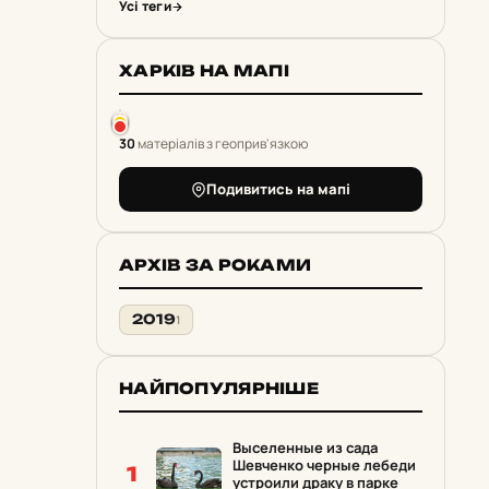
Усі теги
ХАРКІВ НА МАПІ
30
матеріалів з геоприв'язкою
Подивитись на мапі
АРХІВ ЗА РОКАМИ
2019
1
НАЙПОПУЛЯРНІШЕ
Выселенные из сада
Шевченко черные лебеди
1
устроили драку в парке