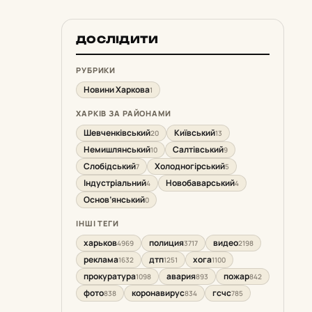
ДОСЛІДИТИ
РУБРИКИ
Новини Харкова
1
ХАРКІВ ЗА РАЙОНАМИ
Шевченківський
Київський
20
13
Немишлянський
Салтівський
10
9
Слобідський
Холодногірський
7
5
Індустріальний
Новобаварський
4
4
Основ’янський
0
ІНШІ ТЕГИ
харьков
полиция
видео
4969
3717
2198
реклама
дтп
хога
1632
1251
1100
прокуратура
авария
пожар
1098
893
842
фото
коронавирус
гсчс
838
834
785