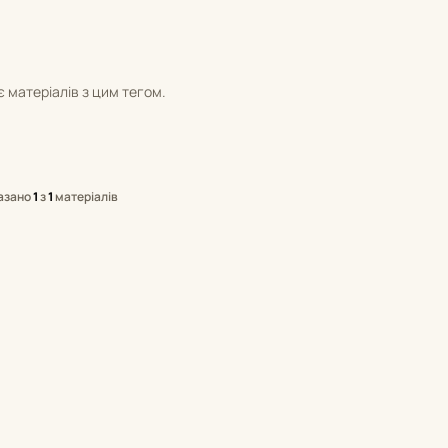
 матеріалів з цим тегом.
азано
1
з
1
матеріалів