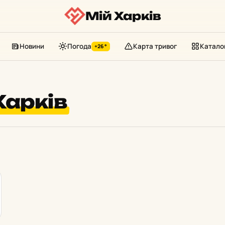
Мій Харків
Новини
Погода
Карта тривог
Катало
+26°
Харків