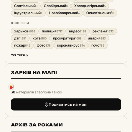
Салтівський
Слобідський
Холодногірський
9
8
5
Індустріальний
Новобаварський
Основ’янський
4
4
0
ІНШІ ТЕГИ
харьков
полиция
видео
реклама
4969
3717
2198
1632
дтп
хога
прокуратура
авария
1251
1100
1098
893
пожар
фото
коронавирус
гсчс
842
838
834
785
Усі теги
ХАРКІВ НА МАПІ
30
матеріалів з геоприв'язкою
Подивитись на мапі
АРХІВ ЗА РОКАМИ