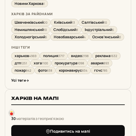
Новини Харкова
1
ХАРКІВ ЗА РАЙОНАМИ
Шевченківський
Київський
Салтівський
20
13
10
Немишлянський
Слобідський
Індустріальний
10
8
6
Холодногірський
Новобаварський
Основ’янський
5
4
0
ІНШІ ТЕГИ
харьков
полиция
видео
реклама
4969
3717
2198
1632
дтп
хога
прокуратура
авария
1251
1100
1098
893
пожар
фото
коронавирус
гсчс
842
838
834
785
Усі теги
ХАРКІВ НА МАПІ
30
матеріалів з геоприв'язкою
Подивитись на мапі