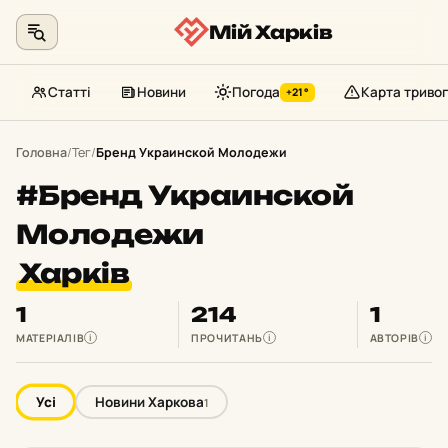
Мій Харків
Статті
Новини
Погода
Карта тривог
+21°
Перейти
до
Головна
/
Тег
/
Бренд Украинской Молодежи
контенту
#Бренд Украинской
Молодежи
Харків
1
214
1
МАТЕРІАЛІВ
ПРОЧИТАНЬ
АВТОРІВ
i
i
i
Усі
Новини Харкова
1