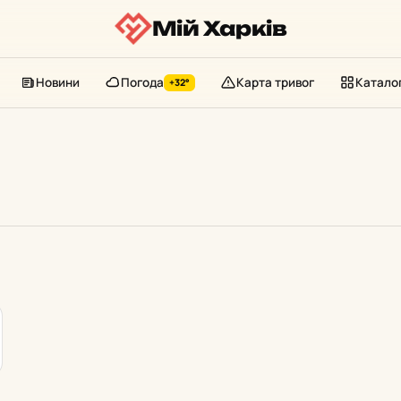
Мій Харків
Новини
Погода
Карта тривог
Катало
+32°