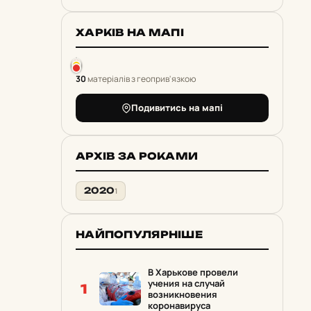
ХАРКІВ НА МАПІ
30
матеріалів з геоприв'язкою
Подивитись на мапі
АРХІВ ЗА РОКАМИ
2020
1
НАЙПОПУЛЯРНІШЕ
В Харькове провели
учения на случай
1
возникновения
коронавируса