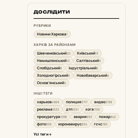
ДОСЛІДИТИ
РУБРИКИ
Новини Харкова
1
ХАРКІВ ЗА РАЙОНАМИ
Шевченківський
Київський
20
13
Немишлянський
Салтівський
10
9
Слобідський
Індустріальний
8
5
Холодногірський
Новобаварський
5
4
Основ’янський
0
ІНШІ ТЕГИ
харьков
полиция
видео
4969
3717
2198
реклама
дтп
хога
1632
1251
1100
прокуратура
авария
пожар
1098
893
842
фото
коронавирус
гсчс
838
834
785
Усі теги