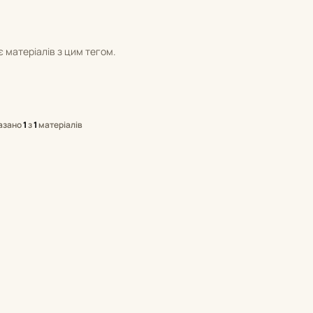
 матеріалів з цим тегом.
азано
1
з
1
матеріалів