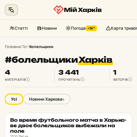
Мій Харків
Статті
Новини
Погода
Карта триво
+26°
Перейти
до
Головна
/
Тег
/
болельщики
контенту
#болельщики
Харків
4
3 441
1
МАТЕРІАЛІВ
ПРОЧИТАНЬ
АВТОРІВ
i
i
i
Усі
Новини Харкова
4
Во время фут­боль­но­го матча в Харь­ко­
НОВИНИ ХАРКОВА
★ ОБРАНЕ
ве двое бо­лель­щи­ков выбе­жа­ли на
поле
23.10.19
1 хв