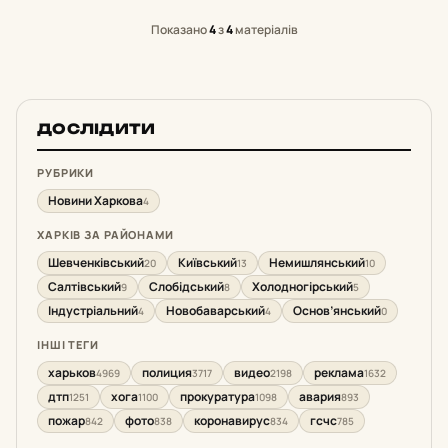
Показано
4
з
4
матеріалів
ДОСЛІДИТИ
РУБРИКИ
Новини Харкова
4
ХАРКІВ ЗА РАЙОНАМИ
Шевченківський
Київський
Немишлянський
20
13
10
Салтівський
Слобідський
Холодногірський
9
8
5
Індустріальний
Новобаварський
Основ’янський
4
4
0
ІНШІ ТЕГИ
харьков
полиция
видео
реклама
4969
3717
2198
1632
дтп
хога
прокуратура
авария
1251
1100
1098
893
пожар
фото
коронавирус
гсчс
842
838
834
785