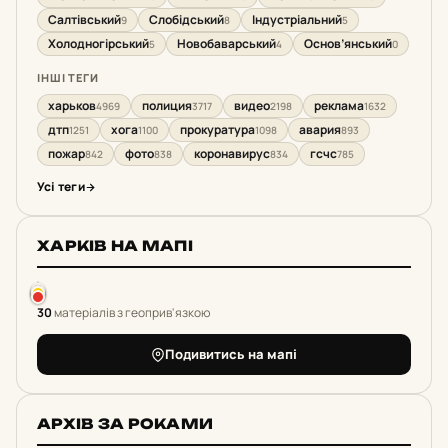
Салтівський
Слобідський
Індустріальний
9
8
5
Холодногірський
Новобаварський
Основ’янський
5
4
0
ІНШІ ТЕГИ
харьков
полиция
видео
реклама
4969
3717
2198
1632
дтп
хога
прокуратура
авария
1251
1100
1098
893
пожар
фото
коронавирус
гсчс
842
838
834
785
Усі теги
ХАРКІВ НА МАПІ
30
матеріалів з геоприв'язкою
Подивитись на мапі
АРХІВ ЗА РОКАМИ