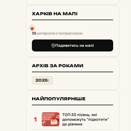
ХАРКІВ НА МАПІ
30
матеріалів з геоприв'язкою
Подивитись на мапі
АРХІВ ЗА РОКАМИ
2025
2
НАЙПОПУЛЯРНІШЕ
ТОП-30 пісень, які
1
допоможуть “підкотити”
до дівчини