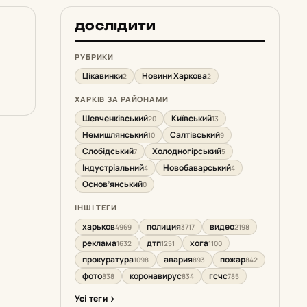
ДОСЛІДИТИ
РУБРИКИ
Цікавинки
Новини Харкова
2
2
ХАРКІВ ЗА РАЙОНАМИ
Шевченківський
Київський
20
13
Немишлянський
Салтівський
10
9
Слобідський
Холодногірський
7
5
Індустріальний
Новобаварський
4
4
Основ’янський
0
ІНШІ ТЕГИ
харьков
полиция
видео
4969
3717
2198
реклама
дтп
хога
1632
1251
1100
прокуратура
авария
пожар
1098
893
842
фото
коронавирус
гсчс
838
834
785
Усі теги