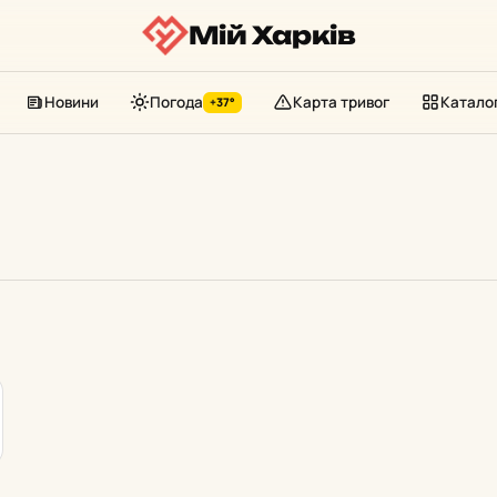
Мій Харків
Новини
Погода
Карта тривог
Катало
+37°