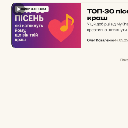
НОВИНИ ХАРКОВА
ТОП-30 пісе
краш
У цій добірці від MyKh
креативно натякнути й
Олег Коваленко
14.05.25
Пок