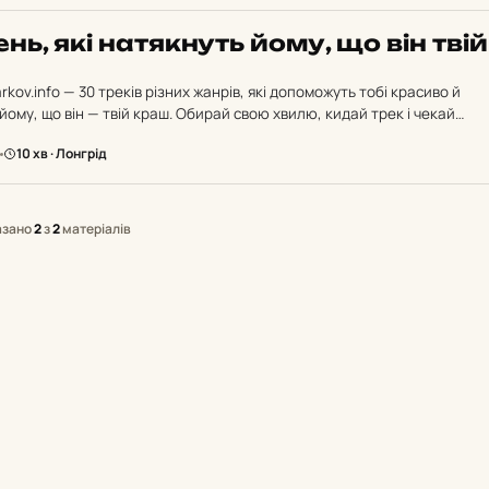
нь, які на­тяк­нуть йому, що він твій
arkov.info — 30 треків різних жанрів, які допоможуть тобі красиво й
ому, що він — твій краш. Обирай свою хвилю, кидай трек і чекай…
10 хв · Лонгрід
азано
2
з
2
матеріалів