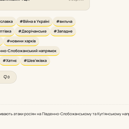
славка
#Війна в Україні
#вильча
птівка
#Дворічанське
#Западне
#новини харків
нно-Слобожанський напрямок
#Хатнє
#Шев’яківка
0
бивають атаки росіян на Південно-Слобожанському та Куп’янському на