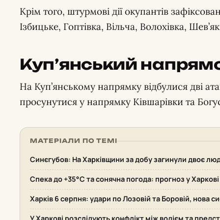
Крім того, штурмові дії окупантів зафіксов
Ізбицьке, Гоптівка, Вільча, Волохівка, Шев’як
Куп’янський напрям
На Куп’янському напрямку відбулися дві ата
просунутися у напрямку Ківшарівки та Богу
МАТЕРІАЛИ ПО ТЕМІ
Синєгубов: На Харківщини за добу загинули двоє лю
Спека до +35°С та сонячна погода: прогноз у Харкові
Харків 6 серпня: удари по Лозовій та Боровій, нова 
У Харкові розслідують конфлікт між водієм та пред