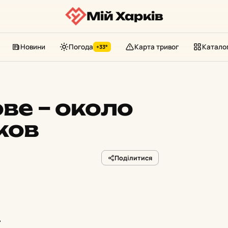
Мій Харків
Новини
Погода
Карта тривог
Катало
+33°
ве – около
ков
Поділитися
.