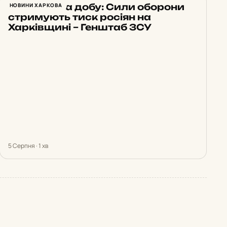
23 атаки за добу: Сили оборони
НОВИНИ ХАРКОВА
стримують тиск росіян на
Харківщині – Генштаб ЗСУ
5 Серпня · 1 хв