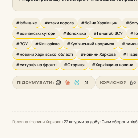
#Ізбицьке
#атаки ворога
#бої на Харківщині
#богу
#вовчанські хутори
#Волохівка
#Генштаб ЗСУ
#Го
#ЗСУ
#Ківшарівка
#Куп’янський напрямок
#лиман
#новини Харківської області
#новини Харкова
#Півде
#ситуація на фронті
#Стариця
#Харківщина новини
0
ПІДСУМУВАТИ:
КОРИСНО?
Головна
›
Новини Харкова
›
22 штурми за добу: Сили оборони від