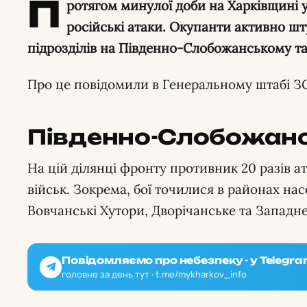
П
ротягом минулої доби на Харківщині у
російські атаки. Окупанти активно ш
підрозділів на Південно-Слобожанському т
Про це повідомили в Генеральному штабі З
Південно-Слобожан
На цій ділянці фронту противник 20 разів ат
військ. Зокрема, бої точилися в районах на
Вовчанські Хутори, Дворічанське та Западне
Повідомляємо про небезпеку - у Telegra
головне за день тут · t.me/mykharkov_info