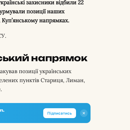
країнські захисники відбили 22
турмували позиції наших
а Куп’янському напрямках.
СУ.
ський напрямок
акував позиції українських
селених пунктів Стариця, Лиман,
.
m.
✕
Підписатись