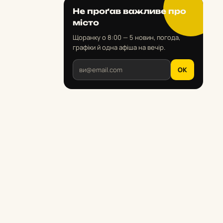
Не проґав важливе про
місто
Щоранку о 8:00 — 5 новин, погода,
графіки й одна афіша на вечір.
OK