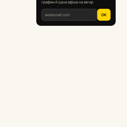
графіки й одна афіша на вечір.
OK