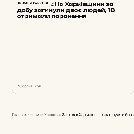
Синєгубов: На Харківщини за
НОВИНИ ХАРКОВА
добу загинули двоє людей, 18
отримали поранення
7 Серпня · 2 хв
Головна
›
Новини Харкова
›
Завтра в Харькове – около нуля и без