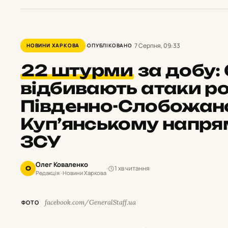
7 Серпня, 09:33
НОВИНИ ХАРКОВА
ОПУБЛІКОВАНО
22 штурми
за добу:
відбивають атаки ро
Південно-Слобожан
Куп’янському напря
ЗСУ
Олег Коваленко
1 хв читання
О
Редакція · Новини Харкова
facebook.com/GeneralStaff.ua
ФОТО