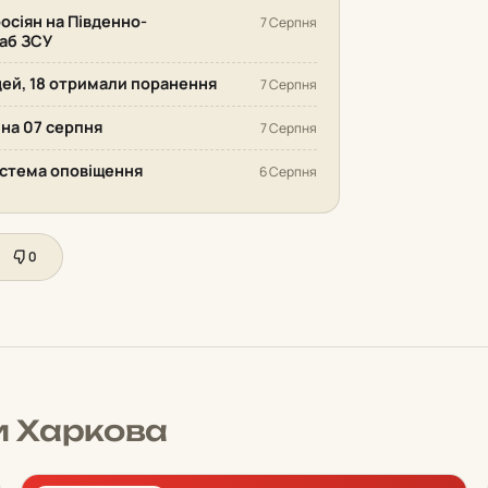
осіян на Південно-
7 Серпня
аб ЗСУ
дей, 18 отримали поранення
7 Серпня
 на 07 серпня
7 Серпня
система оповіщення
6 Серпня
0
и Харкова