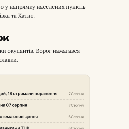
ано у напрямку населених пунктів
івка та Хатнє.
ок
ки окупантів. Ворог намагався
славки.
дей, 18 отримали поранення
7 Серпня
 на 07 серпня
7 Серпня
система оповіщення
6 Серпня
ставниками ТЦК
6 Серпня