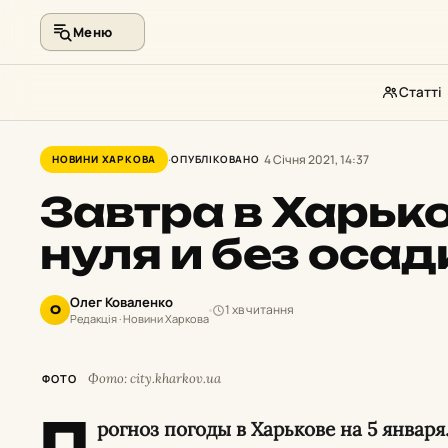
Меню
Статті
Перейти
до
4 Січня 2021, 14:37
НОВИНИ ХАРКОВА
ОПУБЛІКОВАНО
контенту
Завтра в Харько
нуля и без осад
Олег Коваленко
1 хв читання
О
Редакція · Новини Харкова
Фото: city.kharkov.ua
ФОТО
П
рогноз погоды в Харькове на 5 января