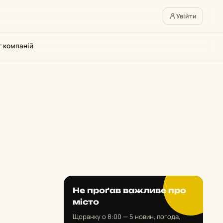
Увійти
г компаній
Не проґав важливе про
місто
Щоранку о 8:00 — 5 новин, погода,