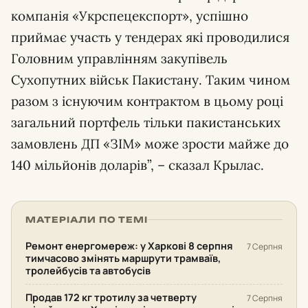
компанія «Укрспецекспорт», успішно
приймає участь у тендерах які проводилися
Головним управлінням закупівель
Сухопутних військ Пакистану. Таким чином
разом з існуючим контрактом в цьому році
загальний портфель тільки пакистанських
замовлень ДП «ЗІМ» може зрости майже до
140 мільйонів доларів”, – сказал Крылас.
МАТЕРІАЛИ ПО ТЕМІ
Ремонт енергомереж: у Харкові 8 серпня
7 Серпня
тимчасово змінять маршрути трамваїв,
тролейбусів та автобусів
Продав 172 кг тротилу за четверту
7 Серпня