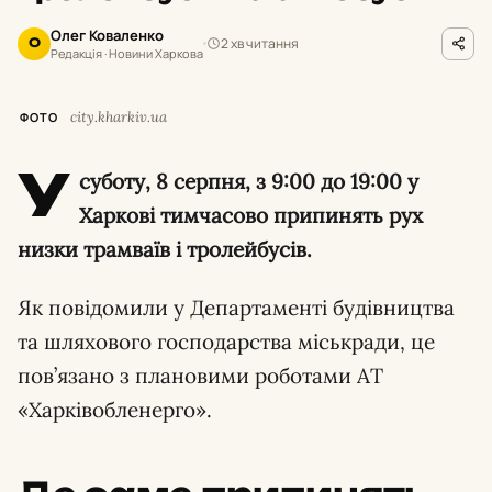
Олег Коваленко
2 хв читання
О
Редакція · Новини Харкова
city.kharkiv.ua
ФОТО
У
суботу,
8 серпня,
з 9:
00 до 19:
00 у
Харкові тимчасово припинять рух
низки трамваїв і тролейбусів.
Як повідомили у Департаменті будівництва
та шляхового господарства міськради,
це
пов’язано з плановими роботами АТ
«Харківобленерго».