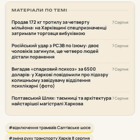
МАТЕРІАЛИ ПО ТЕМІ
Продав 172 кг тротилу за четверту
7 Серпня
мільйона: на Харківщині спецпризначенці
затримали торговця вибухівкою
Російський удар з РСЗВ по Ізюму: двоє
7 Серпня
чоловіків загинули, ще четверо людей
дістали поранення
Вигадав «спадковий психоз» за 6500
7 Серпня
доларів: у Харкові повідомили про підозру
колишньому завідувачу відділення
психлікарні (фото)
Полтавський Шлях: таємниці та архітектура
7 Серпня
найстарішої магістралі Харкова
#відключення трамваїв Салтівське шосе
#зміна руху транспорту Харків 8 серпня