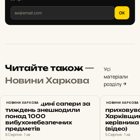
OK
Читайте також
—
Усі
матеріали
Новини Харкова
розділу
На Харківщині сапери за
НОВИНИ ХАРКОВА
Вимагав $
НОВИНИ ХАРКОВА
тиждень знешкодили
приховува
понад 1000
Харківщи
вибухонебезпечних
керівника
предметів
(відео)
6 Серпня · 1 хв
5 Серпня · 1 хв