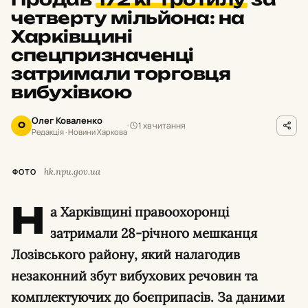
четверту мільйона: на
Харківщині
спецпризначенці
затримали торговця
вибухівкою
Олег Коваленко
1 хв читання
О
Редакція · Новини Харкова
hk.npu.gov.ua
ФОТО
Н
а Харківщині правоохоронці
затримали 28-річного мешканця
Лозівського району, який налагодив
незаконний збут вибухових речовин та
комплектуючих до боєприпасів. За даними