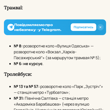
Трамваї:
Повідомляємо про
✕
Підписатись
небезпеку - у Telegram.
№ 8:
розворотне коло «Вулиця Одеська» —
розворотне коло «Вокзал „Харків-
Пасажирський“» (за маршрутом трамвая № 5);
№ 6:
не курсує
.
Тролейбуси:
№ 13 та № 57:
розворотне коло «Парк „Зустріч“»
— станція метро «Турбоатом»;
№ 31:
Північна Салтівка — станція метро
«Академіка Барабашова» (через вулицю
Гвардійців-Широнінців та проспект Ювілейний);