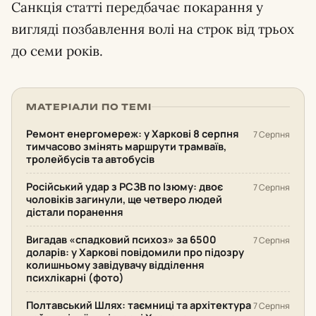
Санкція статті передбачає покарання у
вигляді позбавлення волі на строк від трьох
до семи років.
МАТЕРІАЛИ ПО ТЕМІ
Ремонт енергомереж: у Харкові 8 серпня
7 Серпня
тимчасово змінять маршрути трамваїв,
тролейбусів та автобусів
Російський удар з РСЗВ по Ізюму: двоє
7 Серпня
чоловіків загинули, ще четверо людей
дістали поранення
Вигадав «спадковий психоз» за 6500
7 Серпня
доларів: у Харкові повідомили про підозру
колишньому завідувачу відділення
психлікарні (фото)
Полтавський Шлях: таємниці та архітектура
7 Серпня