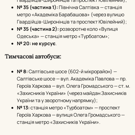
№ 35 (частина 1):
Північна Салтівка — станція
метро «Академіка Барабашова» (через вулицю
Гвардійців-Широнінців та проспект Ювілейний);
№ 35 (частина 2):
розворотне коло «Вулиця
Одеська» — станція метро «Турбоатом»;
№ 20:
не курсує
.
Тимчасові автобуси:
№ 8:
Салтівське шосе (602-й мікрорайон) —
Салтівське шосе — вул.
Академіка Павлова — пр.
Героїв Харкова — вул.
Олега Громадського — ст.
м.
«Захисників України» (через майдан Захисників
України та у зворотному напрямку);
№ 13:
станція метро «Турбоатом» — проспект
Героїв Харкова — вулиця Олега Громадського —
станція метро «Захисників України».