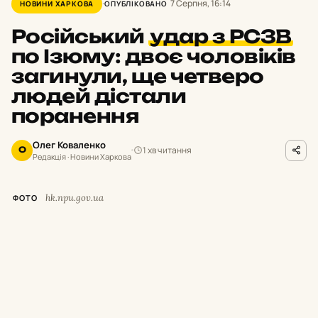
7 Серпня, 16:14
НОВИНИ ХАРКОВА
ОПУБЛІКОВАНО
Російський
удар з РСЗВ
по Ізюму: двоє чоловіків
загинули, ще четверо
людей дістали
поранення
Олег Коваленко
1 хв читання
О
Редакція · Новини Харкова
hk.npu.gov.ua
ФОТО
У
день 7 серпня росіяни завдали удару з
реактивних систем залпового вогню
(РСЗВ) по місту Ізюм. Унаслідок обстрілу
двоє людей загинули, ще четверо цивільних