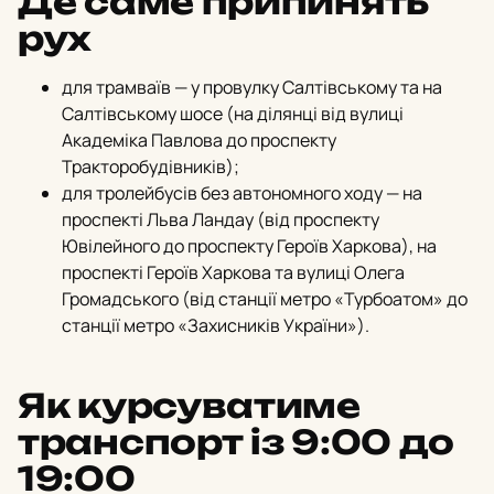
Де саме припинять
рух
для трамваїв — у провулку Салтівському та на
Салтівському шосе (на ділянці від вулиці
Академіка Павлова до проспекту
Тракторобудівників);
для тролейбусів без автономного ходу — на
проспекті Льва Ландау (від проспекту
Ювілейного до проспекту Героїв Харкова),
на
проспекті Героїв Харкова та вулиці Олега
Громадського (від станції метро «Турбоатом» до
станції метро «Захисників України»).
Як курсуватиме
транспорт із 9:00 до
19:00