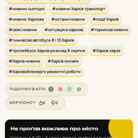
#новини сьогодні
#новини Харків транспорт
#новини Харкова
#останні новини
#події Харків
#свіжі новини
#ситуація в харкові
#термінові новини
#тимчасові автобуси 8 і 13 Харків
#тролейбуси Харків розклад 8 серпня
#Харків зараз
#Харків новини
#Харків онлайн
#Харківобленерго ремонтні роботи
ПІДСУМУВАТИ:
0
0
КОРИСНО?
Не проґав важливе про місто
Щоранку о 8:00 — 5 новин, погода, графіки й одна афіша на