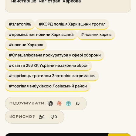
найстарішої магістралі Харкова
#златопіль
#КОРД поліція Харківщини тротил
#кримінальні новини Харківщина
#новини харків
#новини Харкова
#Спеціалізована прокуратура у сфері оборони
#стаття 263 КК України незаконна зброя
#торгівець тротилом Златопіль затримання
#торгівля вибухівкою Лозівський район
ПІДСУМУВАТИ:
0
0
КОРИСНО?