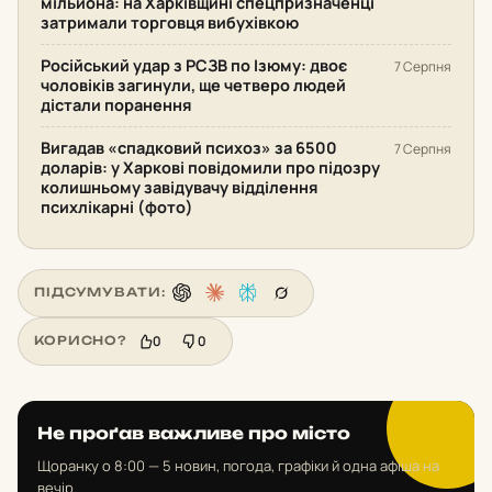
мільйона: на Харківщині спецпризначенці
затримали торговця вибухівкою
Російський удар з РСЗВ по Ізюму: двоє
7 Серпня
чоловіків загинули, ще четверо людей
дістали поранення
Вигадав «спадковий психоз» за 6500
7 Серпня
доларів: у Харкові повідомили про підозру
колишньому завідувачу відділення
психлікарні (фото)
ПІДСУМУВАТИ:
0
0
КОРИСНО?
Не проґав важливе про місто
Щоранку о 8:00 — 5 новин, погода, графіки й одна афіша на
вечір.