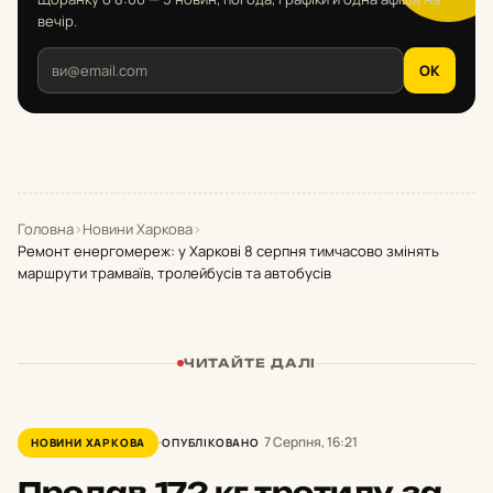
вечір.
OK
Головна
›
Новини Харкова
›
Ремонт енергомереж: у Харкові 8 серпня тимчасово змінять
маршрути трамваїв, тролейбусів та автобусів
ЧИТАЙТЕ ДАЛІ
7 Серпня, 16:21
НОВИНИ ХАРКОВА
ОПУБЛІКОВАНО
Продав
172 кг тротилу
за