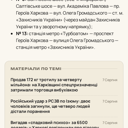
Салтівське шосе — вул.
Академіка Павлова — пр.
Героїв Харкова — вул.
Олега Громадського — ст.
м.
«Захисників України» (через майдан Захисників
України та у зворотному напрямку);
№ 13:
станція метро «Турбоатом» — проспект
Героїв Харкова — вулиця Олега Громадського —
станція метро «Захисників України».
МАТЕРІАЛИ ПО ТЕМІ
Продав 172 кг тротилу за четверту
7 Серпня
мільйона: на Харківщині спецпризначенці
затримали торговця вибухівкою
Російський удар з РСЗВ по Ізюму: двоє
7 Серпня
чоловіків загинули, ще четверо людей
дістали поранення
Вигадав «спадковий психоз» за 6500
7 Серпня
доларів: у Харкові повідомили про підозру