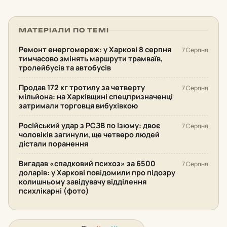
МАТЕРІАЛИ ПО ТЕМІ
Ремонт енергомереж: у Харкові 8 серпня
7 Серпня
тимчасово змінять маршрути трамваїв,
тролейбусів та автобусів
Продав 172 кг тротилу за четверту
7 Серпня
мільйона: на Харківщині спецпризначенці
затримали торговця вибухівкою
Російський удар з РСЗВ по Ізюму: двоє
7 Серпня
чоловіків загинули, ще четверо людей
дістали поранення
Вигадав «спадковий психоз» за 6500
7 Серпня
доларів: у Харкові повідомили про підозру
колишньому завідувачу відділення
психлікарні (фото)