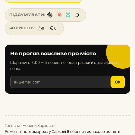
ПІДСУМУВАТИ:
0
0
КОРИСНО?
Не проґав важливе про місто
Щоранку о 8:00 — 5 новин, погода, графіки й одна афіша на
вечір.
OK
Головна
›
Новини Харкова
›
Ремонт енергомереж: у Харкові 8 серпня тимчасово змінять