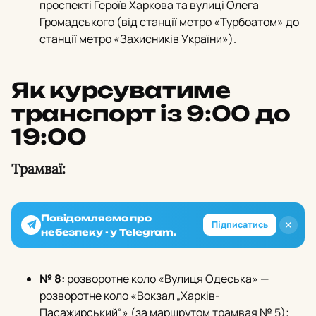
проспекті Героїв Харкова та вулиці Олега
Громадського (від станції метро «Турбоатом» до
станції метро «Захисників України»).
Як курсуватиме
транспорт із 9:00 до
19:00
Трамваї:
Повідомляємо про
✕
Підписатись
небезпеку - у Telegram.
№ 8:
розворотне коло «Вулиця Одеська» —
розворотне коло «Вокзал „Харків-
Пасажирський“» (за маршрутом трамвая № 5);