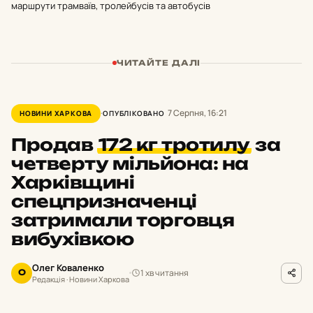
маршрути трамваїв, тролейбусів та автобусів
ЧИТАЙТЕ ДАЛІ
7 Серпня, 16:21
НОВИНИ ХАРКОВА
ОПУБЛІКОВАНО
Продав
172 кг тротилу
за
четверту мільйона: на
Харківщині
спецпризначенці
затримали торговця
вибухівкою
Олег Коваленко
1 хв читання
О
Редакція · Новини Харкова