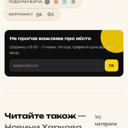
ПІДСУМУВАТИ:
0
0
КОРИСНО?
Не проґав важливе про місто
Щоранку о 8:00 — 5 новин, погода, графіки й одна афіша на
вечір.
OK
Читайте також
—
Усі
матеріали
Новини Харкова