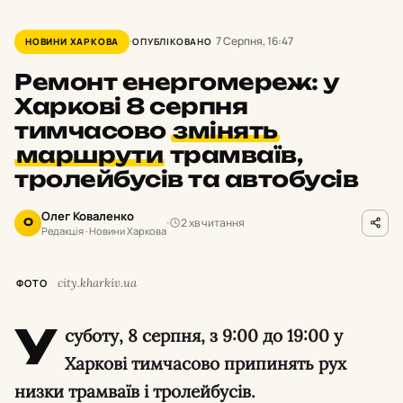
7 Серпня, 16:47
НОВИНИ ХАРКОВА
ОПУБЛІКОВАНО
Ремонт енергомереж: у
Харкові 8 серпня
тимчасово
змінять
маршрути
трамваїв,
тролейбусів та автобусів
Олег Коваленко
2 хв читання
О
Редакція · Новини Харкова
city.kharkiv.ua
ФОТО
У
суботу,
8 серпня,
з 9:
00 до 19:
00 у
Харкові тимчасово припинять рух
низки трамваїв і тролейбусів.