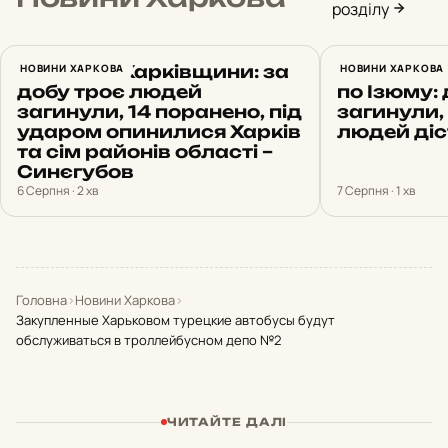
розділу
Обстріли Харківщини: за
НОВИНИ ХАРКОВА
Російськи
НОВИНИ ХАРКОВА
добу троє людей
по Ізюму: 
загинули, 14 поранено, під
загинули,
ударом опинилися Харків
людей ді
та сім районів області –
Синєгубов
6 Серпня · 2 хв
7 Серпня · 1 хв
Головна
›
Новини Харкова
›
Закупленные Харьковом турецкие автобусы будут
обслуживаться в троллейбусном депо №2
ЧИТАЙТЕ ДАЛІ