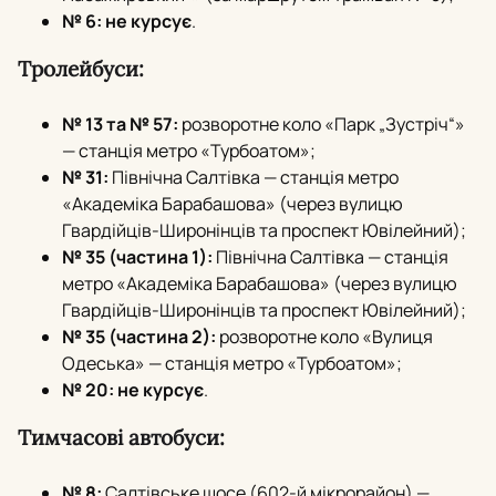
№ 6:
не курсує
.
Тролейбуси:
№ 13 та № 57:
розворотне коло «Парк „Зустріч“»
— станція метро «Турбоатом»;
№ 31:
Північна Салтівка — станція метро
«Академіка Барабашова» (через вулицю
Гвардійців-Широнінців та проспект Ювілейний);
№ 35 (частина 1):
Північна Салтівка — станція
метро «Академіка Барабашова» (через вулицю
Гвардійців-Широнінців та проспект Ювілейний);
№ 35 (частина 2):
розворотне коло «Вулиця
Одеська» — станція метро «Турбоатом»;
№ 20:
не курсує
.
Тимчасові автобуси:
№ 8:
Салтівське шосе (602-й мікрорайон) —