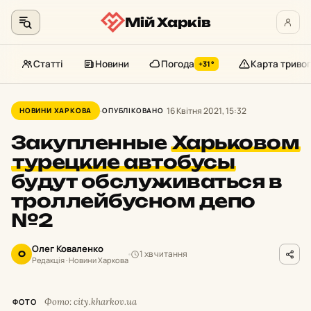
Мій Харків
Статті
Новини
Погода
Карта тривог
+31°
Перейти
до
16 Квітня 2021, 15:32
НОВИНИ ХАРКОВА
ОПУБЛІКОВАНО
контенту
Закупленные
Харьковом
турецкие автобусы
будут обслуживаться в
троллейбусном депо
№2
Олег Коваленко
1 хв читання
О
Редакція · Новини Харкова
Фото: city.kharkov.ua
ФОТО