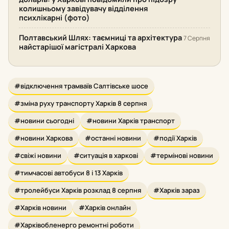
колишньому завідувачу відділення
психлікарні (фото)
Полтавський Шлях: таємниці та архітектура
7 Серпня
найстарішої магістралі Харкова
#відключення трамваїв Салтівське шосе
#зміна руху транспорту Харків 8 серпня
#новини сьогодні
#новини Харків транспорт
#новини Харкова
#останні новини
#події Харків
#свіжі новини
#ситуація в харкові
#термінові новини
#тимчасові автобуси 8 і 13 Харків
#тролейбуси Харків розклад 8 серпня
#Харків зараз
#Харків новини
#Харків онлайн
#Харківобленерго ремонтні роботи