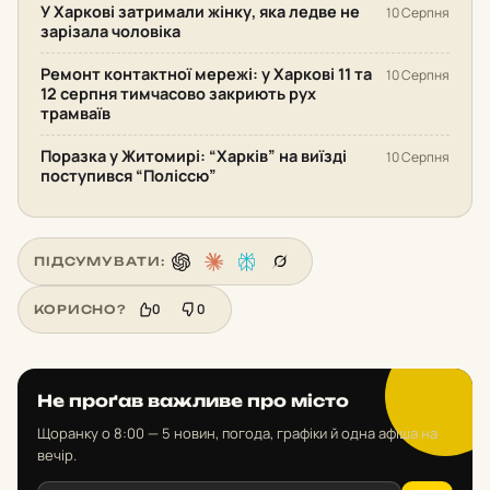
У Харкові затримали жінку, яка ледве не
10 Серпня
зарізала чоловіка
Ремонт контактної мережі: у Харкові 11 та
10 Серпня
12 серпня тимчасово закриють рух
трамваїв
Поразка у Житомирі: “Харків” на виїзді
10 Серпня
поступився “Поліссю”
ПІДСУМУВАТИ:
0
0
КОРИСНО?
Не проґав важливе про місто
Щоранку о 8:00 — 5 новин, погода, графіки й одна афіша на
вечір.