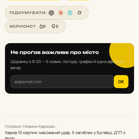
ПІДСУМУВАТИ:
0
0
КОРИСНО?
Не проґав важливе про місто
Щоранку о 8:00 — 5 новин, погода, графіки й одна афіша на
вечір.
OK
Головна
›
Новини Харкова
›
Харків 10 серпня: масований удар, 5 загиблих у Бугаївці, ДТП з
BMW