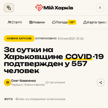
Мій Харків
Статті
Новини
Погода
Карта триво
+23°
Перейти
до
6 Січня 2021, 10:24
НОВИНИ ХАРКОВА
ОПУБЛІКОВАНО
контенту
За сутки на
Харьковщине
COVID
-19
подтвержден у 557
человек
Олег Коваленко
1 хв читання
О
Редакція · Новини Харкова
Фото: из открытых источников.
ФОТО