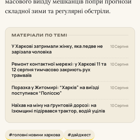
масового виїзду мешканців попри прогнози
складної зими та регулярні обстріли.
МАТЕРІАЛИ ПО ТЕМІ
У Харкові затримали жінку, яка ледве не
10 Серпня
зарізала чоловіка
Ремонт контактної мережі: у Харкові 11 та
10 Серпня
12 серпня тимчасово закриють рух
трамваїв
Поразка у Житомирі: “Харків” на виїзді
10 Серпня
поступився “Поліссю”
Наїхав на міну на ґрунтовій дорозі: на
10 Серпня
Ізюмщині підірвався трактор, водій уцілів
#головні новини харкова
#дайджест