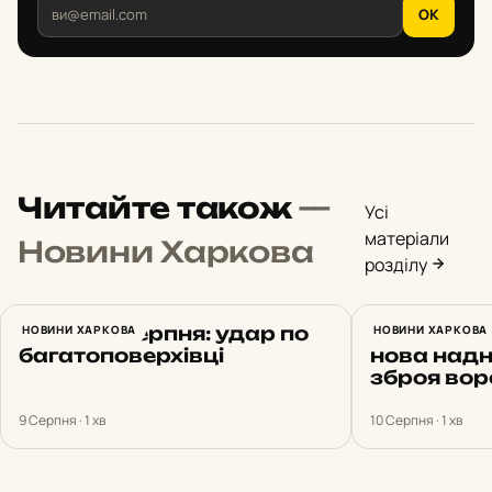
OK
Читайте також
—
Усі
матеріали
Новини Харкова
розділу
Харків 9 серпня: удар по
НОВИНИ ХАРКОВА
Терехов: 
НОВИНИ ХАРКОВА
багатоповерхівці
нова над
зброя вор
9 Серпня · 1 хв
10 Серпня · 1 хв