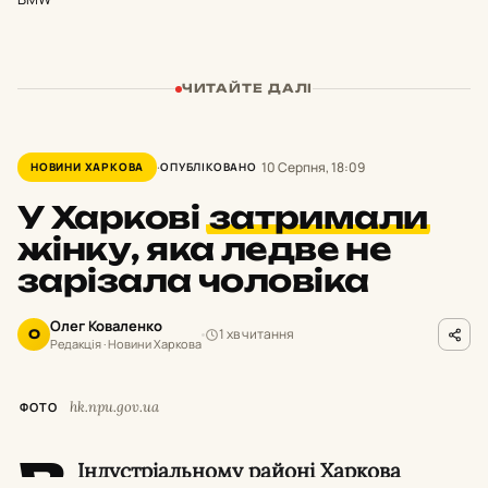
ЧИТАЙТЕ ДАЛІ
10 Серпня, 18:09
НОВИНИ ХАРКОВА
ОПУБЛІКОВАНО
У Харкові
затримали
жінку, яка ледве не
зарізала чоловіка
Олег Коваленко
1 хв читання
О
Редакція · Новини Харкова
hk.npu.gov.ua
ФОТО
В
Індустріальному районі Харкова