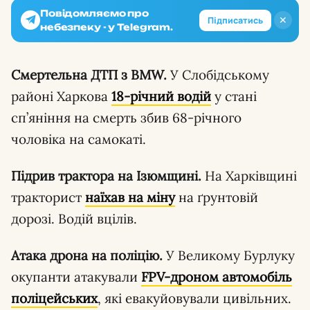
Повідомляємо про
✕
Підписатись
небезпеку - у Telegram.
Смертельна ДТП з BMW.
У Слобідському
районі Харкова
18-річний водій
у стані
сп’яніння на смерть збив 68-річного
чоловіка на самокаті.
Підрив трактора на Ізюмщині.
На Харківщині
тракторист
наїхав на міну
на ґрунтовій
дорозі. Водій вцілів.
Атака дрона на поліцію.
У Великому Бурлуку
окупанти атакували
FPV-дроном автомобіль
поліцейських
, які евакуйовували цивільних.