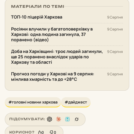
МАТЕРІАЛИ ПО ТЕМІ
ТОП-10 піцерій Харкова
9 Серпня
Росіяни влучили у багатоповерхівку в
9 Серпня
Харкові: одна людина загинула, 37
поранено (відео)
Доба на Харківщині: троє людей загинули,
9 Серпня
ще 25 поранено внаслідок ударів по
Харкову та області
Прогноз погоди у Харкові на 9 серпня:
9 Серпня
мінлива хмарність та до +28°С
#головні новини харкова
#дайджест
ПІДСУМУВАТИ:
0
0
КОРИСНО?