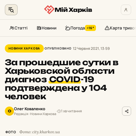
Мій Харків
Статті
Новини
Погода
Карта триво
+16°
Перейти
до
12 Червня 2021, 13:59
НОВИНИ ХАРКОВА
ОПУБЛІКОВАНО
контенту
За прошедшие сутки в
Харьковской области
диагноз
COVID
-19
подтверждена у 104
человек
Олег Коваленко
1 хв читання
О
Редакція · Новини Харкова
Фото: city.kharkov.ua
ФОТО