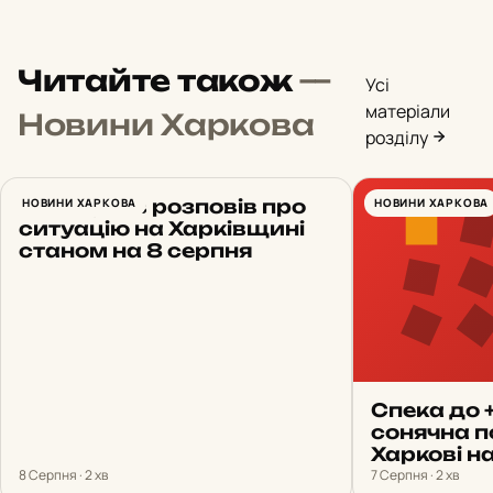
Читайте також
—
Усі
матеріали
Новини Харкова
розділу
Синєгубов розповів про
НОВИНИ ХАРКОВА
НОВИНИ ХАРКОВА
ситуацію на Харківщині
станом на 8 серпня
Спека до 
сонячна п
Харкові н
8 Серпня · 2 хв
7 Серпня · 2 хв