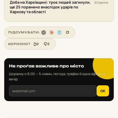
Доба на Харківщині: троє людей загинули,
9 Серпня
ще 25 поранено внаслідок ударів по
Харкову та області
ПІДСУМУВАТИ:
0
0
КОРИСНО?
Не проґав важливе про місто
Щоранку о 8:00 — 5 новин, погода, графіки й одна афіша на
вечір.
OK