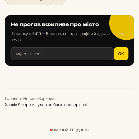
Не проґав важливе про місто
Щоранку о 8:00 — 5 новин, погода, графіки й одна афіша на
вечір.
OK
Головна
›
Новини Харкова
›
Харків 9 серпня: удар по багатоповерхівці
ЧИТАЙТЕ ДАЛІ