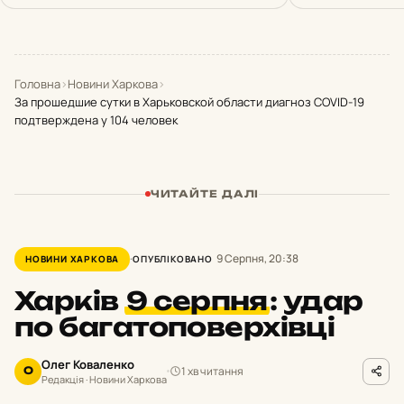
Головна
›
Новини Харкова
›
За прошедшие сутки в Харьковской области диагноз COVID-19
подтверждена у 104 человек
ЧИТАЙТЕ ДАЛІ
9 Серпня, 20:38
НОВИНИ ХАРКОВА
ОПУБЛІКОВАНО
Харків
9 серпня
:
удар
по багатоповерхівці
Олег Коваленко
1 хв читання
О
Редакція · Новини Харкова