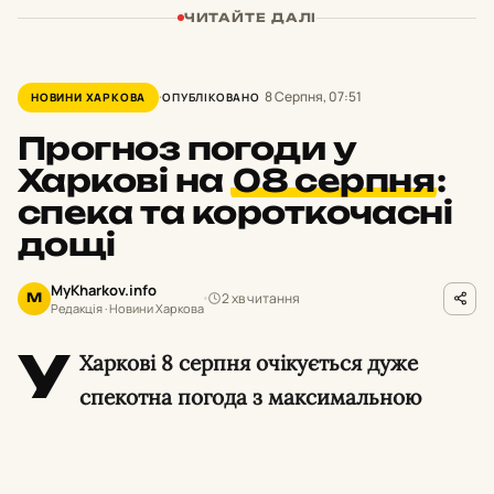
ЧИТАЙТЕ ДАЛІ
8 Серпня, 07:51
НОВИНИ ХАРКОВА
ОПУБЛІКОВАНО
Прогноз погоди у
Харкові на
08 серпня
:
спека та короткочасні
дощі
MyKharkov.info
2 хв читання
M
Редакція · Новини Харкова
У
Харкові 8 серпня очікується дуже
спекотна погода з максимальною
температурою повітря до +35°С, у другій
половині дня можливі короткочасні зливові