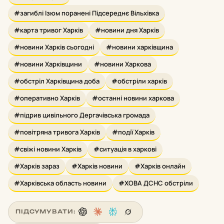
#загиблі Ізюм поранені Підсереднє Вільхівка
#карта тривог Харків
#новини дня Харків
#новини Харків сьогодні
#новини харківщина
#новини Харківщини
#новини Харкова
#обстріл Харківщина доба
#обстріли харків
#оперативно Харків
#останні новини харкова
#підрив цивільного Дергачівська громада
#повітряна тривога Харків
#події Харків
#свіжі новини Харків
#ситуація в харкові
#Харків зараз
#Харків новини
#Харків онлайн
#Харківська область новини
#ХОВА ДСНС обстріли
ПІДСУМУВАТИ: