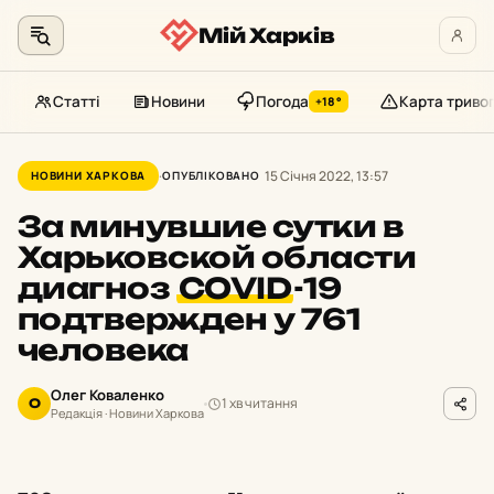
Мій Харків
Статті
Новини
Погода
Карта триво
+18°
Перейти
до
15 Січня 2022, 13:57
НОВИНИ ХАРКОВА
ОПУБЛІКОВАНО
контенту
За минувшие сутки в
Харьковской области
диагноз
COVID
-19
подтвержден у 761
человека
Олег Коваленко
1 хв читання
О
Редакція · Новини Харкова