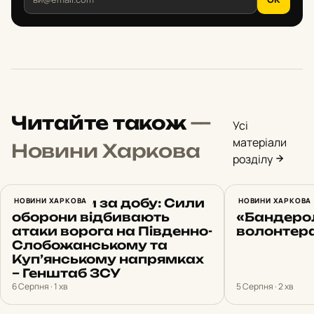
Читайте також
—
Усі
матеріали
Новини Харкова
розділу
23 штурми за добу: Сили
НОВИНИ ХАРКОВА
Харків 5 
НОВИНИ ХАРКОВА
оборони відбивають
«Бандеро
атаки ворога на Південно-
волонтера
Слобожанському та
Куп’янському напрямках
– Генштаб ЗСУ
6 Серпня · 1 хв
5 Серпня · 2 хв