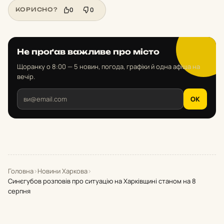
0
0
КОРИСНО?
Не проґав важливе про місто
Щоранку о 8:00 — 5 новин, погода, графіки й одна афіша на
вечір.
OK
Головна
›
Новини Харкова
›
Синєгубов розповів про ситуацію на Харківщині станом на 8
серпня