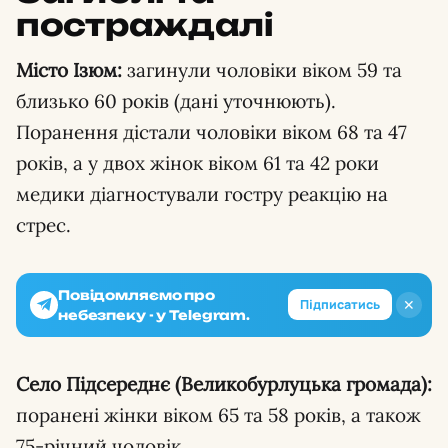
постраждалі
Місто Ізюм:
загинули чоловіки віком 59 та
близько 60 років (дані уточнюють).
Поранення дістали чоловіки віком 68 та 47
років, а у двох жінок віком 61 та 42 роки
медики діагностували гостру реакцію на
стрес.
Повідомляємо про
✕
Підписатись
небезпеку - у Telegram.
Село Підсереднє (Великобурлуцька громада):
поранені жінки віком 65 та 58 років, а також
75-річний чоловік.