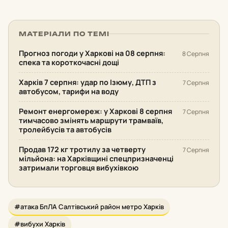
МАТЕРІАЛИ ПО ТЕМІ
Прогноз погоди у Харкові на 08 серпня:
8 Серпня
спека та короткочасні дощі
Харків 7 серпня: удар по Ізюму, ДТП з
7 Серпня
автобусом, тарифи на воду
Ремонт енергомереж: у Харкові 8 серпня
7 Серпня
тимчасово змінять маршрути трамваїв,
тролейбусів та автобусів
Продав 172 кг тротилу за четверту
7 Серпня
мільйона: на Харківщині спецпризначенці
затримали торговця вибухівкою
#атака БпЛА Салтівський район метро Харків
#вибухи Харків