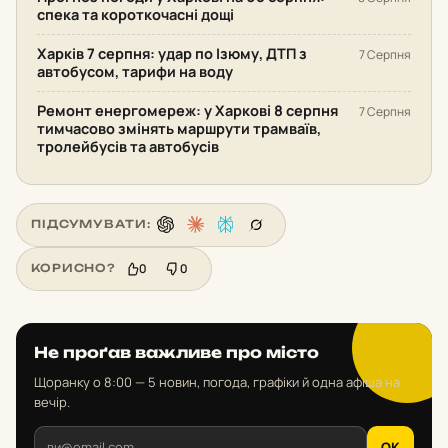
спека та короткочасні дощі
Харків 7 серпня: удар по Ізюму, ДТП з
7 Серпня
автобусом, тарифи на воду
Ремонт енергомереж: у Харкові 8 серпня
7 Серпня
тимчасово змінять маршрути трамваїв,
тролейбусів та автобусів
ПІДСУМУВАТИ:
0
0
КОРИСНО?
Не проґав важливе про місто
Щоранку о 8:00 — 5 новин, погода, графіки й одна афіша на
вечір.
OK