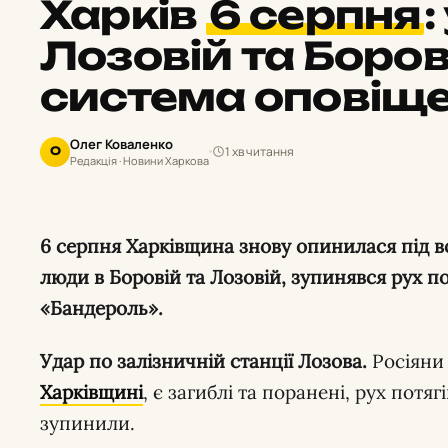
Харків
6 серпня
:
Лозовій та Боров
система оповіщ
Олег Коваленко
1 хв читання
О
Редакція · Новини Харкова
6 серпня Харківщина знову опинилася під ворожими ударами: загинули
люди в Боровій та Лозовій, зупинявся рух по
«Бандероль».
Удар по залізничній станції Лозова.
Росіяни
Харківщині
, є загиблі та поранені, рух потя
зупинили.