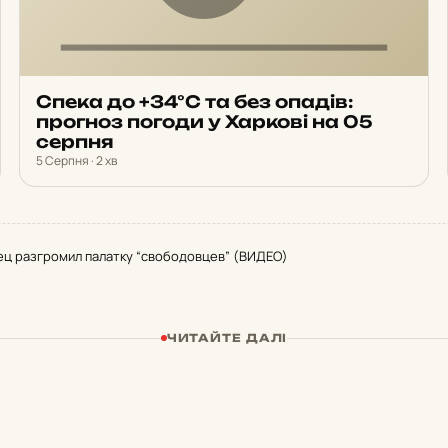
Спека до +34°С та без опадів:
прогноз погоди у Харкові на 05
серпня
5 Серпня · 2 хв
ец разгромил палатку “свободовцев” (ВИДЕО)
ЧИТАЙТЕ ДАЛІ