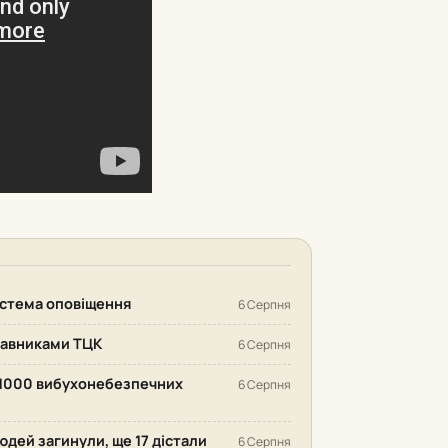
система оповіщення
6 Серпня
ставниками ТЦК
6 Серпня
 1000 вибухонебезпечних
6 Серпня
людей загинули, ще 17 дістали
6 Серпня