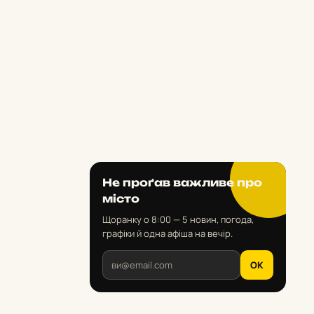
Не проґав важливе про
місто
Щоранку о 8:00 — 5 новин, погода,
графіки й одна афіша на вечір.
OK