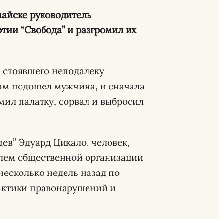
майске руководитель
тии “Свобода” и разгромил их
 стоявшего неподалеку
рам подошел мужчина, и сначала
омил палатку, сорвал и выбросил
ев” Эдуард Цикало, человек,
елем общественной организации
несколько недель назад по
актики правонарушений и