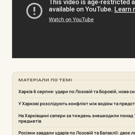
МАТЕРІАЛИ ПО ТЕМІ
Харків 6 серпня: удари по Лозовій та Боровій, нова 
У Харкові розслідують конфлікт між водієм та пред
На Харківщині сапери за тиждень знешкодили понад
предметів
Росіяни завдали ударів по Лозовій та Балаклії: двоє 