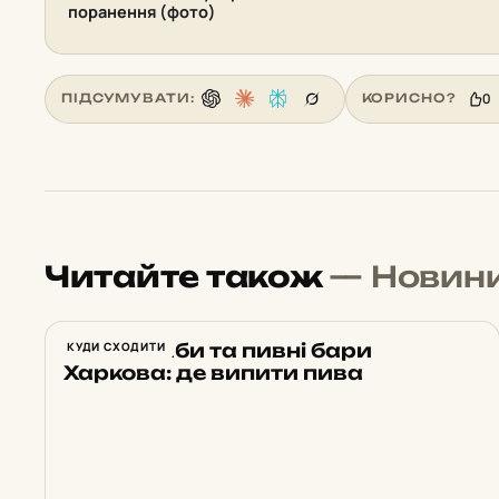
поранення (фото)
0
ПІДСУМУВАТИ:
КОРИСНО?
Читайте також
— Новин
Топові паби та пивні бари
КУДИ СХОДИТИ
Харкова: де випити пива