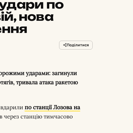
удари по
ій, нова
ення
Поділитися
тягів, тривала атака ракетою
 вдарили
по станції Лозова на
гів через станцію тимчасово