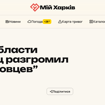
Мій Харків
Новини
Погода
Карта тривог
Катало
+28°
бласти
ц разгромил
овцев”
Поділитися