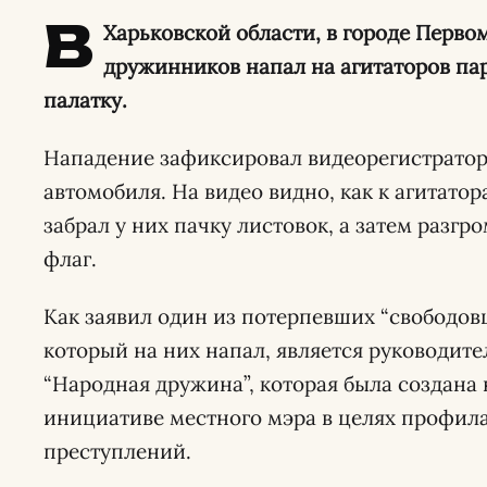
В
Харьковской области, в городе Перво
дружинников напал на агитаторов пар
палатку.
Нападение зафиксировал видеорегистратор
автомобиля. На видео видно, как к агитато
забрал у них пачку листовок, а затем разгр
флаг.
Как заявил один из потерпевших “свободовц
который на них напал, является руководит
“Народная дружина”, которая была создана 
инициативе местного мэра в целях профил
преступлений.