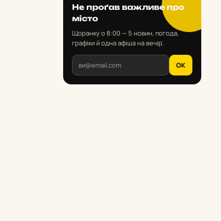
Не проґав важливе про
місто
Щоранку о 8:00 — 5 новин, погода,
графіки й одна афіша на вечір.
OK