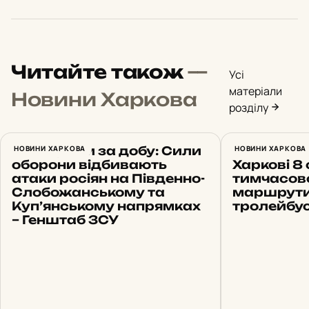
Читайте також
—
Усі
матеріали
Новини Харкова
розділу
22 штурми за добу: Сили
НОВИНИ ХАРКОВА
Ремонт ен
НОВИНИ ХАРКОВА
оборони відбивають
Харкові 8
атаки росіян на Південно-
тимчасово
Слобожанському та
маршрути
Куп’янському напрямках
тролейбус
– Генштаб ЗСУ