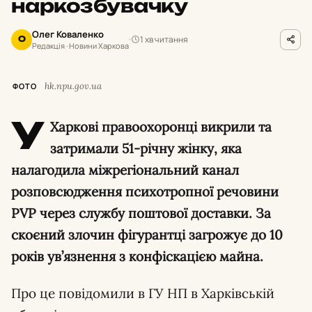
наркозбувачку
Олег Коваленко
1 хв читання
О
Редакція · Новини Харкова
hk.npu.gov.ua
ФОТО
У
Харкові правоохоронці викрили та
затримали 51-річну жінку, яка
налагодила міжрегіональний канал
розповсюдження психотропної речовини
PVP через службу поштової доставки. За
скоєний злочин фігурантці загрожує до 10
років ув’язнення з конфіскацією майна.
Про це повідомили в ГУ НП в Харківській