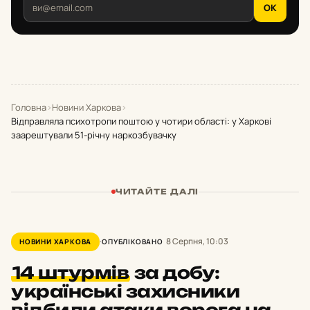
OK
Головна
›
Новини Харкова
›
Відправляла психотропи поштою у чотири області: у Харкові
заарештували 51-річну наркозбувачку
ЧИТАЙТЕ ДАЛІ
8 Серпня, 10:03
НОВИНИ ХАРКОВА
ОПУБЛІКОВАНО
14 штурмів
за добу:
українські захисники
відбили атаки ворога на