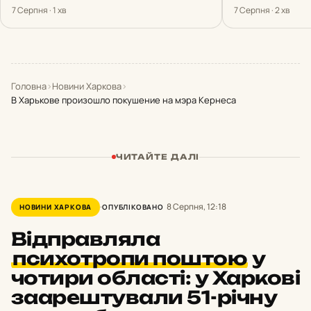
7 Серпня · 1 хв
7 Серпня · 2 хв
Головна
›
Новини Харкова
›
В Харькове произошло покушение на мэра Кернеса
ЧИТАЙТЕ ДАЛІ
8 Серпня, 12:18
НОВИНИ ХАРКОВА
ОПУБЛІКОВАНО
Відправляла
психотропи поштою
у
чотири області: у Харкові
заарештували 51-річну