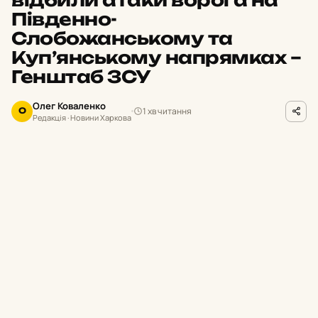
Південно-
Слобожанському та
Куп’янському напрямках –
Генштаб ЗСУ
Олег Коваленко
1 хв читання
О
Редакція · Новини Харкова
facebook.com/GeneralStaff.ua
ФОТО
П
ротягом минулої доби на Харківщині
українські підрозділи відбили 14
ворожих атак. Окупанти активізували
штурмові дії на Південно-Слобожанському
та Куп’янському напрямках.