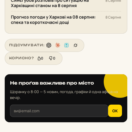
Синєгубов розповів про ситуацію на
8 Серпня
Харківщині станом на 8 серпня
Прогноз погоди у Харкові на 08 серпня:
8 Серпня
спека та короткочасні дощі
ПІДСУМУВАТИ:
0
0
КОРИСНО?
Не проґав важливе про місто
Щоранку о 8:00 — 5 новин, погода, графіки й одна афіша на
вечір.
OK