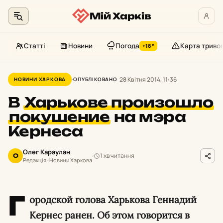
Мій Харків
Статті
Новини
Погода
Карта триво
+18°
Перейти
до
28 Квітня 2014, 11:36
НОВИНИ ХАРКОВА
ОПУБЛІКОВАНО
контенту
В
Харькове произошло
покушение
на мэра
Кернеса
Олег Караулан
1 хв читання
О
Редакція · Новини Харкова
Г
ородской голова Харькова Геннадий
Кернес ранен. Об этом говорится в