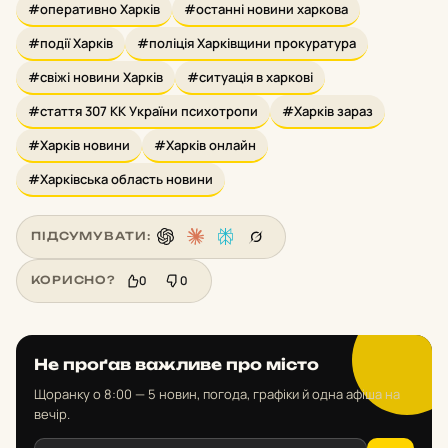
#оперативно Харків
#останні новини харкова
#події Харків
#поліція Харківщини прокуратура
#свіжі новини Харків
#ситуація в харкові
#стаття 307 КК України психотропи
#Харків зараз
#Харків новини
#Харків онлайн
#Харківська область новини
ПІДСУМУВАТИ:
0
0
КОРИСНО?
Не проґав важливе про місто
Щоранку о 8:00 — 5 новин, погода, графіки й одна афіша на
вечір.