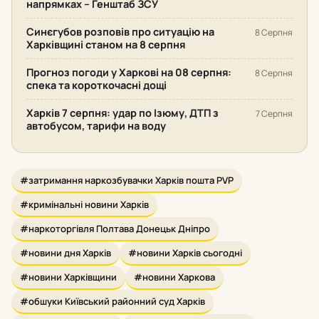
напрямках – Генштаб ЗСУ
Синєгубов розповів про ситуацію на
8 Серпня
Харківщині станом на 8 серпня
Прогноз погоди у Харкові на 08 серпня:
8 Серпня
спека та короткочасні дощі
Харків 7 серпня: удар по Ізюму, ДТП з
7 Серпня
автобусом, тарифи на воду
#затримання наркозбувачки Харків пошта PVP
#кримінальні новини Харків
#наркоторгівля Полтава Донецьк Дніпро
#новини дня Харків
#новини Харків сьогодні
#новини Харківщини
#новини Харкова
#обшуки Київський районний суд Харків