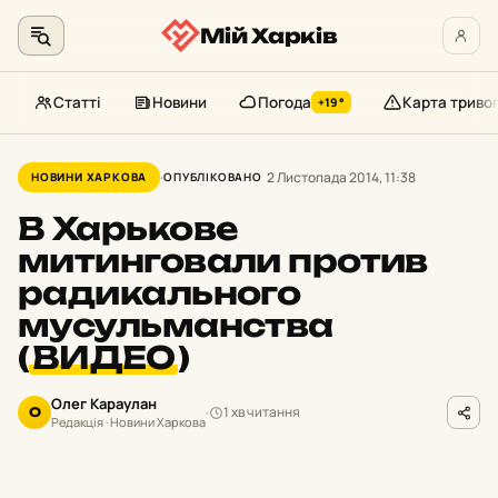
Мій Харків
Статті
Новини
Погода
Карта триво
+19°
Перейти
до
2 Листопада 2014, 11:38
НОВИНИ ХАРКОВА
ОПУБЛІКОВАНО
контенту
В Харькове
митинговали против
радикального
мусульманства
(
ВИДЕО
)
Олег Караулан
1 хв читання
О
Редакція · Новини Харкова