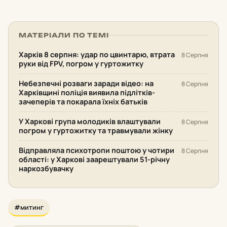
МАТЕРІАЛИ ПО ТЕМІ
Харків 8 серпня: удар по цвинтарю, втрата
8 Серпня
руки від FPV, погром у гуртожитку
Небезпечні розваги заради відео: на
8 Серпня
Харківщині поліція виявила підлітків-
зачеперів та покарала їхніх батьків
У Харкові група молодиків влаштували
8 Серпня
погром у гуртожитку та травмували жінку
Відправляла психотропи поштою у чотири
8 Серпня
області: у Харкові заарештували 51-річну
наркозбувачку
#митинг