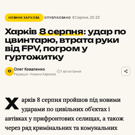
8 Серпня, 20:23
НОВИНИ ХАРКОВА
ОПУБЛІКОВАНО
Харків
8 серпня
:
удар по
цвинтарю, втрата руки
від FPV, погром у
гуртожитку
Олег Коваленко
1 хв читання
О
Редакція · Новини Харкова
Х
арків 8 серпня пройшов під новими
ударами по цивільних об’єктах і
автівках у прифронтових селищах, а також
через ряд кримінальних та комунальних