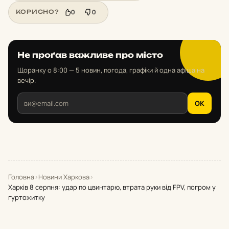
0
0
КОРИСНО?
Не проґав важливе про місто
Щоранку о 8:00 — 5 новин, погода, графіки й одна афіша на
вечір.
OK
Головна
›
Новини Харкова
›
Харків 8 серпня: удар по цвинтарю, втрата руки від FPV, погром у
гуртожитку