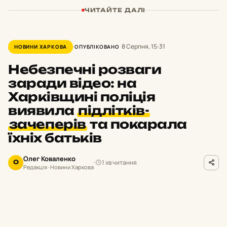
ЧИТАЙТЕ ДАЛІ
8 Серпня, 15:31
НОВИНИ ХАРКОВА
ОПУБЛІКОВАНО
Небезпечні розваги
заради відео: на
Харківщині поліція
виявила
підлітків-
зачеперів
та покарала
їхніх батьків
Олег Коваленко
1 хв читання
О
Редакція · Новини Харкова
hk.npu.gov.ua
ФОТО
равоохоронці оперативно