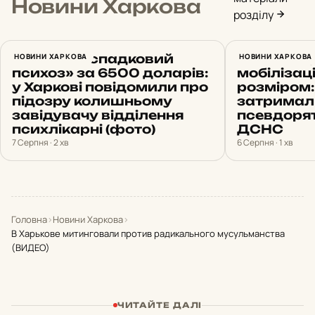
Новини Харкова
розділу
Вигадав «спадковий
НОВИНИ ХАРКОВА
Обіцяв «б
НОВИНИ ХАРКОВА
психоз» за 6500 доларів:
мобілізац
у Харкові повідомили про
розміром:
підозру колишньому
затримал
завідувачу відділення
псевдоря
психлікарні (фото)
ДСНС
7 Серпня · 2 хв
6 Серпня · 1 хв
Головна
›
Новини Харкова
›
В Харькове митинговали против радикального мусульманства
(ВИДЕО)
ЧИТАЙТЕ ДАЛІ