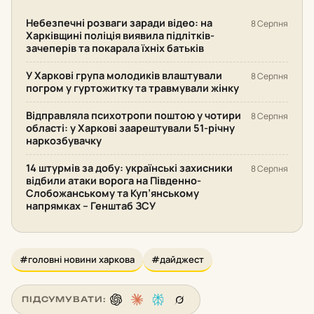
Небезпечні розваги заради відео: на
8 Серпня
Харківщині поліція виявила підлітків-
зачеперів та покарала їхніх батьків
У Харкові група молодиків влаштували
8 Серпня
погром у гуртожитку та травмували жінку
Відправляла психотропи поштою у чотири
8 Серпня
області: у Харкові заарештували 51-річну
наркозбувачку
14 штурмів за добу: українські захисники
8 Серпня
відбили атаки ворога на Південно-
Слобожанському та Куп’янському
напрямках – Генштаб ЗСУ
#головні новини харкова
#дайджест
ПІДСУМУВАТИ: