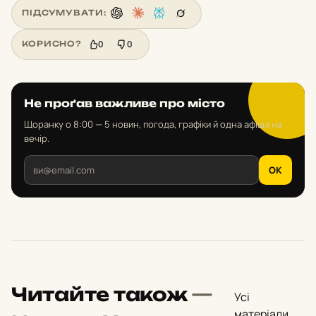
ПІДСУМУВАТИ:
0
0
КОРИСНО?
Не проґав важливе про місто
Щоранку о 8:00 — 5 новин, погода, графіки й одна афіша на
вечір.
OK
Читайте також
—
Усі
матеріали