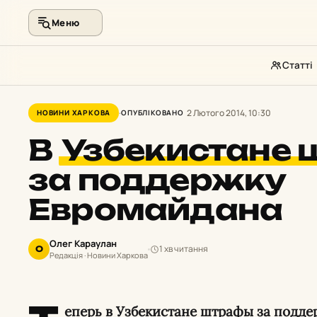
Меню
Статті
Перейти
до
2 Лютого 2014, 10:30
НОВИНИ ХАРКОВА
ОПУБЛІКОВАНО
контенту
В
Узбекистане
за поддержку
Евромайдана
Олег Караулан
1 хв читання
О
Редакція · Новини Харкова
еперь в Узбекистане штрафы за подд