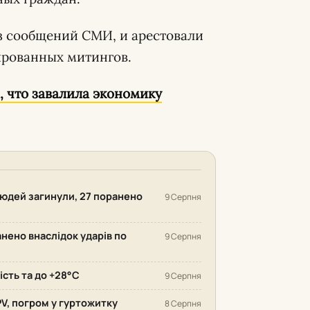
из сообщений СМИ, и арестовали
ированных митингов.
 что завалила экономику
 людей загинули, 27 поранено
9 Серпня
анено внаслідок ударів по
9 Серпня
ість та до +28°С
9 Серпня
PV, погром у гуртожитку
8 Серпня