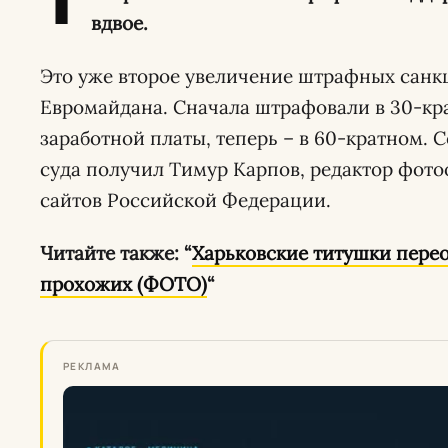
Т
вдвое.
Это уже второе увеличение штрафных санк
Евромайдана. Сначала штрафовали в 30-к
заработной платы, теперь – в 60-кратном.
суда получил Тимур Карпов, редактор фото
сайтов Российской Федерации.
Читайте также: “
Харьковские титушки переод
прохожих (ФОТО)
“
РЕКЛАМА