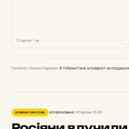
7 Серпня · 1 хв
Головна
›
Новини Харкова
›
В Узбекистане штрафуют за поддерж
9 Серпня, 10:03
НОВИНИ ХАРКОВА
ОПУБЛІКОВАНО
Росіяни влучили