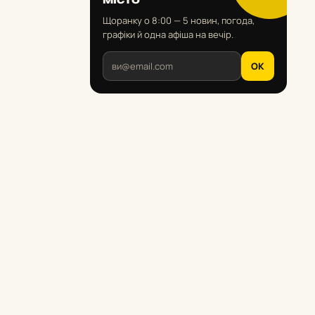
Щоранку о 8:00 — 5 новин, погода,
графіки й одна афіша на вечір.
OK