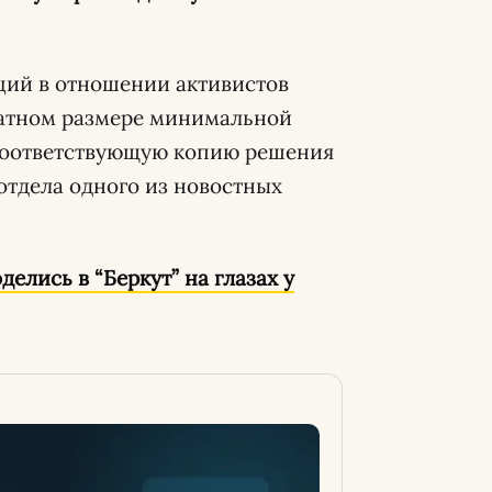
ций в отношении активистов
ратном размере минимальной
 Соответствующую копию решения
отдела одного из новостных
елись в “Беркут” на глазах у