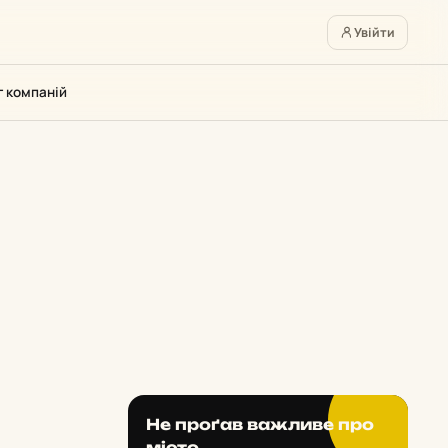
Увійти
г компаній
Не проґав важливе про
місто