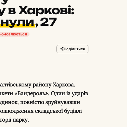
 в Харкові:
инули
,
27
ОНОВЛЮЄТЬСЯ
Поділитися
акети «Бандероль». Один із ударів
удинок, повністю зруйнувавши
пошкодження складської будівлі
орії парку.