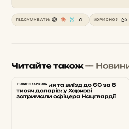
0
ПІДСУМУВАТИ:
КОРИСНО?
Читайте також
— Новин
Бронювання та виїзд до ЄС за 8
НОВИНИ ХАРКОВА
тисяч доларів: у Харкові
затримали офіцера Нацгвардії