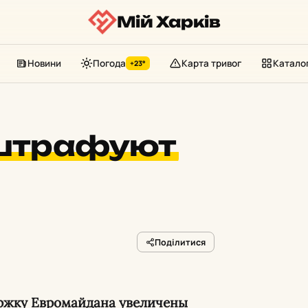
Мій Харків
Новини
Погода
Карта тривог
Катало
+23°
 штрафуют
Поділитися
ержку Евромайдана увеличены