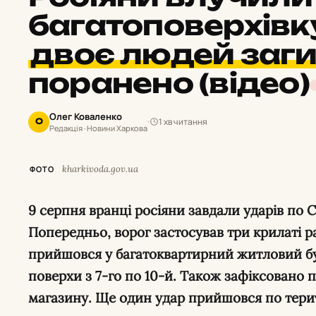
багатоповерхівку
двоє людей заг
поранено (відео)
Олег Коваленко
1 хв читання
О
Редакція · Новини Харкова
kharkivoda.gov.ua
ФОТО
9 серпня вранці росіяни завдали ударів по Салтівському району Харкова.
Попередньо, ворог застосував три крилаті р
прийшовся у багатоквартирний житловий б
поверхи з 7-го по 10-й. Також зафіксовано 
магазину. Ще один удар прийшовся по терит