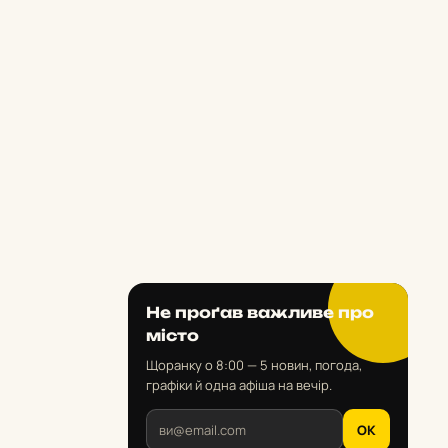
Не проґав важливе про
місто
Щоранку о 8:00 — 5 новин, погода,
графіки й одна афіша на вечір.
OK