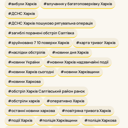
#вибухи Харків
#влучання у багатоповерхівку Харків
#ДСНС Харків
#ДСНС Харків пошуково рятувальна операція
#загиблі поранені обстріл Салтівка
#зруйновано 7 10 поверхи Харків
#карта тривог Харків
#наслідки обстрілів
#новини дня Харків
#новини України
#новини Харків надзвичайні події
#новини Харків сьогодні
#новини Харківщини
#новини Харкова
#обстріл Харків Салтівський район ранок
#обстріли харків
#оперативно Харків
#останні новини харкова
#повітряна тривога Харків
#події Харків
#поліція Харківщини
#поліція Харкова