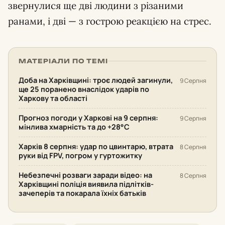
звернулися ще дві людини з різаними
ранами, і дві — з гострою реакцією на стрес.
МАТЕРІАЛИ ПО ТЕМІ
Доба на Харківщині: троє людей загинули,
9 Серпня
ще 25 поранено внаслідок ударів по
Харкову та області
Прогноз погоди у Харкові на 9 серпня:
9 Серпня
мінлива хмарність та до +28°С
Харків 8 серпня: удар по цвинтарю, втрата
8 Серпня
руки від FPV, погром у гуртожитку
Небезпечні розваги заради відео: на
8 Серпня
Харківщині поліція виявила підлітків-
зачеперів та покарала їхніх батьків