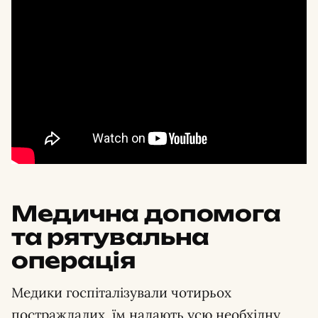
Медична допомога
та рятувальна
операція
Медики госпіталізували чотирьох
постраждалих, їм надають усю необхідну