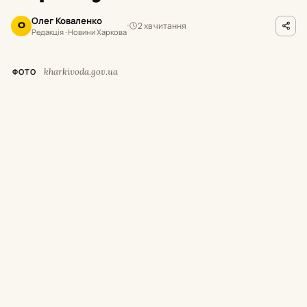
Олег Коваленко
2 хв читання
О
Редакція · Новини Харкова
kharkivoda.gov.ua
ФОТО
М
инулої доби російські окупанти
завдавали ударів по місту Харків та
12 населених пунктах Харківської області.
Унаслідок обстрілів троє людей загинули, ще
25 цивільних дістали поранення та травми.
Про це повідомив начальник Харківської
ОВА Олег Синєгубов.
Загиблі та