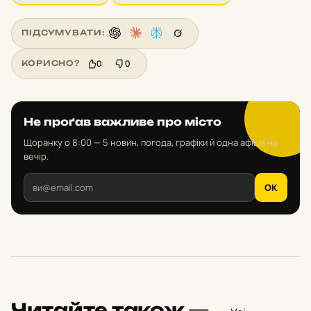
ПІДСУМУВАТИ:
0
0
КОРИСНО?
Не проґав важливе про місто
Щоранку о 8:00 — 5 новин, погода, графіки й одна афіша на
вечір.
OK
Читайте також
—