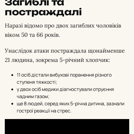
Загиблі та
постраждалі
Наразі відомо про двох загиблих чоловіків
віком 50 та 66 років.
Унаслідок атаки постраждала щонайменше
21 людина, зокрема 5-річний хлопчик:
11 осіб дістали вибухові поранення різного
ступеня тяжкості;
у двох осіб медики діагностували отруєння
чадним газом;
ще 8 людей, серед яких 5-річна дитина, зазнали
гострої реакції на стрес.