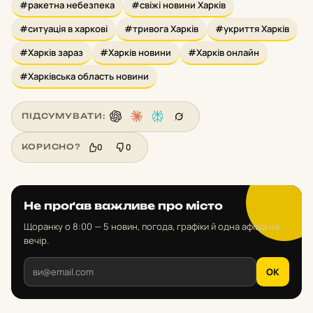
#ракетна небезпека
#свіжі новини Харків
#ситуація в харкові
#тривога Харків
#укриття Харків
#Харків зараз
#Харків новини
#Харків онлайн
#Харківська область новини
ПІДСУМУВАТИ:
0
0
КОРИСНО?
Не проґав важливе про місто
Щоранку о 8:00 — 5 новин, погода, графіки й одна афіша на
вечір.
OK