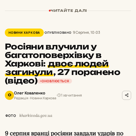
ЧИТАЙТЕ ДАЛІ
9 Серпня, 10:03
НОВИНИ ХАРКОВА
ОПУБЛІКОВАНО
Росіяни влучили у
багатоповерхівку в
Харкові:
двоє людей
загинули
,
27 поранено
(відео)
ОНОВЛЮЄТЬСЯ
Олег Коваленко
1 хв читання
О
Редакція · Новини Харкова
kharkivoda.gov.ua
ФОТО
9 серпня вранці росіяни завдали ударів по