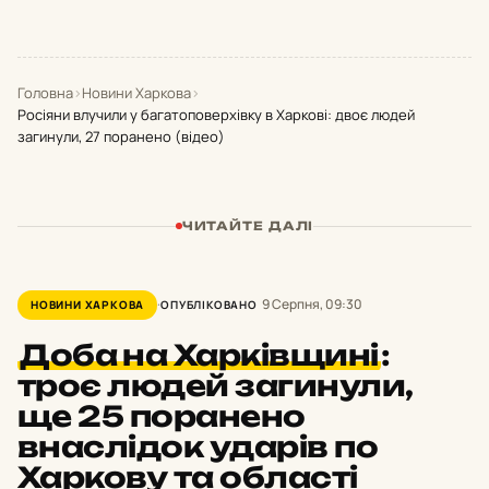
Головна
›
Новини Харкова
›
Росіяни влучили у багатоповерхівку в Харкові: двоє людей
загинули, 27 поранено (відео)
ЧИТАЙТЕ ДАЛІ
9 Серпня, 09:30
НОВИНИ ХАРКОВА
ОПУБЛІКОВАНО
Доба на Харківщині
:
троє людей загинули,
ще 25 поранено
внаслідок ударів по
Харкову та області