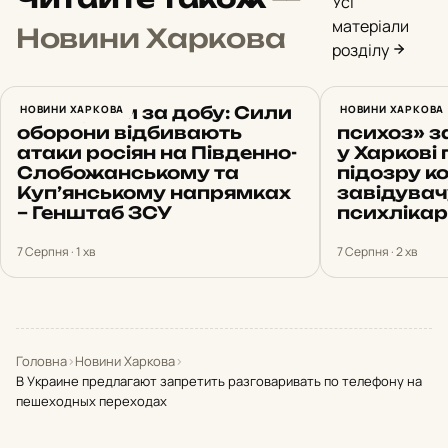
Усі
матеріали
Новини Харкова
розділу
22 штурми за добу: Сили
НОВИНИ ХАРКОВА
Вигадав 
НОВИНИ ХАРКОВА
оборони відбивають
психоз» з
атаки росіян на Південно-
у Харкові
Слобожанському та
підозру 
Куп’янському напрямках
завідувач
– Генштаб ЗСУ
психлікар
7 Серпня · 1 хв
7 Серпня · 2 хв
Головна
›
Новини Харкова
›
В Украине предлагают запретить разговаривать по телефону на
пешеходных переходах