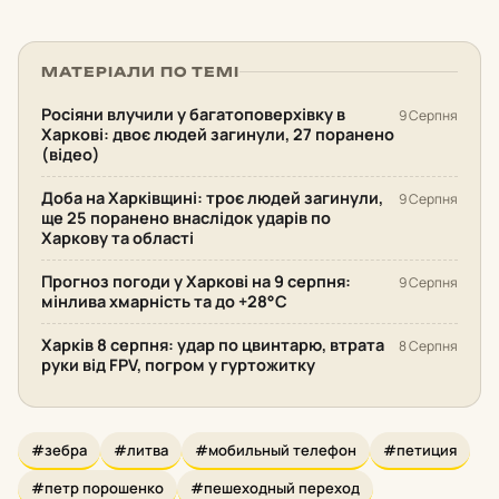
МАТЕРІАЛИ ПО ТЕМІ
Росіяни влучили у багатоповерхівку в
9 Серпня
Харкові: двоє людей загинули, 27 поранено
(відео)
Доба на Харківщині: троє людей загинули,
9 Серпня
ще 25 поранено внаслідок ударів по
Харкову та області
Прогноз погоди у Харкові на 9 серпня:
9 Серпня
мінлива хмарність та до +28°С
Харків 8 серпня: удар по цвинтарю, втрата
8 Серпня
руки від FPV, погром у гуртожитку
#зебра
#литва
#мобильный телефон
#петиция
#петр порошенко
#пешеходный переход