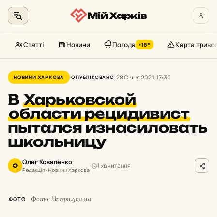
Мій Харків
Статті
Новини
Погода
Карта триво
+18°
Перейти
до
28 Січня 2021, 17:30
НОВИНИ ХАРКОВА
ОПУБЛІКОВАНО
контенту
В
Харьковской
области рецидивист
пытался изнасиловать
школьницу
Олег Коваленко
1 хв читання
О
Редакція · Новини Харкова
Фото: hk.npu.gov.ua
ФОТО