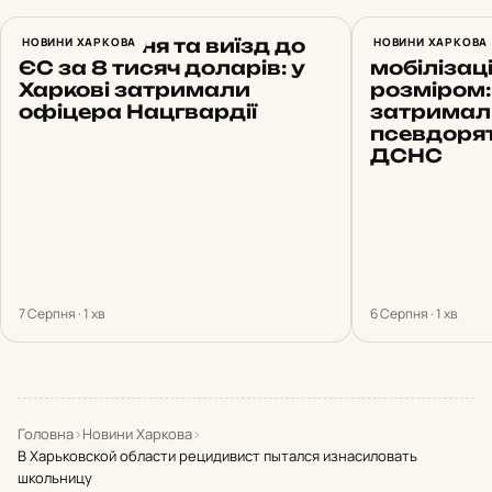
Бронювання та виїзд до
НОВИНИ ХАРКОВА
Обіцяв «б
НОВИНИ ХАРКОВА
ЄС за 8 тисяч доларів: у
мобілізац
Харкові затримали
розміром:
офіцера Нацгвардії
затримал
псевдоря
ДСНС
7 Серпня · 1 хв
6 Серпня · 1 хв
Головна
›
Новини Харкова
›
В Харьковской области рецидивист пытался изнасиловать
школьницу