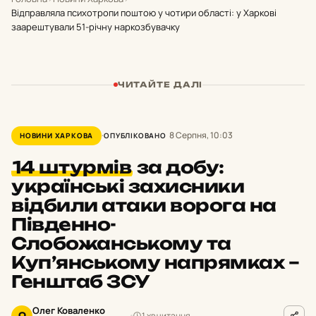
Відправляла психотропи поштою у чотири області: у Харкові
заарештували 51-річну наркозбувачку
ЧИТАЙТЕ ДАЛІ
8 Серпня, 10:03
НОВИНИ ХАРКОВА
ОПУБЛІКОВАНО
14 штурмів
за добу:
українські захисники
відбили атаки ворога на
Південно-
Слобожанському та
Куп’янському напрямках –
Генштаб ЗСУ
Олег Коваленко
1 хв читання
О