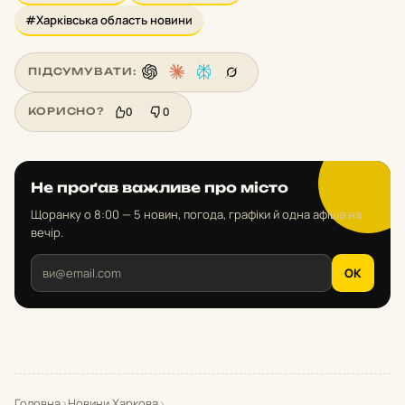
#Харківська область новини
ПІДСУМУВАТИ:
0
0
КОРИСНО?
Не проґав важливе про місто
Щоранку о 8:00 — 5 новин, погода, графіки й одна афіша на
вечір.
OK
Головна
›
Новини Харкова
›