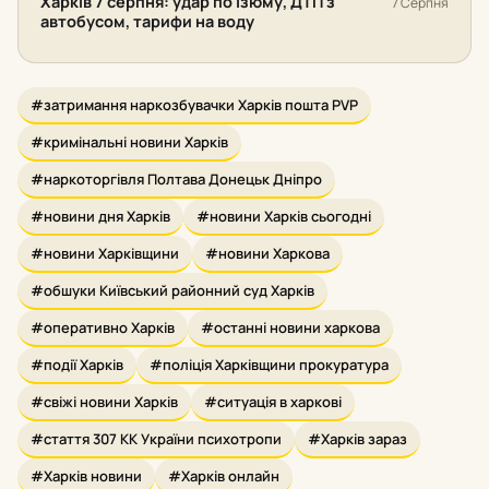
Харків 7 серпня: удар по Ізюму, ДТП з
7 Серпня
автобусом, тарифи на воду
#затримання наркозбувачки Харків пошта PVP
#кримінальні новини Харків
#наркоторгівля Полтава Донецьк Дніпро
#новини дня Харків
#новини Харків сьогодні
#новини Харківщини
#новини Харкова
#обшуки Київський районний суд Харків
#оперативно Харків
#останні новини харкова
#події Харків
#поліція Харківщини прокуратура
#свіжі новини Харків
#ситуація в харкові
#стаття 307 КК України психотропи
#Харків зараз
#Харків новини
#Харків онлайн