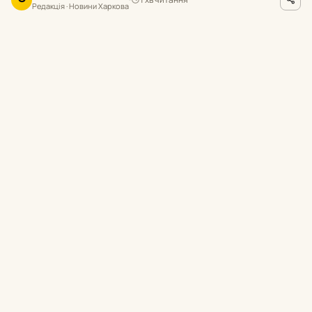
Редакція · Новини Харкова
facebook.com/GeneralStaff.ua
ФОТО
П
ротягом минулої доби на Харківщині
українські підрозділи відбили 14
ворожих атак. Окупанти активізували
штурмові дії на Південно-Слобожанському
та Куп’янському напрямках.
Про це повідомили в Генеральному штабі
ЗСУ.
Південно-
Слобожанський