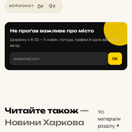
0
0
КОРИСНО?
Не проґав важливе про місто
Щоранку о 8:00 — 5 новин, погода, графіки й одна афіша на
вечір.
OK
Читайте також
—
Усі
матеріали
Новини Харкова
розділу