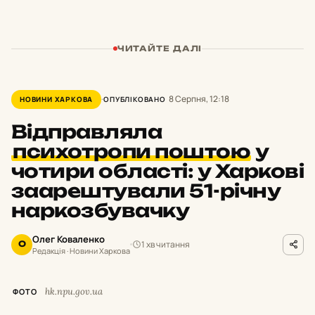
ЧИТАЙТЕ ДАЛІ
8 Серпня, 12:18
НОВИНИ ХАРКОВА
ОПУБЛІКОВАНО
Відправляла
психотропи поштою
у
чотири області: у Харкові
заарештували 51-річну
наркозбувачку
Олег Коваленко
1 хв читання
О
Редакція · Новини Харкова
hk.npu.gov.ua
ФОТО