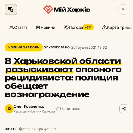
Мій Харків
Статті
Новини
Погода
Карта тривог
+31°
Перейти
до
20 Грудня 2021, 18:52
НОВИНИ ХАРКОВА
ОПУБЛІКОВАНО
контенту
В
Харьковской области
разыскивают
опасного
рецидивиста: полиция
обещает
вознаграждение
Олег Коваленко
1 хв читання
О
Редакція · Новини Харкова
Фото: hk.npu.gov.ua
ФОТО