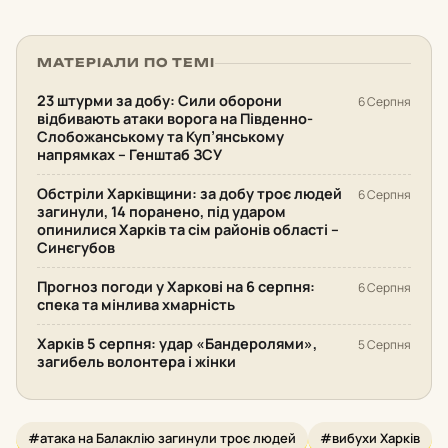
МАТЕРІАЛИ ПО ТЕМІ
23 штурми за добу: Сили оборони
6 Серпня
відбивають атаки ворога на Південно-
Слобожанському та Куп’янському
напрямках – Генштаб ЗСУ
Обстріли Харківщини: за добу троє людей
6 Серпня
загинули, 14 поранено, під ударом
опинилися Харків та сім районів області –
Синєгубов
Прогноз погоди у Харкові на 6 серпня:
6 Серпня
спека та мінлива хмарність
Харків 5 серпня: удар «Бандеролями»,
5 Серпня
загибель волонтера і жінки
#атака на Балаклію загинули троє людей
#вибухи Харків