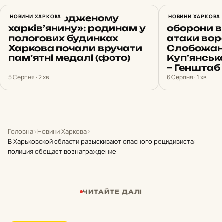
«Новонародженому
НОВИНИ ХАРКОВА
23 штурми
НОВИНИ ХАРКОВА
харків’янину»: родинам у
оборони 
пологових будинках
атаки вор
Харкова почали вручати
Слобожан
пам’ятні медалі (фото)
Куп’янсь
– Генштаб
5 Серпня · 2 хв
6 Серпня · 1 хв
Головна
›
Новини Харкова
›
В Харьковской области разыскивают опасного рецидивиста:
полиция обещает вознаграждение
ЧИТАЙТЕ ДАЛІ