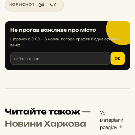
0
0
КОРИСНО?
Не проґав важливе про місто
Щоранку о 8:00 — 5 новин, погода, графіки й одна афіша на
вечір.
OK
Читайте також
—
Усі
матеріали
Новини Харкова
розділу