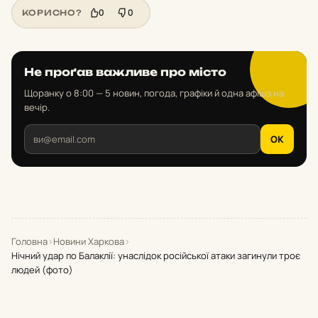
0
0
КОРИСНО?
Не проґав важливе про місто
Щоранку о 8:00 — 5 новин, погода, графіки й одна афіша на
вечір.
OK
Головна
›
Новини Харкова
›
Нічний удар по Балаклії: унаслідок російської атаки загинули троє
людей (фото)