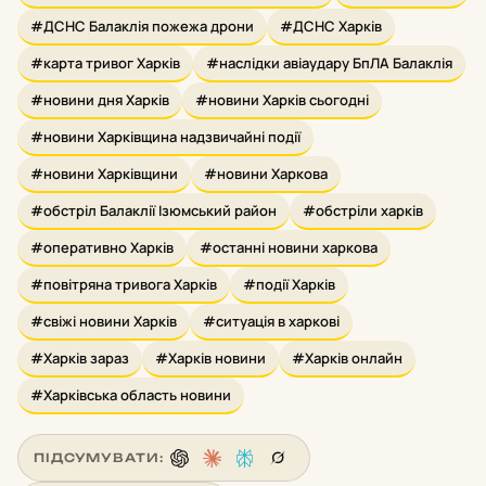
#ДСНС Балаклія пожежа дрони
#ДСНС Харків
#карта тривог Харків
#наслідки авіаудару БпЛА Балаклія
#новини дня Харків
#новини Харків сьогодні
#новини Харківщина надзвичайні події
#новини Харківщини
#новини Харкова
#обстріл Балаклії Ізюмський район
#обстріли харків
#оперативно Харків
#останні новини харкова
#повітряна тривога Харків
#події Харків
#свіжі новини Харків
#ситуація в харкові
#Харків зараз
#Харків новини
#Харків онлайн
#Харківська область новини
ПІДСУМУВАТИ: