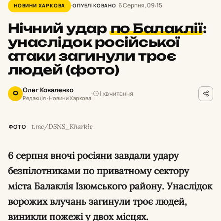
6 Серпня, 09:15
НОВИНИ ХАРКОВА
ОПУБЛІКОВАНО
Нічний удар
по Балаклії
:
унаслідок російської
атаки загинули троє
людей (фото)
Олег Коваленко
1 хв читання
О
Редакція · Новини Харкова
t.me/DSNS_Kharkiv
ФОТО
6 серпня вночі росіяни завдали удару
безпілотниками по приватному сектору
міста Балаклія Ізюмського району. Унаслідок
ворожих влучань загинули троє людей,
виникли пожежі у двох місцях.