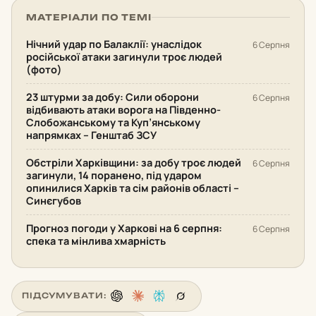
МАТЕРІАЛИ ПО ТЕМІ
Нічний удар по Балаклії: унаслідок
6 Серпня
російської атаки загинули троє людей
(фото)
23 штурми за добу: Сили оборони
6 Серпня
відбивають атаки ворога на Південно-
Слобожанському та Куп’янському
напрямках – Генштаб ЗСУ
Обстріли Харківщини: за добу троє людей
6 Серпня
загинули, 14 поранено, під ударом
опинилися Харків та сім районів області –
Синєгубов
Прогноз погоди у Харкові на 6 серпня:
6 Серпня
спека та мінлива хмарність
ПІДСУМУВАТИ: