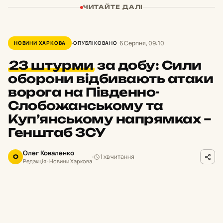
ЧИТАЙТЕ ДАЛІ
6 Серпня, 09:10
НОВИНИ ХАРКОВА
ОПУБЛІКОВАНО
23 штурми
за добу: Сили
оборони відбивають атаки
ворога на Південно-
Слобожанському та
Куп’янському напрямках –
Генштаб ЗСУ
Олег Коваленко
1 хв читання
О
Редакція · Новини Харкова
facebook.com/GeneralStaff.ua
ФОТО
ротягом минулої доби на Харківщині