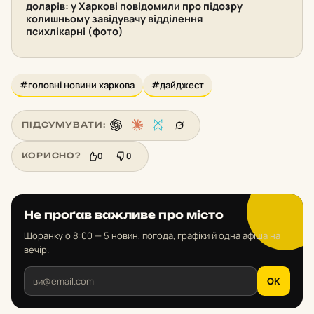
доларів: у Харкові повідомили про підозру
колишньому завідувачу відділення
психлікарні (фото)
#головні новини харкова
#дайджест
ПІДСУМУВАТИ:
0
0
КОРИСНО?
Не проґав важливе про місто
Щоранку о 8:00 — 5 новин, погода, графіки й одна афіша на
вечір.
OK