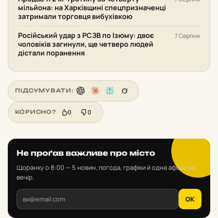
мільйона: на Харківщині спецпризначенці
затримали торговця вибухівкою
Російський удар з РСЗВ по Ізюму: двоє
7 Серпня
чоловіків загинули, ще четверо людей
дістали поранення
ПІДСУМУВАТИ:
0
0
КОРИСНО?
Не проґав важливе про місто
Щоранку о 8:00 — 5 новин, погода, графіки й одна афіша на
вечір.
OK