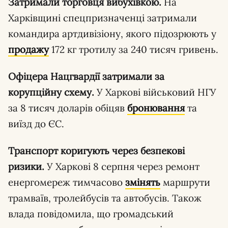
Затримали торговця вибухівкою.
На
Харківщині спецпризначенці затримали
командира артдивізіону, якого підозрюють у
продажу
172 кг тротилу за 240 тисяч гривень.
Офіцера Нацгвардії затримали за
корупційну схему.
У Харкові військовий НГУ
за 8 тисяч доларів обіцяв
бронювання
та
виїзд до ЄС.
Транспорт коригують через безпекові
ризики.
У Харкові 8 серпня через ремонт
енергомереж тимчасово
змінять
маршрути
трамваїв, тролейбусів та автобусів. Також
влада повідомила, що громадський