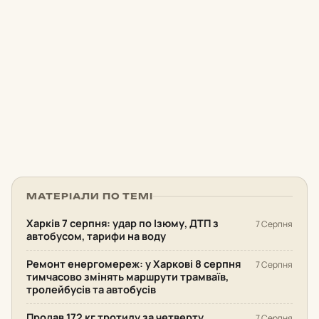
МАТЕРІАЛИ ПО ТЕМІ
Харків 7 серпня: удар по Ізюму, ДТП з
7 Серпня
автобусом, тарифи на воду
Ремонт енергомереж: у Харкові 8 серпня
7 Серпня
тимчасово змінять маршрути трамваїв,
тролейбусів та автобусів
Продав 172 кг тротилу за четверту
7 Серпня