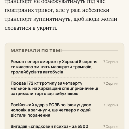
транспорт не обмежуватимуть під час
повітряних тривог, але у разі небезпеки
транспорт зупинятимуть, щоб люди могли
сховатися в укритті.
МАТЕРІАЛИ ПО ТЕМІ
Ремонт енергомереж: у Харкові 8 серпня
7 Серпня
тимчасово змінять маршрути трамваїв,
тролейбусів та автобусів
Продав 172 кг тротилу за четверту
7 Серпня
мільйона: на Харківщині спецпризначенці
затримали торговця вибухівкою
Російський удар з РСЗВ по Ізюму: двоє
7 Серпня
чоловіків загинули, ще четверо людей
дістали поранення
Вигадав «спадковий психоз» за 6500
7 Серпня