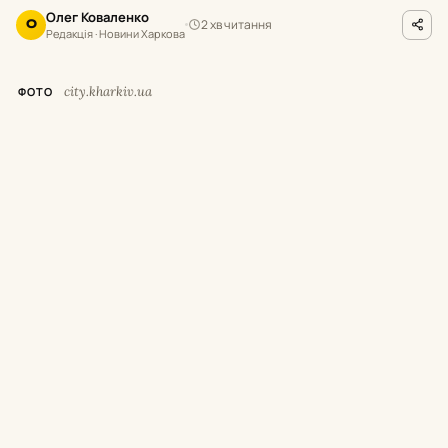
Олег Коваленко
2 хв читання
О
Редакція · Новини Харкова
city.kharkiv.ua
ФОТО
У
суботу,
8 серпня,
з 9:
00 до 19:
00 у
Харкові тимчасово припинять рух
низки трамваїв і тролейбусів.
Як повідомили у Департаменті будівництва
та шляхового господарства міськради,
це
пов’язано з плановими роботами АТ
«Харківобленерго».
Де саме припинять