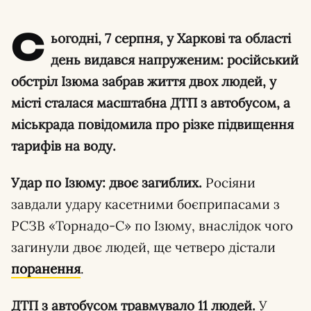
С
ьогодні, 7 серпня, у Харкові та області
день видався напруженим: російський
обстріл Ізюма забрав життя двох людей, у
місті сталася масштабна ДТП з автобусом, а
міськрада повідомила про різке підвищення
тарифів на воду.
Удар по Ізюму: двоє загиблих.
Росіяни
завдали удару касетними боєприпасами з
РСЗВ «Торнадо-С» по Ізюму, внаслідок чого
загинули двоє людей, ще четверо дістали
поранення
.
ДТП з автобусом травмувало 11 людей.
У