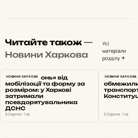
Читайте також
—
Усі
матеріали
Новини Харкова
розділу
Обіцяв «бронь» від
НОВИНИ ХАРКОВА
До 10 сер
НОВИНИ ХАРКОВА
мобілізації та форму за
обмежили
розміром: у Харкові
транспорт
затримали
Конституц
псевдорятувальника
ДСНС
6 Серпня · 1 хв
5 Серпня · 1 хв