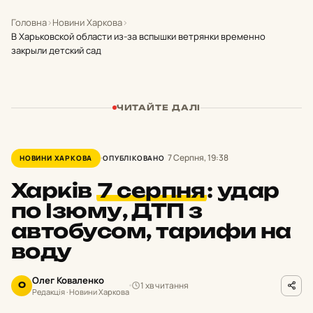
Головна
›
Новини Харкова
›
В Харьковской области из-за вспышки ветрянки временно
закрыли детский сад
ЧИТАЙТЕ ДАЛІ
7 Серпня, 19:38
НОВИНИ ХАРКОВА
ОПУБЛІКОВАНО
Харків
7 серпня
:
удар
по Ізюму, ДТП з
автобусом, тарифи на
воду
Олег Коваленко
1 хв читання
О
Редакція · Новини Харкова