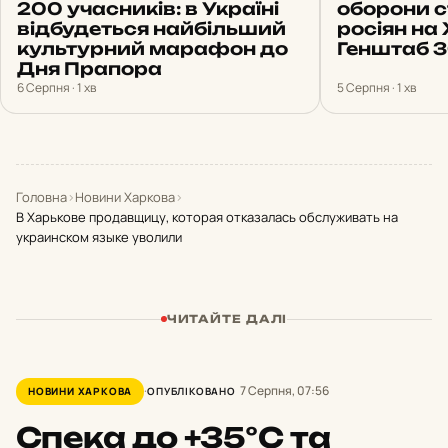
200 учасників: в Україні
оборони 
відбудеться найбільший
росіян на 
культурний марафон до
Генштаб 
Дня Прапора
6 Серпня · 1 хв
5 Серпня · 1 хв
Головна
›
Новини Харкова
›
В Харькове продавщицу, которая отказалась обслуживать на
украинском языке уволили
ЧИТАЙТЕ ДАЛІ
7 Серпня, 07:56
НОВИНИ ХАРКОВА
ОПУБЛІКОВАНО
Спека до +35°С та