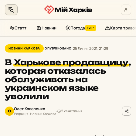
Мій Харків
Статті
Новини
Погода
Карта триво
+28°
Перейти
до
25 Липня 2021, 21:29
НОВИНИ ХАРКОВА
ОПУБЛІКОВАНО
контенту
В
Харькове продавщицу
,
которая отказалась
обслуживать на
украинском языке
уволили
Олег Коваленко
2 хв читання
О
Редакція · Новини Харкова