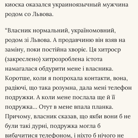
киоска оказался украиноязычный мужчина
родом со Львова.
“Власник нормальний, україномовний,
родом зі Львова. А продавчиню він взяв на
заміну, поки постійна хворіє. Ця хитроср
(закреслено) хитрозроблена істота
намагалася обдурити мене і власника.
Коротше, коли я попрохала контакти, вона,
радіючі, що така розумна, дала мені телефон
подружки. А коли мене послала ще й її
подружка… Отут в мене впала планка.
Причому, власник сказав, що якби вони б не
були такі дурні, подружка могла б
вибачитися телефоном, і ніхто б нічого не