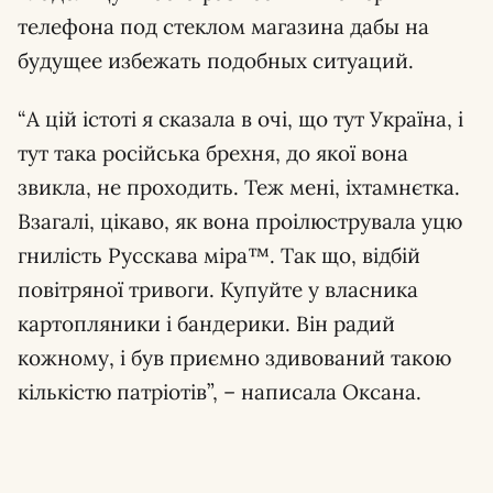
телефона под стеклом магазина дабы на
будущее избежать подобных ситуаций.
“А цій істоті я сказала в очі, що тут Україна, і
тут така російська брехня, до якої вона
звикла, не проходить. Теж мені, іхтамнєтка.
Взагалі, цікаво, як вона проілюструвала уцю
гнилість Русскава міра™. Так що, відбій
повітряної тривоги. Купуйте у власника
картопляники і бандерики. Він радий
кожному, і був приємно здивований такою
кількістю патріотів”, – написала Оксана.