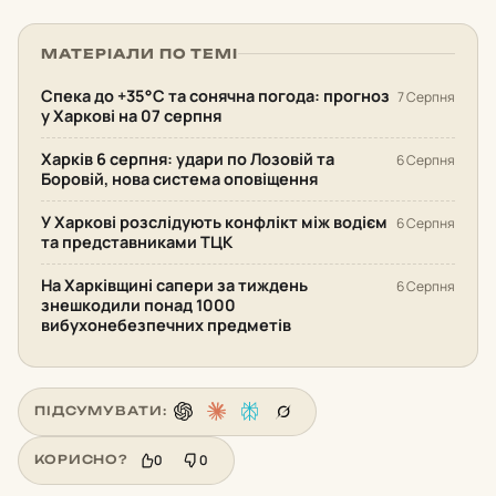
МАТЕРІАЛИ ПО ТЕМІ
Спека до +35°С та сонячна погода: прогноз
7 Серпня
у Харкові на 07 серпня
Харків 6 серпня: удари по Лозовій та
6 Серпня
Боровій, нова система оповіщення
У Харкові розслідують конфлікт між водієм
6 Серпня
та представниками ТЦК
На Харківщині сапери за тиждень
6 Серпня
знешкодили понад 1000
вибухонебезпечних предметів
ПІДСУМУВАТИ:
0
0
КОРИСНО?