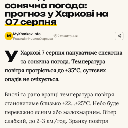
сонячна погода:
прогноз у Харкові на
07 серпня
MyKharkov.info
2 хв читання
M
Редакція · Новини Харкова
У
Харкові 7 серпня пануватиме спекотна
та сонячна погода. Температура
повітря прогріється до +35°С, суттєвих
опадів не очікується.
Вночі та рано вранці температура повітря
становитиме близько +22…+25°С. Небо буде
переважно ясним або малохмарним. Вітер
слабкий, до 2-3 км/год. Зранку повітря