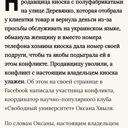
П
родавщица киоска с полуфабрикатами
на улице Деревянко, которая отобрала
у клиентки товар и вернула деньги из-за
просьбы обслуживать на украинском языке,
обманула женщину и вместо номера
телефона хозяина киоска дала номер своей
подруги, чтобы та якобы подыграла ей в
этом конфликте. Продавщицу уволили, а
конфликт с настоящим владельцем киоска
улажен.
Об этом на своей странице в
Facebook написала участница конфликта,
координатор научно-популярного клуба
«Свободный университет» Оксана Хвыля.
По словам Оксаны, настоящим владельцем