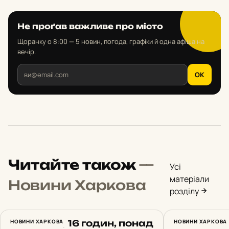
Не проґав важливе про місто
Щоранку о 8:00 — 5 новин, погода, графіки й одна афіша на
вечір.
OK
Читайте також
—
Усі
матеріали
Новини Харкова
розділу
14 земель, 16 годин, понад
НОВИНИ ХАРКОВА
23 атаки 
НОВИНИ ХАРКОВА