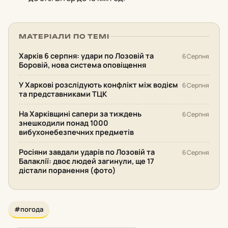
МАТЕРІАЛИ ПО ТЕМІ
Харків 6 серпня: удари по Лозовій та
6 Серпня
Боровій, нова система оповіщення
У Харкові розслідують конфлікт між водієм
6 Серпня
та представниками ТЦК
На Харківщині сапери за тиждень
6 Серпня
знешкодили понад 1000
вибухонебезпечних предметів
Росіяни завдали ударів по Лозовій та
6 Серпня
Балаклії: двоє людей загинули, ще 17
дістали поранення (фото)
#погода