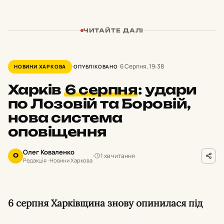
ЧИТАЙТЕ ДАЛІ
6 Серпня, 19:38
НОВИНИ ХАРКОВА
ОПУБЛІКОВАНО
Харків
6 серпня
:
удари
по Лозовій та Боровій,
нова система
оповіщення
Олег Коваленко
1 хв читання
О
Редакція · Новини Харкова
6 серпня Харківщина знову опинилася під
ворожими ударами: загинули люди в