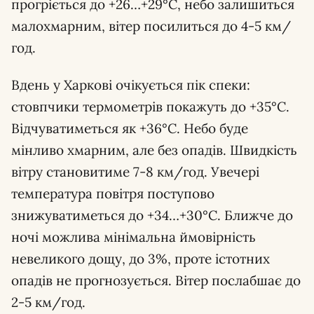
прогріється до +26…+29°С, небо залишиться
малохмарним, вітер посилиться до 4-5 км/
год.
Вдень у Харкові очікується пік спеки:
стовпчики термометрів покажуть до +35°С.
Відчуватиметься як +36°С. Небо буде
мінливо хмарним, але без опадів. Швидкість
вітру становитиме 7-8 км/год. Увечері
температура повітря поступово
знижуватиметься до +34…+30°С. Ближче до
ночі можлива мінімальна ймовірність
невеликого дощу, до 3%, проте істотних
опадів не прогнозується. Вітер послабшає до
2-5 км/год.