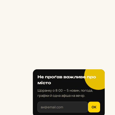
Не проґав важливе про
місто
Щоранку о 8:00 — 5 новин, погода,
графіки й одна афіша на вечір.
OK