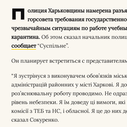
П
олиция Харьковщины намерена разъя
горсовета требования государственн
чрезвычайным ситуациям по работе учебных
карантина.
Об этом сказал начальник полиц
сообщает
“Суспільне”.
Он планирует встретиться с представителям
“Я зустрінуся з виконувачем обов’язків місь
адміністрацій районних у місті Харкові. Я до
роз’яснювальну роботу проводимо. Не одра
рівень небезпеки. Я їм доведу ці вимоги, які
комісії з ТЕБ та НС, і обласної. Я це до них 
сказал Сокуренко.