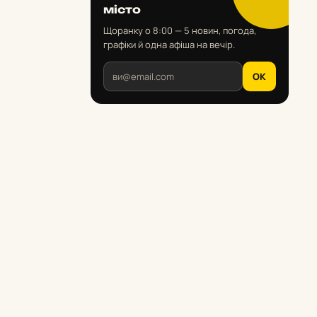
місто
Щоранку о 8:00 — 5 новин, погода,
графіки й одна афіша на вечір.
OK