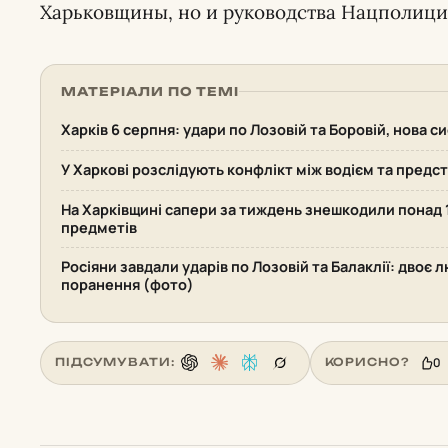
Харьковщины, но и руководства Нацполици
МАТЕРІАЛИ ПО ТЕМІ
Харків 6 серпня: удари по Лозовій та Боровій, нова 
У Харкові розслідують конфлікт між водієм та пред
На Харківщині сапери за тиждень знешкодили понад
предметів
Росіяни завдали ударів по Лозовій та Балаклії: двоє 
поранення (фото)
0
ПІДСУМУВАТИ:
КОРИСНО?