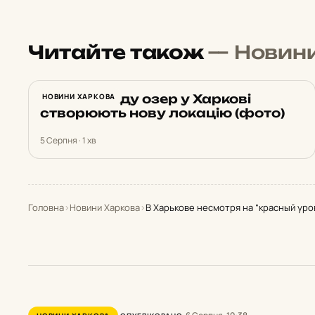
Читайте також
— Новин
Біля каскаду озер у Харкові
НОВИНИ ХАРКОВА
створюють нову локацію (фото)
5 Серпня · 1 хв
Головна
›
Новини Харкова
›
В Харькове несмотря на “красный уро