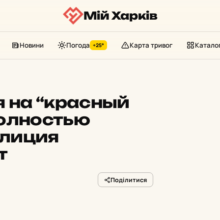
Мій Харків
Новини
Погода
Карта тривог
Катало
+25°
я на “красный
полностью
олиция
т
Поділитися