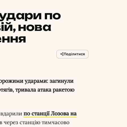
удари по
ій, нова
ення
Поділитися
тягів, тривала атака ракетою
 вдарили
по станції Лозова на
гів через станцію тимчасово