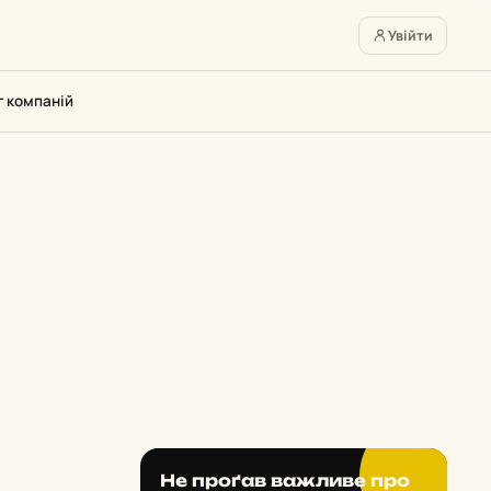
Увійти
г компаній
Не проґав важливе про