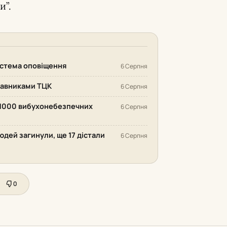
и”.
система оповіщення
6 Серпня
ставниками ТЦК
6 Серпня
 1000 вибухонебезпечних
6 Серпня
людей загинули, ще 17 дістали
6 Серпня
0