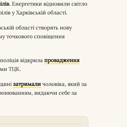
лів.
Енергетики відновили світло
лів у Харківській області.
ській області створять нову
му точкового сповіщення
 поліція відкрила
провадження
ами ТЦК.
вщині
затримали
чоловіка, який за
бронюванням, видаючи себе за