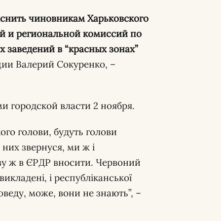
снить чиновникам Харьковского
ой и региональной комиссий по
 заведений в “красных зонах”
ии Валерий Сокуренко, –
и городской власти 2 ноября.
кого голови, будуть голови
 них звернуся, ми ж і
зу ж в ЄРДР вносити. Червоний
 викладені, і республіканської
доведу, може, вони не знають”, –