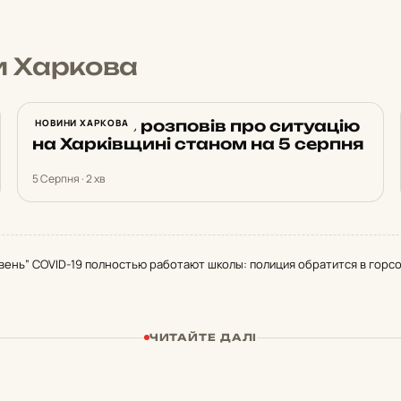
и Харкова
Синєгубов розповів про ситуацію
НОВИНИ ХАРКОВА
на Харківщині станом на 5 серпня
5 Серпня · 2 хв
вень” COVID-19 полностью работают школы: полиция обратится в горс
ЧИТАЙТЕ ДАЛІ