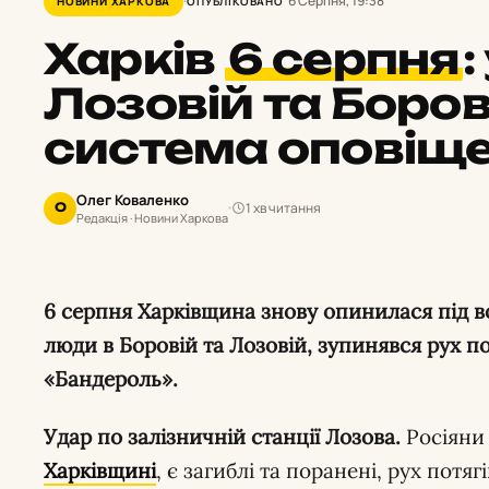
6 Серпня, 19:38
НОВИНИ ХАРКОВА
ОПУБЛІКОВАНО
Харків
6 серпня
:
Лозовій та Боров
система оповіщ
Олег Коваленко
1 хв читання
О
Редакція · Новини Харкова
6 серпня Харківщина знову опинилася під ворожими ударами: загинули
люди в Боровій та Лозовій, зупинявся рух по
«Бандероль».
Удар по залізничній станції Лозова.
Росіяни
Харківщині
, є загиблі та поранені, рух потя