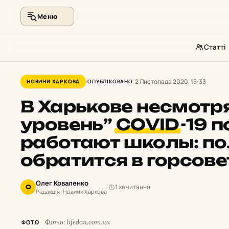
Меню
Статті
Перейти
до
2 Листопада 2020, 15:33
НОВИНИ ХАРКОВА
ОПУБЛІКОВАНО
контенту
В Харькове несмотр
уровень”
COVID
-19 
работают школы: п
обратится в горсове
Олег Коваленко
1 хв читання
О
Редакція · Новини Харкова
Фото: lifedon.com.ua
ФОТО