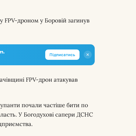
у FPV-дроном у Боровій загинув
m.
✕
Підписатись
ачівщині FPV-дрон атакував
упанти почали частіше бити по
бласть. У Богодухові сапери ДСНС
ідприємства.