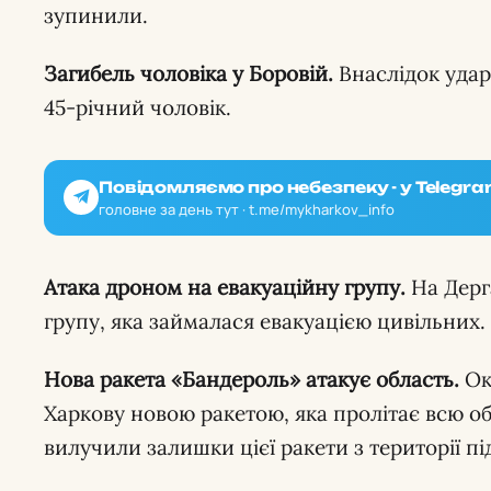
зупинили.
Загибель чоловіка у Боровій.
Внаслідок удар
45-річний чоловік.
Повідомляємо про небезпеку - у Telegra
головне за день тут · t.me/mykharkov_info
Атака дроном на евакуаційну групу.
На Дерг
групу, яка займалася евакуацією цивільних.
Нова ракета «Бандероль» атакує область.
Ок
Харкову новою ракетою, яка пролітає всю о
вилучили залишки цієї ракети з території п