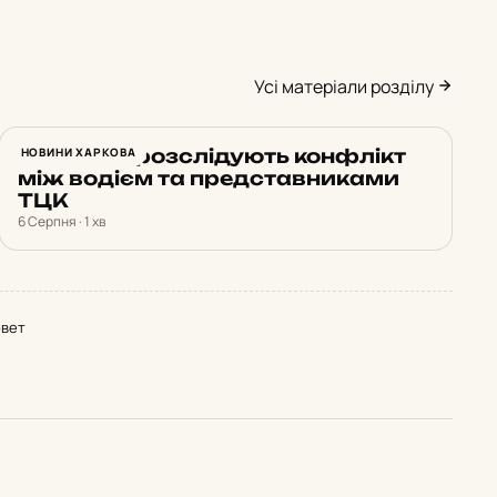
Усі матеріали розділу
У Харкові розслідують конфлікт
НОВИНИ ХАРКОВА
між водієм та представниками
ТЦК
6 Серпня · 1 хв
овет