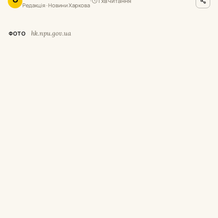
1 хв читання
О
Редакція · Новини Харкова
hk.npu.gov.ua
ФОТО
В
ранці 6 серпня росіяни завдали ударів
по Лозівському та Ізюмському районах
Харківської області. Унаслідок атак загинули
двоє цивільних, ще 17 людей дістали
поранення різного ступеня тяжкості.
Про це повідомили в відділі комунікації
поліції Харківщини.
Удар БпЛА по
Лозовій