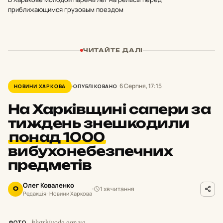
приближающимся грузовым поездом
ЧИТАЙТЕ ДАЛІ
6 Серпня, 17:15
НОВИНИ ХАРКОВА
ОПУБЛІКОВАНО
На Харківщині сапери за
тиждень знешкодили
понад 1000
вибухонебезпечних
предметів
Олег Коваленко
1 хв читання
О
Редакція · Новини Харкова
kharkivoda.gov.ua
ФОТО