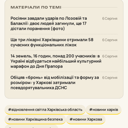
МАТЕРІАЛИ ПО ТЕМІ
Росіяни завдали ударів по Лозовій та
6 Серпня
Балаклії: двоє людей загинули, ще 17
дістали поранення (фото)
Ще три лікарні Харківщини отримали 58
6 Серпня
сучасних функціональних ліжок
14 земель, 16 годин, понад 200 учасників: в
6 Серпня
Україні відбудеться найбільший культурний
марафон до Дня Прапора
Обіцяв «бронь» від мобілізації та форму за
6 Серпня
розміром: у Харкові затримали
псевдорятувальника ДСНС
#відновлення світла Харківська область
#новини харків
#новини Харківщина безпека
#новини Харкова