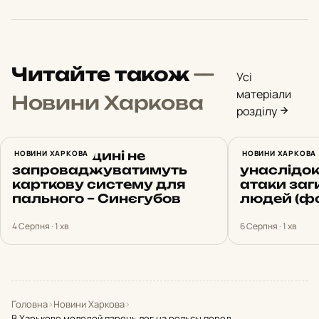
Читайте також
—
Усі
матеріали
Новини Харкова
розділу
На Харківщині не
НОВИНИ ХАРКОВА
Нічний уда
НОВИНИ ХАРКОВА
запроваджуватимуть
унаслідок
карткову систему для
атаки заг
пального – Синєгубов
людей (фо
4 Серпня · 1 хв
6 Серпня · 1 хв
Головна
›
Новини Харкова
›
В Харькове молодой парень лег на рельсы перед