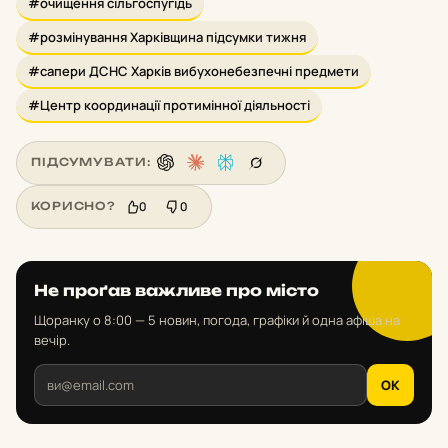
#очищення сільгоспугідь
#розмінування Харківщина підсумки тижня
#сапери ДСНС Харків вибухонебезпечні предмети
#Центр координації протимінної діяльності
ПІДСУМУВАТИ:
0
0
КОРИСНО?
Не проґав важливе про місто
Щоранку о 8:00 — 5 новин, погода, графіки й одна афіша на
вечір.
OK