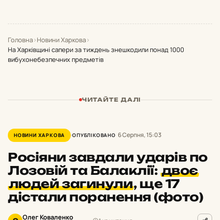
Головна
›
Новини Харкова
›
На Харківщині сапери за тиждень знешкодили понад 1000
вибухонебезпечних предметів
ЧИТАЙТЕ ДАЛІ
6 Серпня, 15:03
НОВИНИ ХАРКОВА
ОПУБЛІКОВАНО
Росіяни завдали ударів по
Лозовій та Балаклії:
двоє
людей загинули
,
ще 17
дістали поранення (фото)
Олег Коваленко