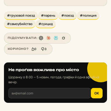
#грузовой поезд
#парень
#поезд
#полиция
#самоубийство
#суицид
ПІДСУМУВАТИ:
0
0
КОРИСНО?
Не проґав важливе про місто
Щоранку о 8:00 — 5 новин, погода, графіки й одна афіша на
вечір.
OK