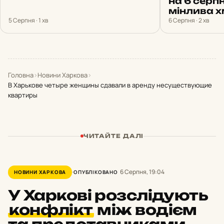
на 6 серпн
мінлива х
5 Серпня · 1 хв
6 Серпня · 2 хв
Головна
›
Новини Харкова
›
В Харькове четыре женщины сдавали в аренду несуществующие
квартиры
ЧИТАЙТЕ ДАЛІ
6 Серпня, 19:04
НОВИНИ ХАРКОВА
ОПУБЛІКОВАНО
У Харкові розслідують
конфлікт
між водієм