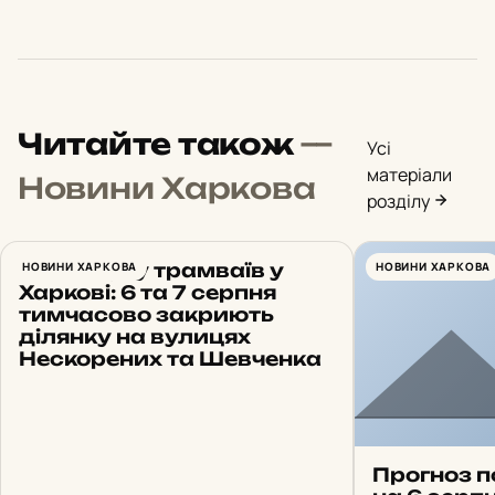
Читайте також
—
Усі
матеріали
Новини Харкова
розділу
Зміна руху трамваїв у
НОВИНИ ХАРКОВА
НОВИНИ ХАРКОВА
Харкові: 6 та 7 серпня
тимчасово закриють
ділянку на вулицях
Нескорених та Шевченка
Прогноз п