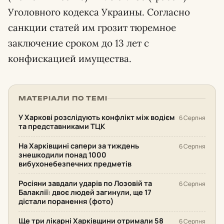
Уголовного кодекса Украины. Согласно
санкции статей им грозит тюремное
заключение сроком до 13 лет с
конфискацией имущества.
МАТЕРІАЛИ ПО ТЕМІ
У Харкові розслідують конфлікт між водієм
6 Серпня
та представниками ТЦК
На Харківщині сапери за тиждень
6 Серпня
знешкодили понад 1000
вибухонебезпечних предметів
Росіяни завдали ударів по Лозовій та
6 Серпня
Балаклії: двоє людей загинули, ще 17
дістали поранення (фото)
Ще три лікарні Харківщини отримали 58
6 Серпня