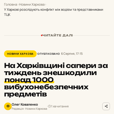
Головна
›
Новини Харкова
›
У Харкові розслідують конфлікт між водієм та представниками
ТЦК
ЧИТАЙТЕ ДАЛІ
6 Серпня, 17:15
НОВИНИ ХАРКОВА
ОПУБЛІКОВАНО
На Харківщині сапери за
тиждень знешкодили
понад 1000
вибухонебезпечних
предметів
Олег Коваленко
1 хв читання
О
Редакція · Новини Харкова