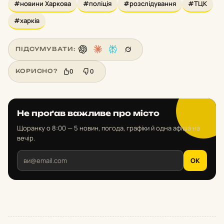
#новини Харкова
#поліція
#розслідування
#ТЦК
#харків
ПІДСУМУВАТИ:
0
0
КОРИСНО?
Не проґав важливе про місто
Щоранку о 8:00 — 5 новин, погода, графіки й одна афіша на
вечір.
OK