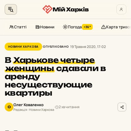
Мій Харків
Статті
Новини
Погода
Карта триво
+36°
Перейти
до
19 Травня 2020, 17:02
НОВИНИ ХАРКОВА
ОПУБЛІКОВАНО
контенту
В
Харькове четыре
женщины
сдавали в
аренду
несуществующие
квартиры
Олег Коваленко
2 хв читання
О
Редакція · Новини Харкова