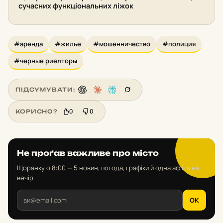
сучасних функціональних ліжок
#аренда
#жилье
#мошенничество
#полиция
#черные риелторы
ПІДСУМУВАТИ:
0
0
КОРИСНО?
Не проґав важливе про місто
Щоранку о 8:00 — 5 новин, погода, графіки й одна афіша на
вечір.
OK