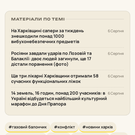
МАТЕРІАЛИ ПО ТЕМІ
На Харківщині сапери за тиждень
6 Серпня
знешкодили понад 1000
вибухонебезпечних предметів
Росіяни завдали ударів по Лозовій та
6 Серпня
Балаклії: двоє людей загинули, ще 17
дістали поранення (фото)
Ще три лікарні Харківщини отримали 58
6 Серпня
сучасних функціональних ліжок
14 земель, 16 годин, понад 200 учасників: в
6 Серпня
Україні відбудеться найбільший культурний
марафон до Дня Прапора
#газовий балончик
#конфлікт
#новини харків