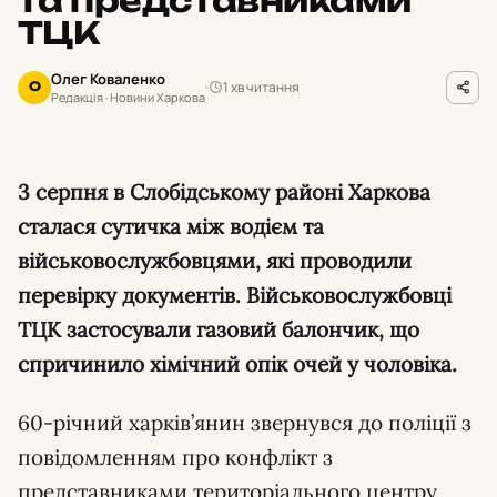
та представниками
ТЦК
Олег Коваленко
1 хв читання
О
Редакція · Новини Харкова
3 серпня в Слобідському районі Харкова
сталася сутичка між водієм та
військовослужбовцями, які проводили
перевірку документів. Військовослужбовці
ТЦК застосували газовий балончик, що
спричинило хімічний опік очей у чоловіка.
60-річний харків’янин звернувся до поліції з
повідомленням про конфлікт з
представниками територіального центру