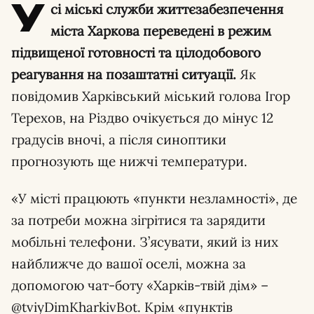
У
сі міські служби життєзабезпечення
міста Харкова переведені в режим
підвищеної готовності та цілодобового
реагування на позаштатні ситуації.
Як
повідомив Харківський міський голова Ігор
Терехов, на Різдво очікується до мінус 12
градусів вночі, а після синоптики
прогнозують ще нижчі температури.
«У місті працюють «пункти незламності», де
за потреби можна зігрітися та зарядити
мобільні телефони. З’ясувати, який із них
найближче до вашої оселі, можна за
допомогою чат-боту «Харків-твій дім» –
@tviyDimKharkivBot. Крім «пунктів