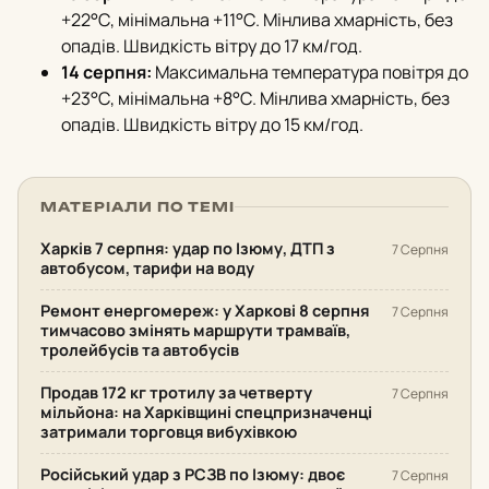
+22°С, мінімальна +11°С. Мінлива хмарність, без
опадів. Швидкість вітру до 17 км/год.
14 серпня:
Максимальна температура повітря до
+23°С, мінімальна +8°С. Мінлива хмарність, без
опадів. Швидкість вітру до 15 км/год.
МАТЕРІАЛИ ПО ТЕМІ
Харків 7 серпня: удар по Ізюму, ДТП з
7 Серпня
автобусом, тарифи на воду
Ремонт енергомереж: у Харкові 8 серпня
7 Серпня
тимчасово змінять маршрути трамваїв,
тролейбусів та автобусів
Продав 172 кг тротилу за четверту
7 Серпня
мільйона: на Харківщині спецпризначенці
затримали торговця вибухівкою
Російський удар з РСЗВ по Ізюму: двоє
7 Серпня