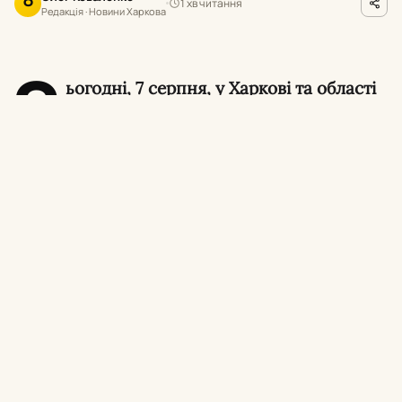
1 хв читання
О
Редакція · Новини Харкова
С
ьогодні, 7 серпня, у Харкові та області
день видався напруженим: російський
обстріл Ізюма забрав життя двох людей, у
місті сталася масштабна ДТП з автобусом, а
міськрада повідомила про різке підвищення
тарифів на воду.
Удар по Ізюму: двоє загиблих.
Росіяни
завдали удару касетними боєприпасами з
РСЗВ «Торнадо-С» по Ізюму, внаслідок чого
загинули двоє людей, ще четверо дістали
поранення
.