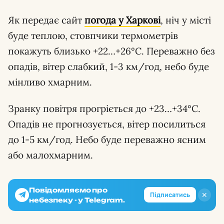
Як передає сайт
погода у Харкові
, ніч у місті
буде теплою, стовпчики термометрів
покажуть близько +22…+26°С. Переважно без
опадів, вітер слабкий, 1-3 км/год, небо буде
мінливо хмарним.
Зранку повітря прогріється до +23…+34°С.
Опадів не прогнозується, вітер посилиться
до 1-5 км/год. Небо буде переважно ясним
або малохмарним.
Повідомляємо про
✕
Підписатись
небезпеку - у Telegram.