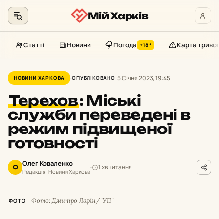
Мій Харків
Статті
Новини
Погода
Карта триво
+18°
Перейти
до
5 Січня 2023, 19:45
НОВИНИ ХАРКОВА
ОПУБЛІКОВАНО
контенту
Терехов
:
Міські
служби переведені в
режим підвищеної
готовності
Олег Коваленко
1 хв читання
О
Редакція · Новини Харкова
Фото: Дмитро Ларін/"УП"
ФОТО