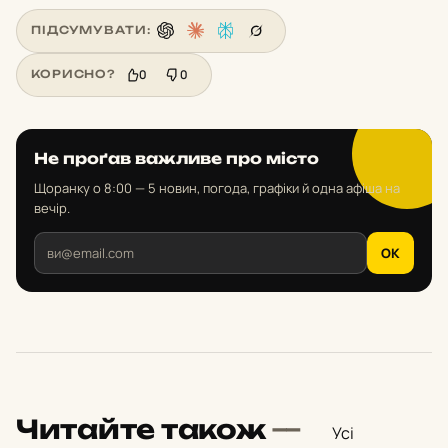
ПІДСУМУВАТИ:
0
0
КОРИСНО?
Не проґав важливе про місто
Щоранку о 8:00 — 5 новин, погода, графіки й одна афіша на
вечір.
OK
Читайте також
—
Усі