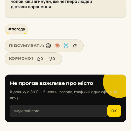
чоловіків загинули, ще четверо людей
дістали поранення
#погода
ПІДСУМУВАТИ:
0
0
КОРИСНО?
Не проґав важливе про місто
Щоранку о 8:00 — 5 новин, погода, графіки й одна афіша на
вечір.
OK