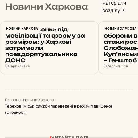
матеріали
Новини Харкова
розділу
Обіцяв «бронь» від
НОВИНИ ХАРКОВА
22 штурми
НОВИНИ ХАРКОВА
мобілізації та форму за
оборони 
розміром: у Харкові
атаки рос
затримали
Слобожан
псевдорятувальника
Куп’янсь
ДСНС
– Генштаб
6 Серпня · 1 хв
7 Серпня · 1 хв
Головна
›
Новини Харкова
›
Терехов: Міські служби переведені в режим підвищеної
готовності
ЧИТАЙТЕ ДАЛІ