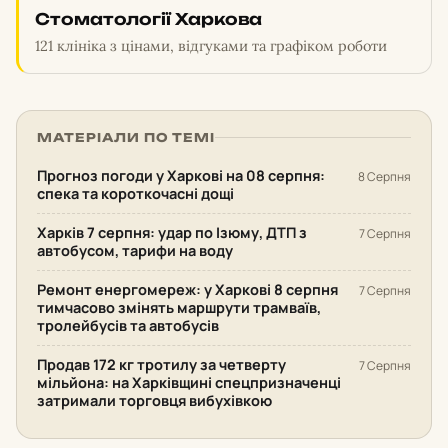
Стоматології Харкова
121 клініка з цінами, відгуками та графіком роботи
МАТЕРІАЛИ ПО ТЕМІ
Прогноз погоди у Харкові на 08 серпня:
8 Серпня
спека та короткочасні дощі
Харків 7 серпня: удар по Ізюму, ДТП з
7 Серпня
автобусом, тарифи на воду
Ремонт енергомереж: у Харкові 8 серпня
7 Серпня
тимчасово змінять маршрути трамваїв,
тролейбусів та автобусів
Продав 172 кг тротилу за четверту
7 Серпня
мільйона: на Харківщині спецпризначенці
затримали торговця вибухівкою