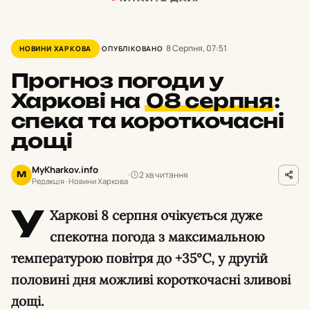
8 Серпня, 07:51
НОВИНИ ХАРКОВА
ОПУБЛІКОВАНО
Прогноз погоди у
Харкові на
08 серпня
:
спека та короткочасні
дощі
MyKharkov.info
2 хв читання
M
Редакція · Новини Харкова
У
Харкові 8 серпня очікується дуже
спекотна погода з максимальною
температурою повітря до +35°С, у другій
половині дня можливі короткочасні зливові
дощі.