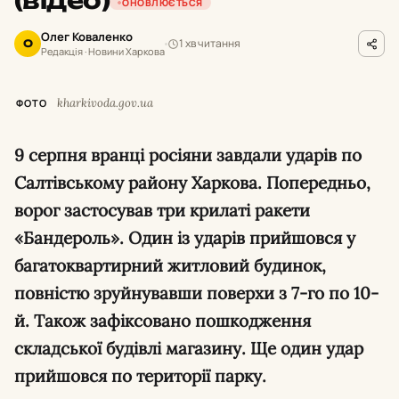
(відео)
ОНОВЛЮЄТЬСЯ
Олег Коваленко
1 хв читання
О
Редакція · Новини Харкова
kharkivoda.gov.ua
ФОТО
9 серпня вранці росіяни завдали ударів по
Салтівському району Харкова. Попередньо,
ворог застосував три крилаті ракети
«Бандероль». Один із ударів прийшовся у
багатоквартирний житловий будинок,
повністю зруйнувавши поверхи з 7-го по 10-
й. Також зафіксовано пошкодження
складської будівлі магазину. Ще один удар
прийшовся по території парку.