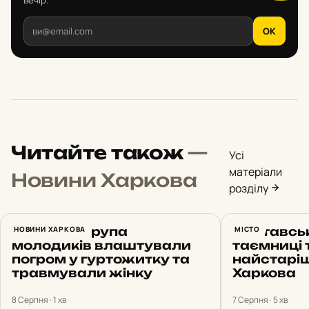
вечір.
OK
Читайте також
—
Усі
матеріали
Новини Харкова
розділу
У Харкові група
НОВИНИ ХАРКОВА
Полтавсь
МІСТО
молодиків влаштували
таємниці 
погром у гуртожитку та
найстаріш
травмували жінку
Харкова
8 Серпня · 1 хв
7 Серпня · 5 хв