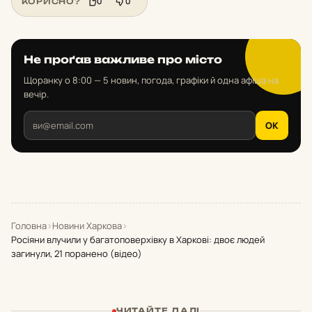
0
0
КОРИСНО?
Не проґав важливе про місто
Щоранку о 8:00 — 5 новин, погода, графіки й одна афіша на
вечір.
OK
Головна
›
Новини Харкова
›
Росіяни влучили у багатоповерхівку в Харкові: двоє людей
загинули, 21 поранено (відео)
ЧИТАЙТЕ ДАЛІ