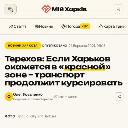
Мій Харків
Статті
Новини
Погода
Карта триво
+19°
Перейти
до
24 Березня 2021, 09:15
НОВИНИ ХАРКОВА
ОПУБЛІКОВАНО
контенту
Терехов: Если Харьков
окажется в
«
красной
»
зоне – транспорт
продолжит курсировать
Олег Коваленко
1 хв читання
О
Редакція · Новини Харкова
Фото: city.kharkov.ua
ФОТО