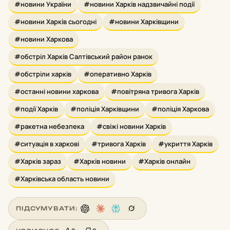
#новини України
#новини Харків надзвичайні події
#новини Харків сьогодні
#новини Харківщини
#новини Харкова
#обстріл Харків Салтівський район ранок
#обстріли харків
#оперативно Харків
#останні новини харкова
#повітряна тривога Харків
#події Харків
#поліція Харківщини
#поліція Харкова
#ракетна небезпека
#свіжі новини Харків
#ситуація в харкові
#тривога Харків
#укриття Харків
#Харків зараз
#Харків новини
#Харків онлайн
#Харківська область новини
ПІДСУМУВАТИ: