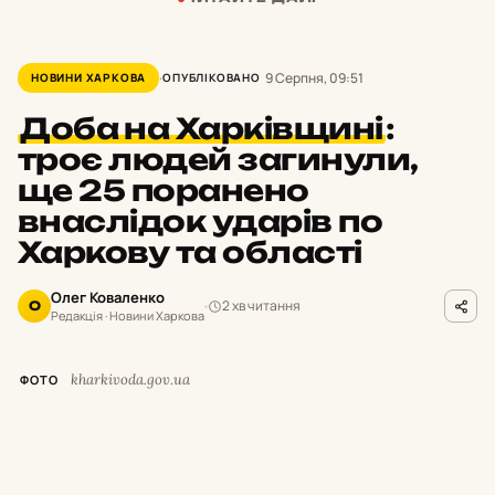
9 Серпня, 09:51
НОВИНИ ХАРКОВА
ОПУБЛІКОВАНО
Доба на Харківщині
:
троє людей загинули,
ще 25 поранено
внаслідок ударів по
Харкову та області
Олег Коваленко
2 хв читання
О
Редакція · Новини Харкова
kharkivoda.gov.ua
ФОТО
М
инулої доби російські окупанти
завдавали ударів по місту Харків та