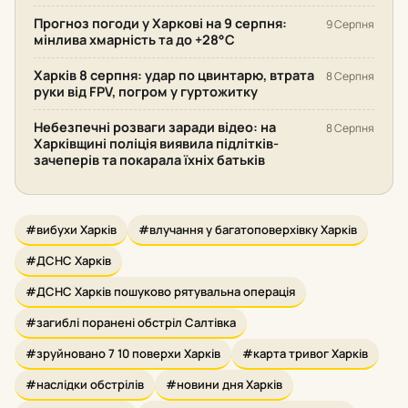
Прогноз погоди у Харкові на 9 серпня:
9 Серпня
мінлива хмарність та до +28°С
Харків 8 серпня: удар по цвинтарю, втрата
8 Серпня
руки від FPV, погром у гуртожитку
Небезпечні розваги заради відео: на
8 Серпня
Харківщині поліція виявила підлітків-
зачеперів та покарала їхніх батьків
#вибухи Харків
#влучання у багатоповерхівку Харків
#ДСНС Харків
#ДСНС Харків пошуково рятувальна операція
#загиблі поранені обстріл Салтівка
#зруйновано 7 10 поверхи Харків
#карта тривог Харків
#наслідки обстрілів
#новини дня Харків