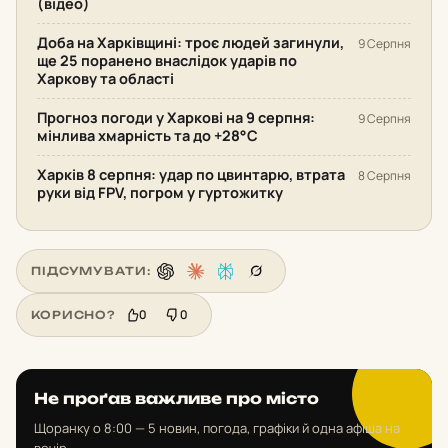
(відео)
Доба на Харківщині: троє людей загинули,
9 Серпня
ще 25 поранено внаслідок ударів по
Харкову та області
Прогноз погоди у Харкові на 9 серпня:
9 Серпня
мінлива хмарність та до +28°С
Харків 8 серпня: удар по цвинтарю, втрата
8 Серпня
руки від FPV, погром у гуртожитку
ПІДСУМУВАТИ:
0
0
КОРИСНО?
Не проґав важливе про місто
Щоранку о 8:00 — 5 новин, погода, графіки й одна афіша на