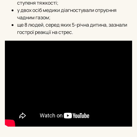
ступеня тяжкості;
у двох осіб медики діагностували отруєння
чадним газом;
ще 8 людей, серед яких 5-річна дитина, зазнали
гострої реакції на стрес.