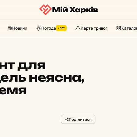
Мій Харків
Новини
Погода
Карта тривог
Катало
+33°
нт для
ель неясна,
ремя
Поділитися