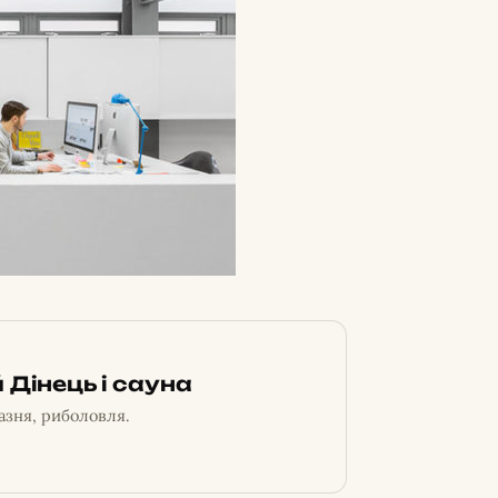
 Дінець і сауна
азня, риболовля.