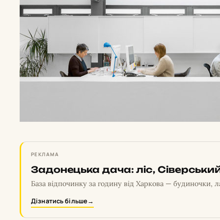
РЕКЛАМА
Задонецька дача: ліс, Сіверський
База відпочинку за годину від Харкова — будиночки, л
Дізнатись більше
→