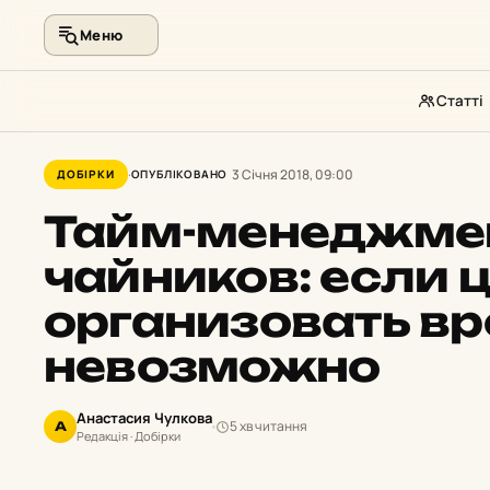
Меню
Статті
Перейти
до
3 Січня 2018, 09:00
ДОБІРКИ
ОПУБЛІКОВАНО
контенту
Тайм-менеджме
чайников: если ц
организовать в
невозможно
Анастасия Чулкова
5 хв читання
А
Редакція · Добірки