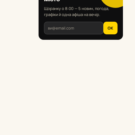
Щоранку о 8:00 — 5 новин, погода,
графіки й одна афіша на вечір.
OK