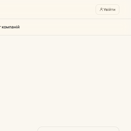
Увійти
г компаній