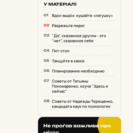
У МАТЕРІАЛІ
Вдох-выдох: кушайте «лягушку»
Разрежьте пирог
"Да", сказанное другим - это
"нет", сказанное себе
Пит-стоп
Танцуйте в хаосе
Планирование необходимо
Советы от Татьяны
Пономаренко, коуча "Здесь и
сейчас"
Советы от Надежды Терещенко,
кандидата наук по психологии
Не проґав важливе про
місто