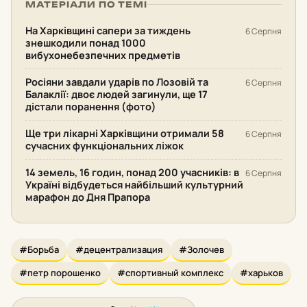
МАТЕРІАЛИ ПО ТЕМІ
На Харківщині сапери за тиждень
6 Серпня
знешкодили понад 1000
вибухонебезпечних предметів
Росіяни завдали ударів по Лозовій та
6 Серпня
Балаклії: двоє людей загинули, ще 17
дістали поранення (фото)
Ще три лікарні Харківщини отримали 58
6 Серпня
сучасних функціональних ліжок
14 земель, 16 годин, понад 200 учасників: в
6 Серпня
Україні відбудеться найбільший культурний
марафон до Дня Прапора
#Борьба
#децентрализация
#Золочев
#петр порошенко
#спортивный комплекс
#харьков