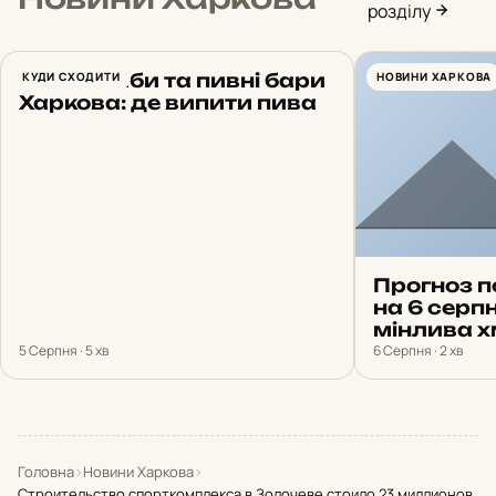
розділу
Топові паби та пивні бари
КУДИ СХОДИТИ
НОВИНИ ХАРКОВА
Харкова: де випити пива
Прогноз п
на 6 серпн
мінлива х
5 Серпня · 5 хв
6 Серпня · 2 хв
Головна
›
Новини Харкова
›
Строительство спорткомплекса в Золочеве стоило 23 миллионов