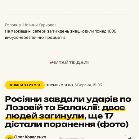
Головна
›
Новини Харкова
›
На Харківщині сапери за тиждень знешкодили понад 1000
вибухонебезпечних предметів
ЧИТАЙТЕ ДАЛІ
6 Серпня, 15:03
НОВИНИ ХАРКОВА
ОПУБЛІКОВАНО
Росіяни завдали ударів по
Лозовій та Балаклії:
двоє
людей загинули
,
ще 17
дістали поранення (фото)
Олег Коваленко