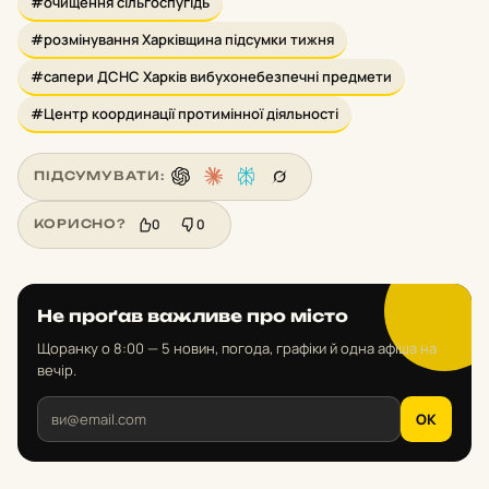
#очищення сільгоспугідь
#розмінування Харківщина підсумки тижня
#сапери ДСНС Харків вибухонебезпечні предмети
#Центр координації протимінної діяльності
ПІДСУМУВАТИ:
0
0
КОРИСНО?
Не проґав важливе про місто
Щоранку о 8:00 — 5 новин, погода, графіки й одна афіша на
вечір.
OK