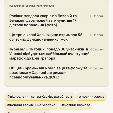
МАТЕРІАЛИ ПО ТЕМІ
Росіяни завдали ударів по Лозовій та
6 Серпня
Балаклії: двоє людей загинули, ще 17
дістали поранення (фото)
Ще три лікарні Харківщини отримали 58
6 Серпня
сучасних функціональних ліжок
14 земель, 16 годин, понад 200 учасників: в
6 Серпня
Україні відбудеться найбільший культурний
марафон до Дня Прапора
Обіцяв «бронь» від мобілізації та форму за
6 Серпня
розміром: у Харкові затримали
псевдорятувальника ДСНС
#відновлення світла Харківська область
#новини харків
#новини Харківщина безпека
#новини Харкова