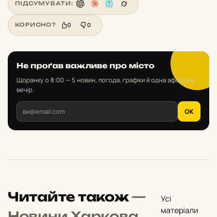
ПІДСУМУВАТИ:
0
0
КОРИСНО?
Не проґав важливе про місто
Щоранку о 8:00 — 5 новин, погода, графіки й одна афіша на
вечір.
OK
Читайте також
—
Усі
матеріали
Новини Харкова