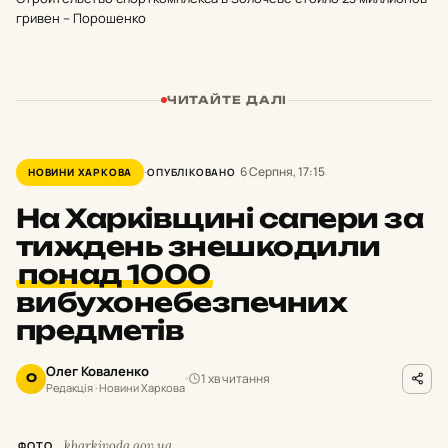
гривен – Порошенко
ЧИТАЙТЕ ДАЛІ
6 Серпня, 17:15
НОВИНИ ХАРКОВА
ОПУБЛІКОВАНО
На Харківщині сапери за
тиждень знешкодили
понад 1000
вибухонебезпечних
предметів
Олег Коваленко
1 хв читання
О
Редакція · Новини Харкова
kharkivoda.gov.ua
ФОТО