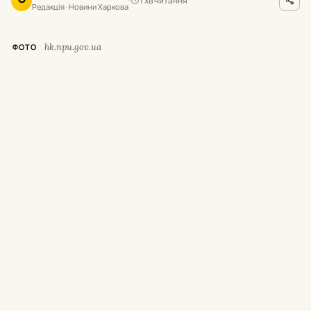
1 хв читання
О
Редакція · Новини Харкова
hk.npu.gov.ua
ФОТО
В
ранці 6 серпня росіяни завдали ударів
по Лозівському та Ізюмському районах
Харківської області. Унаслідок атак загинули
двоє цивільних, ще 17 людей дістали
поранення різного ступеня тяжкості.
Про це повідомили в відділі комунікації
поліції Харківщини.
Удар БпЛА по
Лозовій