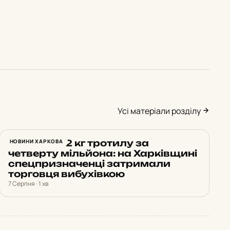
Усі матеріали розділу
Продав 172 кг тротилу за
НОВИНИ ХАРКОВА
четверту мільйона: на Харківщині
спецпризначенці затримали
торговця вибухівкою
7 Серпня · 1 хв