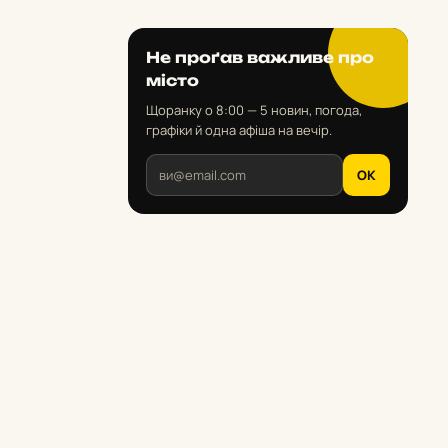
Не проґав важливе про
місто
Щоранку о 8:00 — 5 новин, погода,
графіки й одна афіша на вечір.
OK