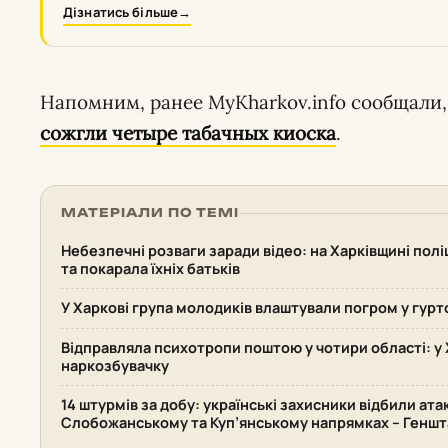
Дізнатись більше
→
Напомним, ранее MyKharkov.info сообщали,
сожгли четыре табачных киоска
.
МАТЕРІАЛИ ПО ТЕМІ
Небезпечні розваги заради відео: на Харківщині поліц
та покарала їхніх батьків
У Харкові група молодиків влаштували погром у гурт
Відправляла психотропи поштою у чотири області: у 
наркозбувачку
14 штурмів за добу: українські захисники відбили ата
Слобожанському та Куп’янському напрямках – Геншт