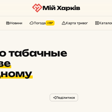
Мій Харків
Новини
Погода
Карта тривог
Катало
+19°
ю табачные
ве
дному
Поділитися