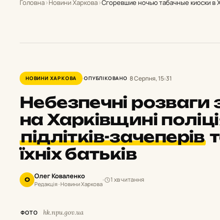
Головна
›
Новини Харкова
›
Сгоревшие ночью табачные киоски в 
8 Серпня, 15:31
НОВИНИ ХАРКОВА
ОПУБЛІКОВАНО
Небезпечні розваги 
на Харківщині поліц
підлітків-зачеперів
т
їхніх батьків
Олег Коваленко
1 хв читання
О
Редакція · Новини Харкова
hk.npu.gov.ua
ФОТО