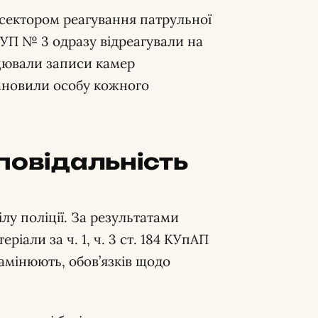
 сектором реагування патрульної
 РУП № 3 одразу відреагували на
цювали записи камер
тановили особу кожного
повідальність
лу поліції. За результатами
ріали за ч. 1, ч. 3 ст. 184 КУпАП
замінюють, обов’язків щодо