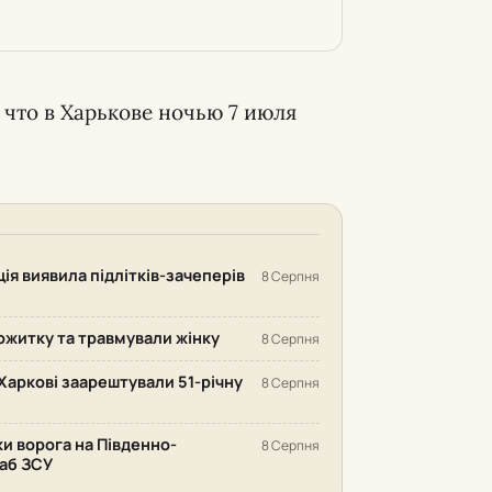
 что в Харькове ночью 7 июля
ія виявила підлітків-зачеперів
8 Серпня
ожитку та травмували жінку
8 Серпня
Харкові заарештували 51-річну
8 Серпня
ки ворога на Південно-
8 Серпня
аб ЗСУ