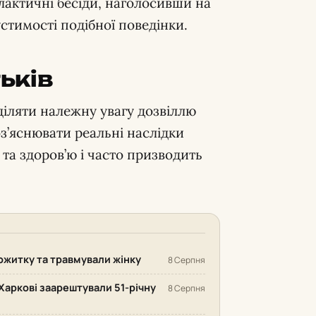
лактичні бесіди, наголосивши на
стимості подібної поведінки.
ьків
іляти належну увагу дозвіллю
оз’яснювати реальні наслідки
 та здоров’ю і часто призводить
ожитку та травмували жінку
8 Серпня
Харкові заарештували 51-річну
8 Серпня