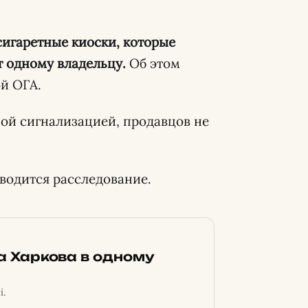
игаретные киоски, которые
 одному владельцу.
Об этом
ой ОГА.
ой сигнализацией, продавцов не
водится расследование.
ка Харкова в одному
і.