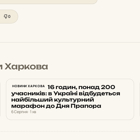
0
и Харкова
14 земель, 16 годин, понад 200
НОВИНИ ХАРКОВА
учасників: в Україні відбудеться
найбільший культурний
марафон до Дня Прапора
6 Серпня · 1 хв