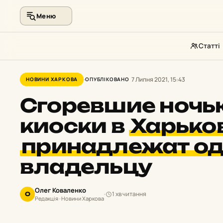
Меню
Статті
Перейти
до
7 Липня 2021, 15:43
НОВИНИ ХАРКОВА
ОПУБЛІКОВАНО
контенту
Сгоревшие ночь
киоски в
Харько
принадлежат о
владельцу
Олег Коваленко
1 хв читання
О
Редакція · Новини Харкова