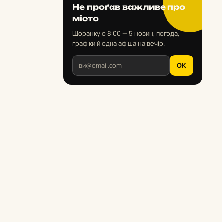
Не проґав важливе про
місто
Щоранку о 8:00 — 5 новин, погода,
графіки й одна афіша на вечір.
OK