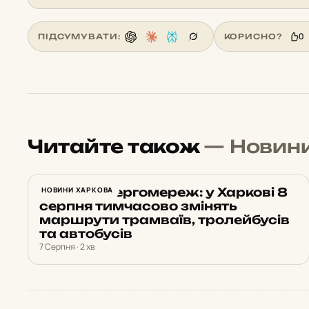
0
ПІДСУМУВАТИ:
КОРИСНО?
Читайте також
— Новин
Ремонт енергомереж: у Харкові 8
НОВИНИ ХАРКОВА
серпня тимчасово змінять
маршрути трамваїв, тролейбусів
та автобусів
7 Серпня · 2 хв