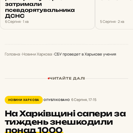
затримали
псевдорятувальника
ДСНС
6 Серпня · 1 хв
5 Серпня · 2 хв
Головна
›
Новини Харкова
›
СБУ проведет в Харькове учения
ЧИТАЙТЕ ДАЛІ
6 Серпня, 17:15
НОВИНИ ХАРКОВА
ОПУБЛІКОВАНО
На Харківщині сапери за
тиждень знешкодили
понад 1000