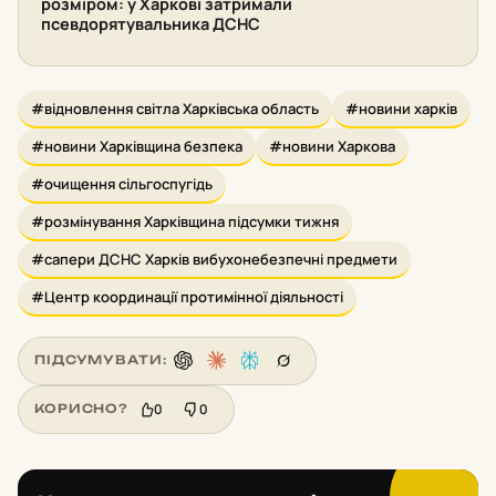
розміром: у Харкові затримали
псевдорятувальника ДСНС
#відновлення світла Харківська область
#новини харків
#новини Харківщина безпека
#новини Харкова
#очищення сільгоспугідь
#розмінування Харківщина підсумки тижня
#сапери ДСНС Харків вибухонебезпечні предмети
#Центр координації протимінної діяльності
ПІДСУМУВАТИ:
0
0
КОРИСНО?