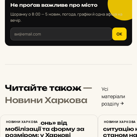
Не проґав важливе про місто
Щоранку о 8:00 — 5 новин, погода, графіки й одна афіша на
вечір.
OK
Читайте також
—
Усі
матеріали
Новини Харкова
розділу
Обіцяв «бронь» від
НОВИНИ ХАРКОВА
Синєгубов
НОВИНИ ХАРКОВА
мобілізації та форму за
ситуацію 
розміром: у Харкові
станом на