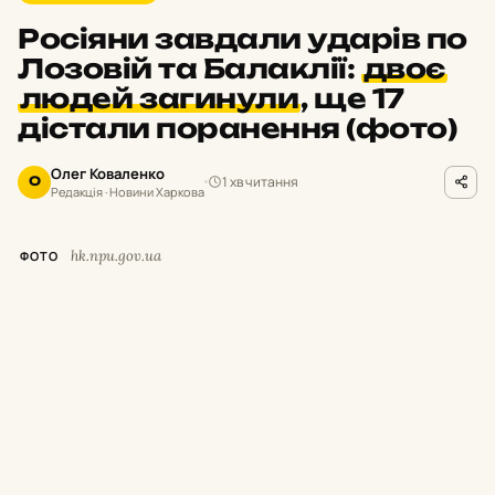
Росіяни завдали ударів по
Лозовій та Балаклії:
двоє
людей загинули
,
ще 17
дістали поранення (фото)
Олег Коваленко
1 хв читання
О
Редакція · Новини Харкова
hk.npu.gov.ua
ФОТО
В
ранці 6 серпня росіяни завдали ударів
по Лозівському та Ізюмському районах
Харківської області. Унаслідок атак загинули
двоє цивільних, ще 17 людей дістали
поранення різного ступеня тяжкості.