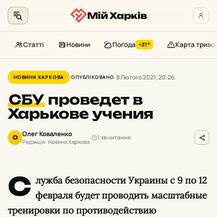
Мій Харків
Статті
Новини
Погода
Карта триво
+37°
Перейти
до
8 Лютого 2021, 20:26
НОВИНИ ХАРКОВА
ОПУБЛІКОВАНО
контенту
СБУ
проведет в
Харькове учения
Олег Коваленко
1 хв читання
О
Редакція · Новини Харкова
С
лужба безопасности Украины с 9 по 12
февраля будет проводить масштабные
тренировки по противодействию