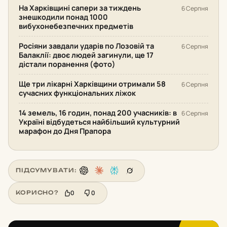
На Харківщині сапери за тиждень
6 Серпня
знешкодили понад 1000
вибухонебезпечних предметів
Росіяни завдали ударів по Лозовій та
6 Серпня
Балаклії: двоє людей загинули, ще 17
дістали поранення (фото)
Ще три лікарні Харківщини отримали 58
6 Серпня
сучасних функціональних ліжок
14 земель, 16 годин, понад 200 учасників: в
6 Серпня
Україні відбудеться найбільший культурний
марафон до Дня Прапора
ПІДСУМУВАТИ:
0
0
КОРИСНО?