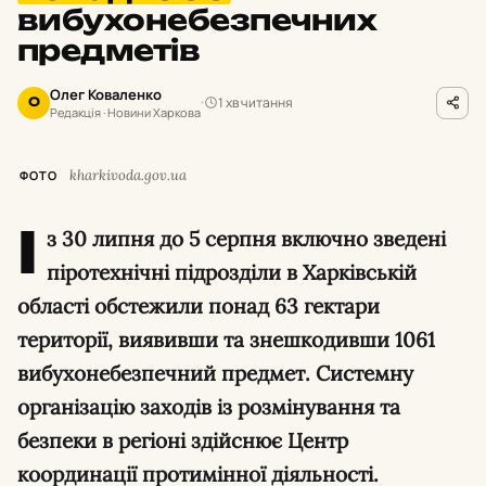
вибухонебезпечних
предметів
Олег Коваленко
1 хв читання
О
Редакція · Новини Харкова
kharkivoda.gov.ua
ФОТО
І
з 30 липня до 5 серпня включно зведені
піротехнічні підрозділи в Харківській
області обстежили понад 63 гектари
території, виявивши та знешкодивши 1061
вибухонебезпечний предмет. Системну
організацію заходів із розмінування та
безпеки в регіоні здійснює Центр
координації протимінної діяльності.