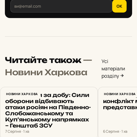
OK
Читайте також
—
Усі
матеріали
Новини Харкова
розділу
22 штурми за добу: Сили
НОВИНИ ХАРКОВА
У Харкові
НОВИНИ ХАРКОВА
оборони відбивають
конфлікт 
атаки росіян на Південно-
представ
Слобожанському та
Куп’янському напрямках
– Генштаб ЗСУ
7 Серпня · 1 хв
6 Серпня · 1 хв