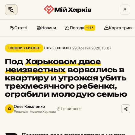
Мій Харків
Статті
Новини
Погода
Карта триво
+16°
Перейти
до
29 Жовтня 2020, 10:07
НОВИНИ ХАРКОВА
ОПУБЛІКОВАНО
контенту
Под
Харьковом двое
неизвестных
ворвались в
квартиру и угрожая убить
трехмесячного ребенка,
ограбили молодую семью
Олег Коваленко
1 хв читання
О
Редакція · Новини Харкова