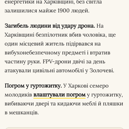
енергетики на Харківщині, без світла
залишилися майже 1900 людей.
Загибель людини від удару дрона.
На
Харківщині безпілотник вбив чоловіка, ще
один місцевий житель підірвався на
вибухонебезпечному предметі і втратив
частину руки. FPV-дрони двічі за день
атакували цивільні автомобілі у Золочеві.
Погром у гуртожитку.
У Харкові семеро
молодиків
влаштували погром
у гуртожитку,
вибиваючи двері та кидаючи меблі й пляшки
в мешканців.