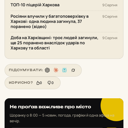
ТОП-10 піцерій Харкова
9 Серпня
Росіяни влучили у багатоповерхівку в
9 Серпня
Харкові: одна людина загинула, 37
поранено (відео)
Доба на Харківщині: троє людей загинули,
9 Серпня
ще 25 поранено внаслідок ударів по
Харкову та області
ПІДСУМУВАТИ:
0
0
КОРИСНО?
Не проґав важливе про місто
Щоранку о 8:00 — 5 новин, погода, графіки й одна афіша на
вечір.