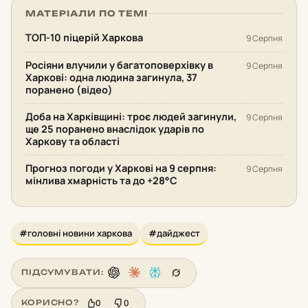
МАТЕРІАЛИ ПО ТЕМІ
ТОП-10 піцерій Харкова
9 Серпня
Росіяни влучили у багатоповерхівку в
9 Серпня
Харкові: одна людина загинула, 37
поранено (відео)
Доба на Харківщині: троє людей загинули,
9 Серпня
ще 25 поранено внаслідок ударів по
Харкову та області
Прогноз погоди у Харкові на 9 серпня:
9 Серпня
мінлива хмарність та до +28°С
#головні новини харкова
#дайджест
ПІДСУМУВАТИ:
0
0
КОРИСНО?