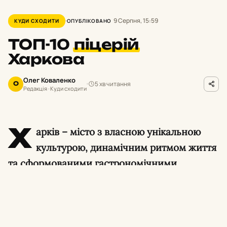
9 Серпня, 15:59
КУДИ СХОДИТИ
ОПУБЛІКОВАНО
ТОП-10
піцерій
Харкова
Олег Коваленко
5 хв читання
О
Редакція · Куди сходити
Х
арків – місто з власною унікальною
культурою, динамічним ритмом життя
та сформованими гастрономічними
традиціями. Попри будь-які виклики, міська
кулінарна сцена продовжує розвиватися,
пропонуючи мешканцям та гостям
вражаючий вибір закладів. І особливе місце