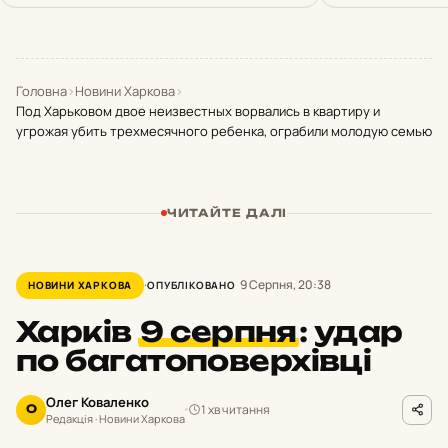
Головна
›
Новини Харкова
›
Под Харьковом двое неизвестных ворвались в квартиру и
угрожая убить трехмесячного ребенка, ограбили молодую семью
ЧИТАЙТЕ ДАЛІ
9 Серпня, 20:38
НОВИНИ ХАРКОВА
ОПУБЛІКОВАНО
Харків
9 серпня
:
удар
по багатоповерхівці
Олег Коваленко
1 хв читання
О
Редакція · Новини Харкова