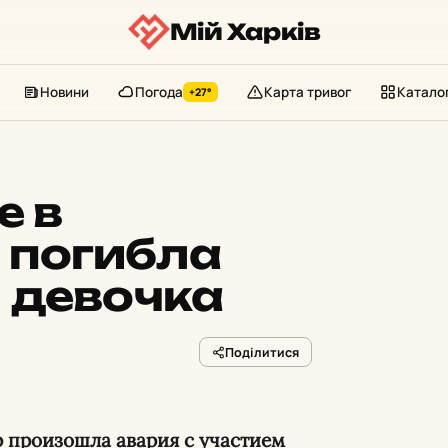
Мій Харків
Новини
Погода
Карта тривог
Катало
+27°
е в
погибла
 девочка
Поділитися
р произошла авария с участием