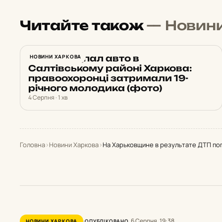
Читайте також
— Новин
Нічний підпал авто в
НОВИНИ ХАРКОВА
Салтівському районі Харкова:
правоохоронці затримали 19-
річного молодика (фото)
4 Серпня · 1 хв
Головна
›
Новини Харкова
›
На Харьковщине в результате ДТП по
6 Серпня, 19:38
НОВИНИ ХАРКОВА
ОПУБЛІКОВАНО