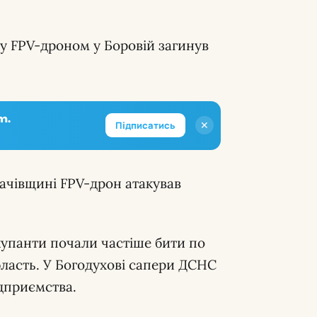
у FPV-дроном у Боровій загинув
m.
✕
Підписатись
ачівщині FPV-дрон атакував
упанти почали частіше бити по
бласть. У Богодухові сапери ДСНС
ідприємства.