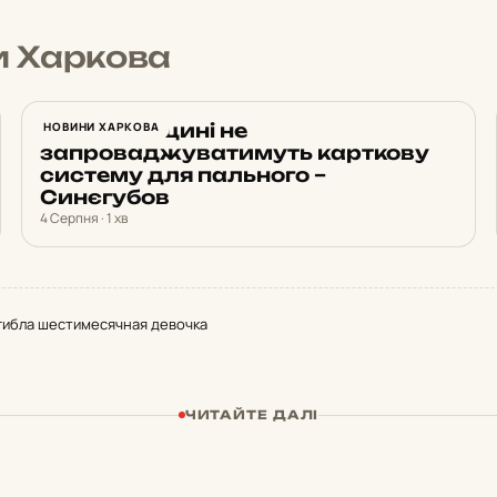
и Харкова
На Харківщині не
НОВИНИ ХАРКОВА
запроваджуватимуть карткову
систему для пального –
Синєгубов
4 Серпня · 1 хв
гибла шестимесячная девочка
ЧИТАЙТЕ ДАЛІ