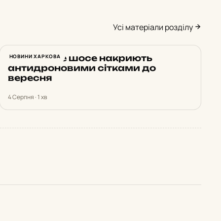
Усі матеріали розділу
Харківське шосе накриють
НОВИНИ ХАРКОВА
антидроновими сітками до
вересня
4 Серпня · 1 хв