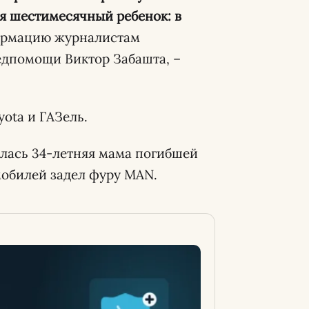
ся шестимесячный ребенок: в
рмацию журналистам
едпомощи Виктор Забашта, –
yota и ГАЗель.
илась 34-летняя мама погибшей
мобилей задел фуру MAN.