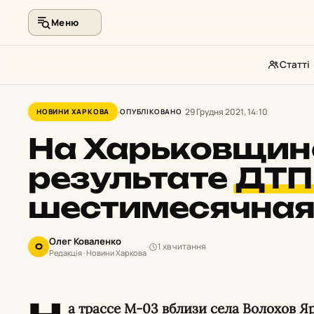
Меню
Статті
Перейти
до
29 Грудня 2021, 14:10
НОВИНИ ХАРКОВА
ОПУБЛІКОВАНО
контенту
На Харьковщин
результате
ДТП
шестимесячная
Олег Коваленко
1 хв читання
О
Редакція · Новини Харкова
а трассе М-03 вблизи села Волохов Я