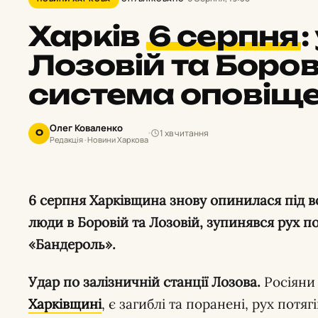
Харків
6 серпня
:
Лозовій та Боров
система оповіщ
Олег Коваленко
1 хв читання
О
Редакція · Новини Харкова
6 серпня Харківщина знову опинилася під ворожими ударами: загинули
люди в Боровій та Лозовій, зупинявся рух по
«Бандероль».
Удар по залізничній станції Лозова.
Росіяни
Харківщині
, є загиблі та поранені, рух потя