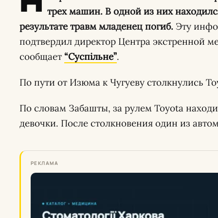
Н
трех машин. В одной из них находил
результате травм младенец погиб.
Эту инфо
подтвердил директор Центра экстренной м
сообщает
“Суспільне”
.
По пути от Изюма к Чугуеву столкнулись To
По словам Забашты, за рулем Toyota наход
девочки. После столкновения один из авто
РЕКЛАМА