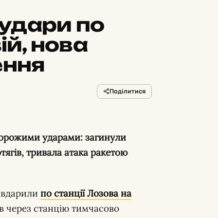
удари по
ій, нова
ення
Поділитися
тягів, тривала атака ракетою
 вдарили
по станції Лозова на
гів через станцію тимчасово