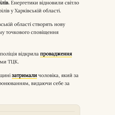
лів.
Енергетики відновили світло
лів у Харківській області.
ській області створять нову
му точкового сповіщення
 поліція відкрила
провадження
ами ТЦК.
вщині
затримали
чоловіка, який за
бронюванням, видаючи себе за