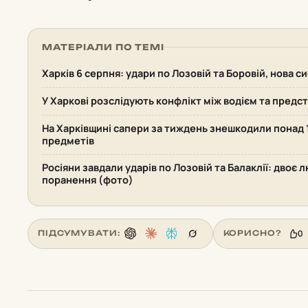
МАТЕРІАЛИ ПО ТЕМІ
Харків 6 серпня: удари по Лозовій та Боровій, нова 
У Харкові розслідують конфлікт між водієм та пред
На Харківщині сапери за тиждень знешкодили понад
предметів
Росіяни завдали ударів по Лозовій та Балаклії: двоє 
поранення (фото)
0
ПІДСУМУВАТИ:
КОРИСНО?