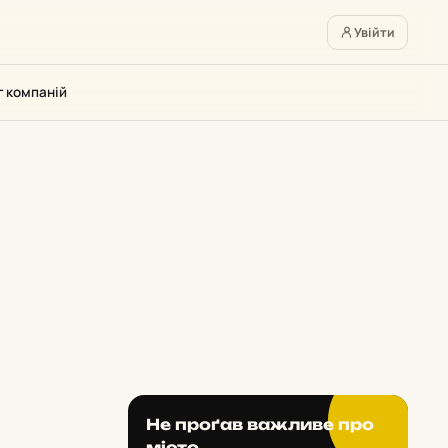
Увійти
г компаній
Не проґав важливе про
місто