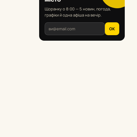
Щоранку о 8:00 — 5 новин, погода,
графіки й одна афіша на вечір.
OK