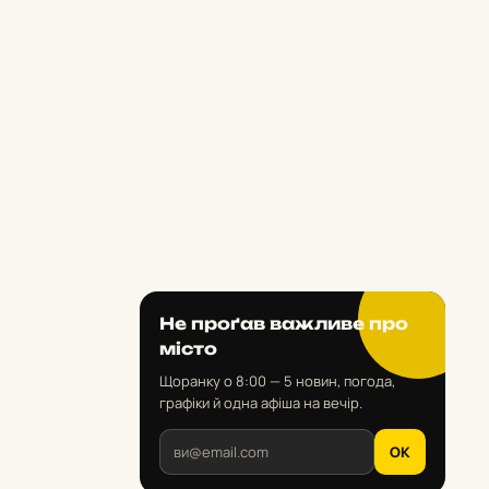
Не проґав важливе про
місто
Щоранку о 8:00 — 5 новин, погода,
графіки й одна афіша на вечір.
OK