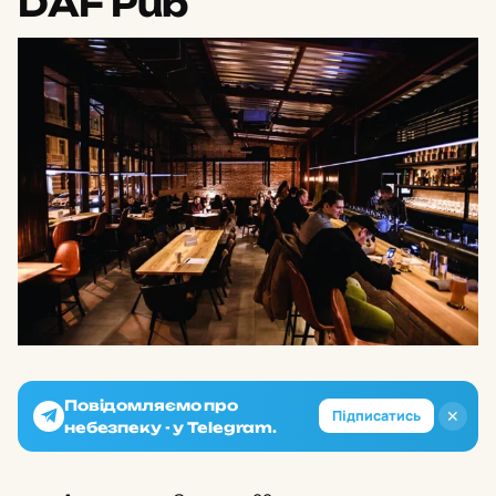
DAF Pub
Повідомляємо про
✕
Підписатись
небезпеку - у Telegram.