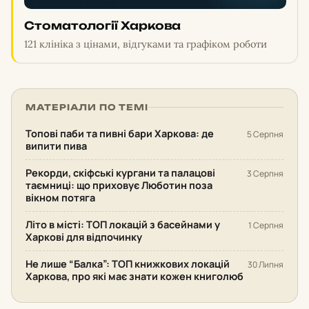
Стоматології Харкова
121 клініка з цінами, відгуками та графіком роботи
МАТЕРІАЛИ ПО ТЕМІ
Топові паби та пивні бари Харкова: де
5 Серпня
випити пива
Рекорди, скіфські кургани та палацові
3 Серпня
таємниці: що приховує Люботин поза
вікном потяга
Літо в місті: ТОП локацій з басейнами у
1 Серпня
Харкові для відпочинку
Не лише “Балка”: ТОП книжкових локацій
30 Липня
Харкова, про які має знати кожен книголюб