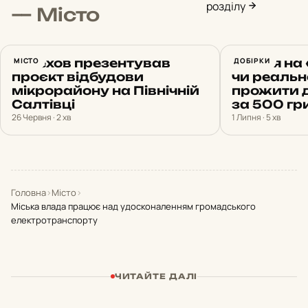
розділу
— Місто
Терехов презентував
МІСТО
Життя на 
ДОБІРКИ
проєкт відбудови
чи реальн
мікрорайону на Північній
прожити д
Салтівці
за 500 гр
26 Червня · 2 хв
1 Липня · 5 хв
Головна
›
Місто
›
Міська влада працює над удосконаленням громадського
електротранспорту
ЧИТАЙТЕ ДАЛІ