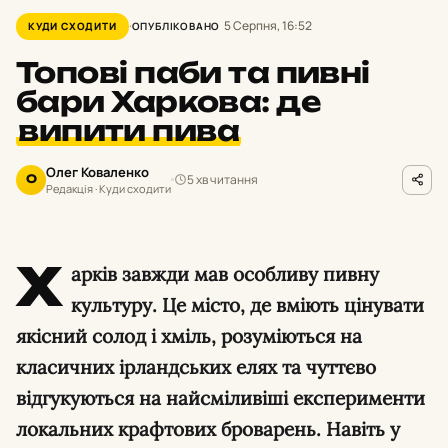
5 Серпня, 16:52
КУДИ СХОДИТИ
ОПУБЛІКОВАНО
Топові паби та пивні
бари Харкова: де
випити пива
Олег Коваленко
5 хв читання
О
Редакція · Куди сходити
Х
арків завжди мав особливу пивну
культуру. Це місто, де вміють цінувати
якісний солод і хміль, розуміються на
класичних ірландських елях та чуттєво
відгукуються на найсміливіші експерименти
локальних крафтових броварень. Навіть у