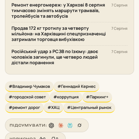
Ремонт енергомереж: у Харкові 8 серпня
7 Серпня
тимчасово змінять маршрути трамваїв,
тролейбусів та автобусів
Продав 172 кг тротилу за четверту
7 Серпня
мільйона: на Харківщині спецпризначенці
затримали торговця вибухівкою
Російський удар з РСЗВ по Ізюму: двоє
7 Серпня
чоловіків загинули, ще четверо людей
дістали поранення
#Владимир Чумаков
#Геннадий Кернес
#городской совет
#коррупция
#Паркинг+
#ремонт дорог
#ХАЦ
#Центральный рынок
ПІДСУМУВАТИ:
0
0
КОРИСНО?