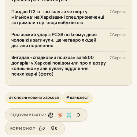
Продав 172 кг тротилу за четверту
7 Серпня
мільйона: на Харківщині спецпризначенці
затримали торговця вибухівкою
Російський удар з РСЗВ по Ізюму: двоє
7 Серпня
чоловіків загинули, ще четверо людей
дістали поранення
Вигадав «спадковий психоз» за 6500
7 Серпня
доларів: у Харкові повідомили про підозру
колишньому завідувачу відділення
психлікарні (фото)
#головні новини харкова
#дайджест
ПІДСУМУВАТИ:
0
0
КОРИСНО?