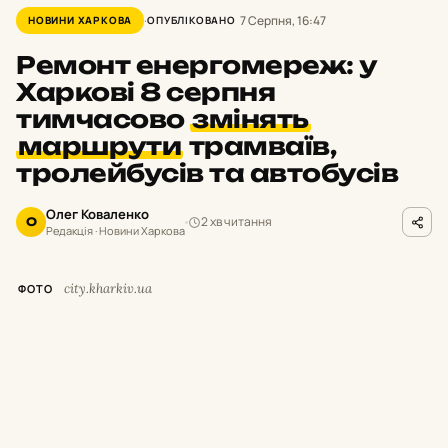
7 Серпня, 16:47
НОВИНИ ХАРКОВА
ОПУБЛІКОВАНО
Ремонт енергомереж: у
Харкові 8 серпня
тимчасово
змінять
маршрути
трамваїв,
тролейбусів та автобусів
Олег Коваленко
2 хв читання
О
Редакція · Новини Харкова
city.kharkiv.ua
ФОТО
У
суботу,
8 серпня,
з 9:
00 до 19:
00 у
Харкові тимчасово припинять рух
низки трамваїв і тролейбусів.