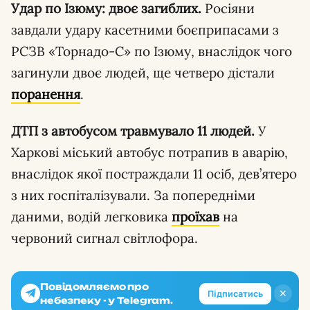
Удар по Ізюму: двоє загиблих.
Росіяни
завдали удару касетними боєприпасами з
РСЗВ «Торнадо-С» по Ізюму, внаслідок чого
загинули двоє людей, ще четверо дістали
поранення
.
ДТП з автобусом травмувало 11 людей.
У
Харкові міський автобус потрапив в аварію,
внаслідок якої постраждали 11 осіб, дев’ятеро
з них госпіталізували. За попередніми
даними, водій легковика
проїхав
на
червоний сигнал світлофора.
Повідомляємо про
✕
Підписатись
небезпеку - у Telegram.