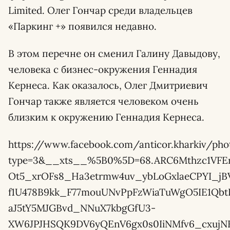
Limited. Олег Гончар среди владельцев
«Паркинг +» появился недавно.
В этом перечне он сменил Галину Давыдову,
человека с бизнес-окружения Геннадия
Кернеса. Как оказалось, Олег Дмитриевич
Гончар также является человеком очень
близким к окружению Геннадия Кернеса.
https://www.facebook.com/anticor.kharkiv/pho
type=3&__xts__%5B0%5D=68.ARC6Mthzc1VFEr
Ot5_xrOFs8_Ha3etrmw4uv_ybLoGxlaeCPYI_jB
f1U478B9kk_F77mouUNvPpFzWiaTuWgO5IE1Qbt
aJ5tY5MJGBvd_NNuX7kbgGfU3-
XW6JPJHSQK9DV6yQEnV6gx0s0IiNMfv6_cxuj