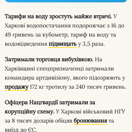
Тарифи на воду зростуть майже втричі.
У
Харкові водопостачання подорожчає з 16 до
49 гривень за кубометр, тариф на воду та
водовідведення
підвищать
у 3,5 раза.
Затримали торговця вибухівкою.
На
Харківщині спецпризначенці затримали
командира артдивізіону, якого підозрюють у
продажу
172 кг тротилу за 240 тисяч гривень.
Офіцера Нацгвардії затримали за
корупційну схему.
У Харкові військовий НГУ
за 8 тисяч доларів обіцяв
бронювання
та
виїзд до ЄС.