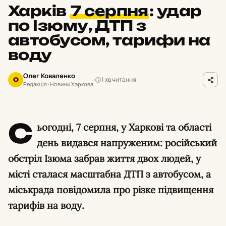
Харків
7 серпня
:
удар
по Ізюму, ДТП з
автобусом, тарифи на
воду
Олег Коваленко
1 хв читання
О
Редакція · Новини Харкова
С
ьогодні, 7 серпня, у Харкові та області
день видався напруженим: російський
обстріл Ізюма забрав життя двох людей, у
місті сталася масштабна ДТП з автобусом, а
міськрада повідомила про різке підвищення
тарифів на воду.