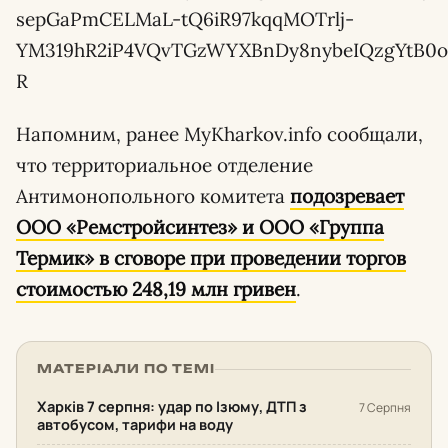
sepGaPmCELMaL-tQ6iR97kqqMOTrlj-
YM319hR2iP4VQvTGzWYXBnDy8nybeIQzgYtB0
R
Напомним, ранее MyKharkov.info сообщали,
что территориальное отделение
Антимонопольного комитета
подозревает
ООО «Ремстройсинтез» и ООО «Группа
Термик» в сговоре при проведении торгов
стоимостью 248,19 млн гривен
.
МАТЕРІАЛИ ПО ТЕМІ
Харків 7 серпня: удар по Ізюму, ДТП з
7 Серпня
автобусом, тарифи на воду