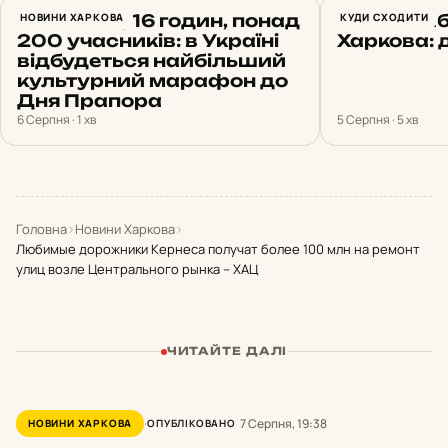
14 земель, 16 годин, понад
НОВИНИ ХАРКОВА
Топові паб
КУДИ СХОДИТИ
200 учасників: в Україні
Харкова: 
відбудеться найбільший
культурний марафон до
Дня Прапора
6 Серпня · 1 хв
5 Серпня · 5 хв
Головна
›
Новини Харкова
›
Любимые дорожники Кернеса получат более 100 млн на ремонт
улиц возле Центрального рынка – ХАЦ
ЧИТАЙТЕ ДАЛІ
7 Серпня, 19:38
НОВИНИ ХАРКОВА
ОПУБЛІКОВАНО