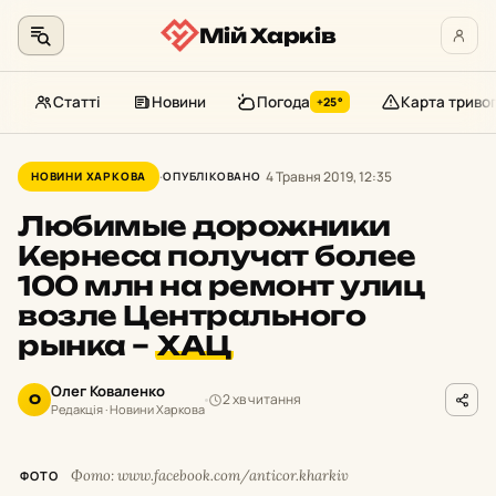
Мій Харків
Статті
Новини
Погода
Карта триво
+25°
Перейти
до
4 Травня 2019, 12:35
НОВИНИ ХАРКОВА
ОПУБЛІКОВАНО
контенту
Любимые дорожники
Кернеса получат более
100 млн на ремонт улиц
возле Центрального
рынка –
ХАЦ
Олег Коваленко
2 хв читання
О
Редакція · Новини Харкова
Фото: www.facebook.com/anticor.kharkiv
ФОТО