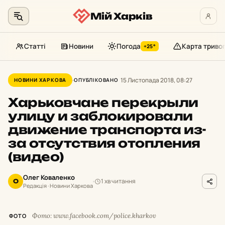
Мій Харків
Статті
Новини
Погода
Карта триво
+25°
Перейти
до
15 Листопада 2018, 08:27
НОВИНИ ХАРКОВА
ОПУБЛІКОВАНО
контенту
Харьковчане перекрыли
улицу и заблокировали
движение транспорта из-
за отсутствия отопления
(видео)
Олег Коваленко
1 хв читання
О
Редакція · Новини Харкова
Фото: www.facebook.com/police.kharkov
ФОТО