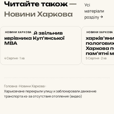
Читайте також
—
Усі
матеріали
Новини Харкова
розділу
Зеленський звільнив
НОВИНИ ХАРКОВА
«Новона
НОВИНИ ХАРКОВА
керівника Куп’янської
харків’ян
МВА
пологових
Харкова п
пам’ятні 
4 Серпня · 1 хв
5 Серпня · 2 хв
Головна
›
Новини Харкова
›
Харьковчане перекрыли улицу и заблокировали движение
транспорта из-за отсутствия отопления (видео)