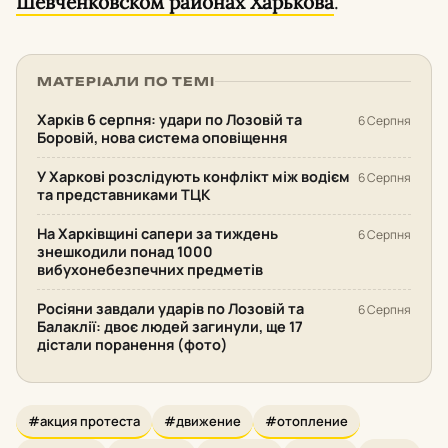
Шевченковском районах Харькова
.
МАТЕРІАЛИ ПО ТЕМІ
Харків 6 серпня: удари по Лозовій та
6 Серпня
Боровій, нова система оповіщення
У Харкові розслідують конфлікт між водієм
6 Серпня
та представниками ТЦК
На Харківщині сапери за тиждень
6 Серпня
знешкодили понад 1000
вибухонебезпечних предметів
Росіяни завдали ударів по Лозовій та
6 Серпня
Балаклії: двоє людей загинули, ще 17
дістали поранення (фото)
#акция протеста
#движение
#отопление