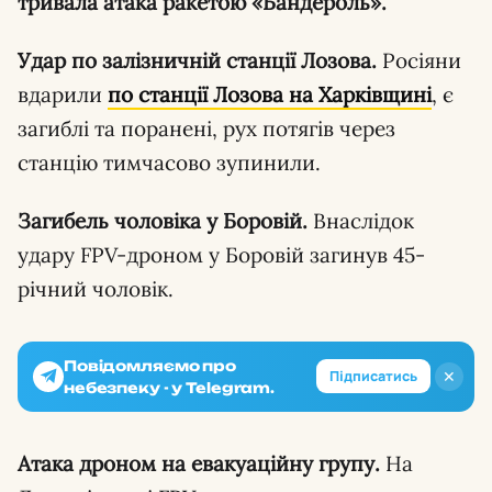
тривала атака ракетою «Бандероль».
Удар по залізничній станції Лозова.
Росіяни
вдарили
по станції Лозова на Харківщині
, є
загиблі та поранені, рух потягів через
станцію тимчасово зупинили.
Загибель чоловіка у Боровій.
Внаслідок
удару FPV-дроном у Боровій загинув 45-
річний чоловік.
Повідомляємо про
✕
Підписатись
небезпеку - у Telegram.
Атака дроном на евакуаційну групу.
На