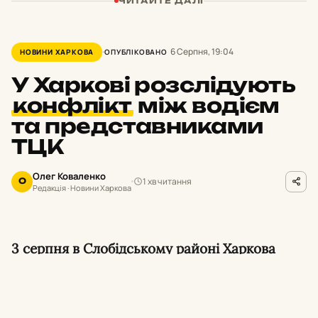
ЧИТАЙТЕ ДАЛІ
6 Серпня, 19:04
НОВИНИ ХАРКОВА
ОПУБЛІКОВАНО
У Харкові розслідують
конфлікт
між водієм
та представниками
ТЦК
Олег Коваленко
1 хв читання
О
Редакція · Новини Харкова
3 серпня в Слобідському районі Харкова
сталася сутичка між водієм та
військовослужбовцями, які проводили
перевірку документів. Військовослужбовці