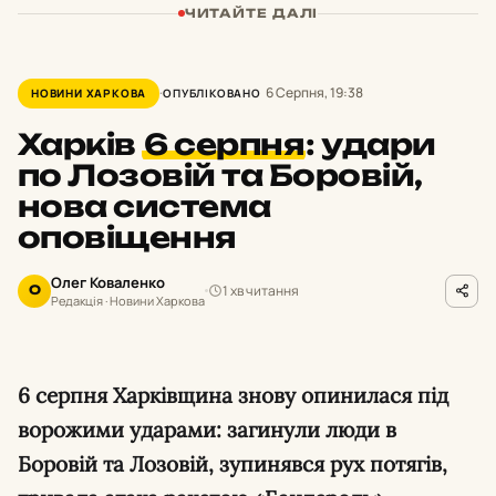
ЧИТАЙТЕ ДАЛІ
6 Серпня, 19:38
НОВИНИ ХАРКОВА
ОПУБЛІКОВАНО
Харків
6 серпня
:
удари
по Лозовій та Боровій,
нова система
оповіщення
Олег Коваленко
1 хв читання
О
Редакція · Новини Харкова
6 серпня Харківщина знову опинилася під
ворожими ударами: загинули люди в
Боровій та Лозовій, зупинявся рух потягів,