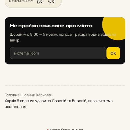
0
0
КОРИСНО?
Не проґав важливе про місто
Щоранку о 8:00 — 5 новин, погода, графіки й одна афіша на
вечір.
OK
Головна
›
Новини Харкова
›
Харків 6 серпня: удари по Лозовій та Боровій, нова система
оповіщення