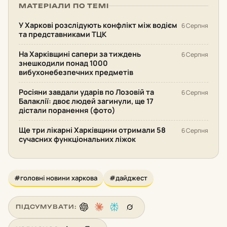
МАТЕРІАЛИ ПО ТЕМІ
У Харкові розслідують конфлікт між водієм
6 Серпня
та представниками ТЦК
На Харківщині сапери за тиждень
6 Серпня
знешкодили понад 1000
вибухонебезпечних предметів
Росіяни завдали ударів по Лозовій та
6 Серпня
Балаклії: двоє людей загинули, ще 17
дістали поранення (фото)
Ще три лікарні Харківщини отримали 58
6 Серпня
сучасних функціональних ліжок
#головні новини харкова
#дайджест
ПІДСУМУВАТИ: