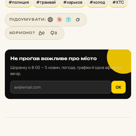
#полиция
#трамвай
#харьков
#холод
#ХТС
ПІДСУМУВАТИ:
0
0
КОРИСНО?
Не проґав важливе про місто
Щоранку о 8:00 — 5 новин, погода, графіки й одна афіша на
вечір.
OK