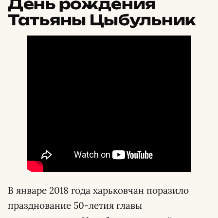
День рождения
Татьяны Цыбульник
В январе 2018 года харьковчан поразило
празднование 50-летия главы