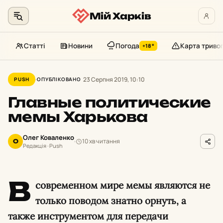
Мій Харків
Статті
Новини
Погода
Карта триво
+18°
Перейти
до
23 Серпня 2019, 10:10
PUSH
ОПУБЛІКОВАНО
контенту
Главные политические
мемы Харькова
Олег Коваленко
10 хв читання
О
Редакція · Push
В
современном мире мемы являются не
только поводом знатно орнуть, а
также инструментом для передачи