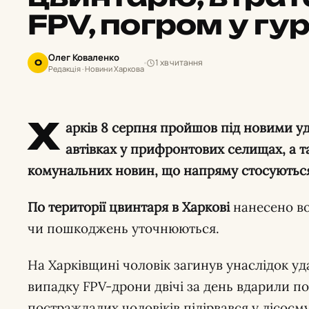
FPV, погром у г
Олег Коваленко
1 хв читання
О
Редакція · Новини Харкова
Х
арків 8 серпня пройшов під новими уд
автівках у прифронтових селищах, а т
комунальних новин, що напряму стосуютьс
По території цвинтаря в Харкові
нанесено во
чи пошкоджень уточнюються.
На Харківщині чоловік загинув унаслідок уд
випадку FPV-дрони двічі за день вдарили по 
постраждалих чоловіків підірвався у лісосму