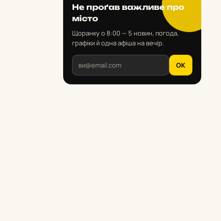
Не проґав важливе про
місто
Щоранку о 8:00 — 5 новин, погода,
графіки й одна афіша на вечір.
OK