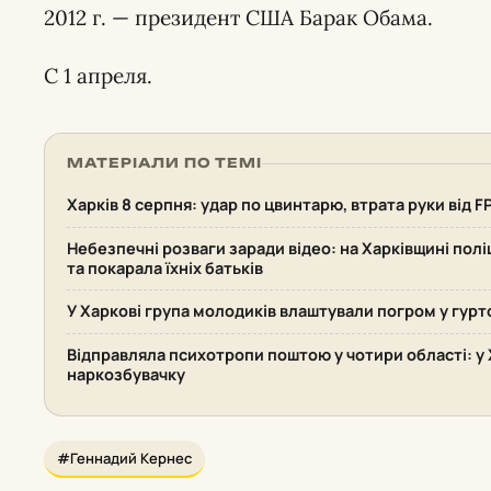
2012 г. — президент США Барак Обама.
С 1 апреля.
МАТЕРІАЛИ ПО ТЕМІ
Харків 8 серпня: удар по цвинтарю, втрата руки від F
Небезпечні розваги заради відео: на Харківщині поліц
та покарала їхніх батьків
У Харкові група молодиків влаштували погром у гурт
Відправляла психотропи поштою у чотири області: у 
наркозбувачку
#Геннадий Кернес