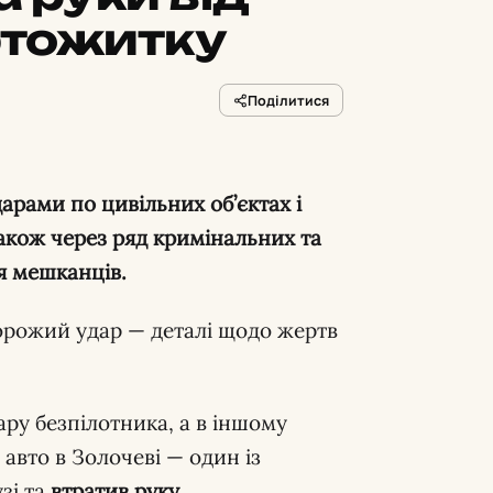
уртожитку
Поділитися
арами по цивільних об’єктах і
акож через ряд кримінальних та
я мешканців.
рожий удар — деталі щодо жертв
ару безпілотника, а в іншому
авто в Золочеві — один із
зі та
втратив руку
.