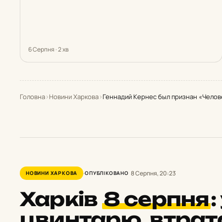
6 Серпня · 2 хв
Головна
›
Новини Харкова
›
Геннадий Кернес был признан «Челов
8 Серпня, 20:23
НОВИНИ ХАРКОВА
ОПУБЛІКОВАНО
Харків
8 серпня
:
цвинтарю, втрата