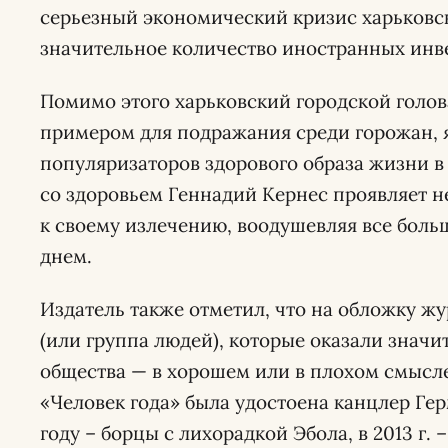
серьезный экономический кризис харьковс
значительное количество иностранных инв
Помимо этого харьковский городской голо
примером для подражания среди горожан, 
популяризаторов здорового образа жизни в
со здоровьем Геннадий Кернес проявляет не
к своему излечению, воодушевляя все боль
днем.
Издатель также отметил, что на обложку ж
(или группа людей), которые оказали знач
общества — в хорошем или в плохом смысле
«Человек года» была удостоена канцлер Гер
году – борцы с лихорадкой Эбола, в 2013 г. 