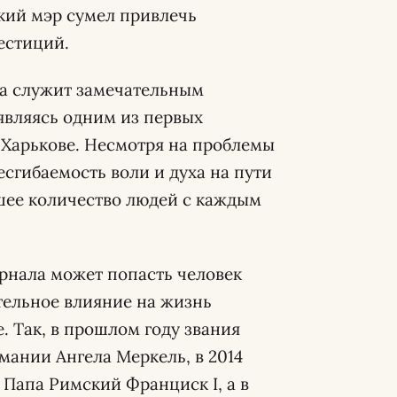
кий мэр сумел привлечь
естиций.
ва служит замечательным
являясь одним из первых
 Харькове. Несмотря на проблемы
сгибаемость воли и духа на пути
шее количество людей с каждым
урнала может попасть человек
ительное влияние на жизнь
. Так, в прошлом году звания
мании Ангела Меркель, в 2014
– Папа Римский Франциск I, а в