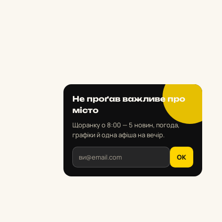
Не проґав важливе про
місто
Щоранку о 8:00 — 5 новин, погода,
графіки й одна афіша на вечір.
OK