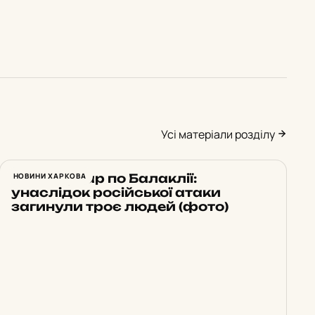
Усі матеріали розділу
Нічний удар по Балаклії:
НОВИНИ ХАРКОВА
унаслідок російської атаки
загинули троє людей (фото)