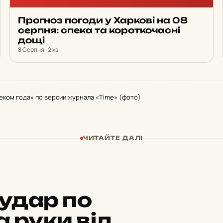
Прогноз погоди у Харкові на 08
серпня: спека та короткочасні
дощі
8 Серпня · 2 хв
еком года» по версии журнала «Time» (фото)
ЧИТАЙТЕ ДАЛІ
удар по
 руки від