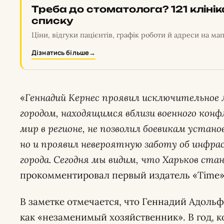
Треба до стоматолога? 121 кліні
списку
Ціни, відгуки пацієнтів, графік роботи й адреси на мап
Дізнатись більше
→
«
Геннадий Кернес проявил исключительное 
городом, находящимся вблизи военного конф
мир в регионе, не позволил боевикам устано
но и проявил невероятную заботу об инфра
города. Сегодня мы видим, что Харьков ста
прокомментировал первый издатель «Time»
В заметке отмечается, что Геннадий Адоль
как «незаменимый хозяйственник». В год, к