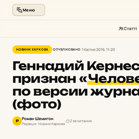
Меню
Статті
Перейти
до
1 Квітня 2016, 11:20
НОВИНИ ХАРКОВА
ОПУБЛІКОВАНО
контенту
Геннадий Керне
признан
«
Челов
по версии журна
(фото)
Роман Шемигон
2 хв читання
Р
Редакція · Новини Харкова