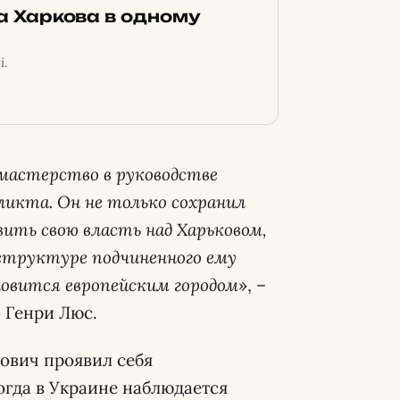
ка Харкова в одному
і.
мастерство в руководстве
ликта. Он не только сохранил
вить свою власть над Харьковом,
структуре подчиненного ему
новится европейским городом
», –
 Генри Люс.
фович проявил себя
огда в Украине наблюдается