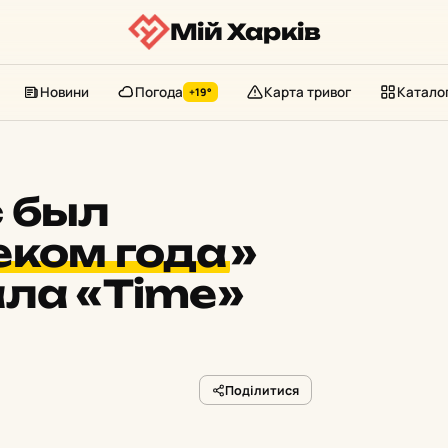
Мій Харків
Новини
Погода
Карта тривог
Катало
+19°
с был
еком года
»
ла «Time»
Поділитися