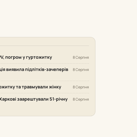
PV, погром у гуртожитку
8 Серпня
ія виявила підлітків-зачеперів
8 Серпня
ожитку та травмували жінку
8 Серпня
Харкові заарештували 51-річну
8 Серпня