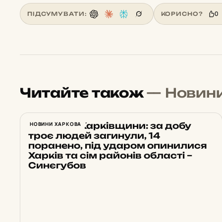
0
ПІДСУМУВАТИ:
КОРИСНО?
Читайте також
— Новин
Обстріли Харківщини: за добу
НОВИНИ ХАРКОВА
троє людей загинули, 14
поранено, під ударом опинилися
Харків та сім районів області –
Синєгубов