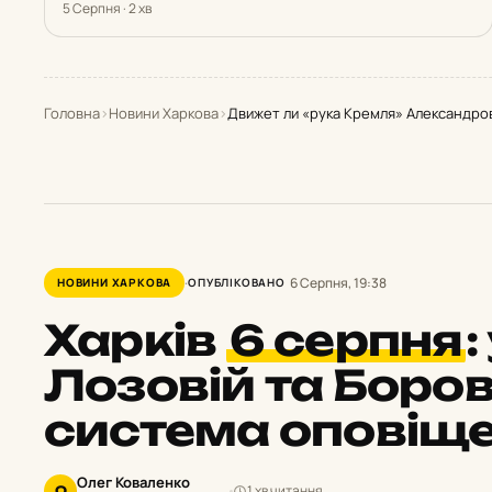
5 Серпня · 2 хв
Головна
›
Новини Харкова
›
Движет ли «рука Кремля» Александро
6 Серпня, 19:38
НОВИНИ ХАРКОВА
ОПУБЛІКОВАНО
Харків
6 серпня
:
Лозовій та Боров
система оповіщ
Олег Коваленко
1 хв читання
О