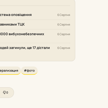
система оповіщення
6 Серпня
ставниками ТЦК
6 Серпня
 1000 вибухонебезпечних
6 Серпня
людей загинули, ще 17 дістали
6 Серпня
ерализация
#фото
0