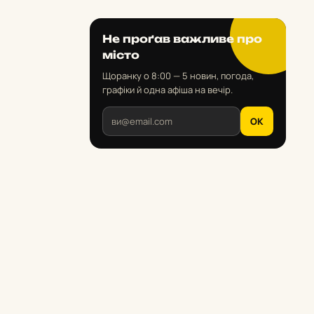
Не проґав важливе про
місто
Щоранку о 8:00 — 5 новин, погода,
графіки й одна афіша на вечір.
OK