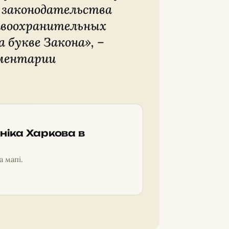
о законодательства
авоохранительных
а букве Закона
», –
мментарии
ніка Харкова в
а мапі.