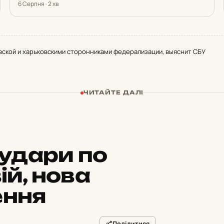
6 Серпня · 2 хв
вской и харьковскими сторонниками федерализации, выяснит СБУ
ЧИТАЙТЕ ДАЛІ
удари по
ій, нова
ення
Поділитися