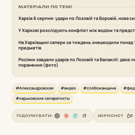
МАТЕРІАЛИ ПО ТЕМІ
Харків 6 серпня: удари по Лозовій та Боровій, нова 
У Харкові розслідують конфлікт між водієм та пред
На Харківщині сапери за тиждень знешкодили понад
предметів
Росіяни завдали ударів по Лозовій та Балаклії: двоє 
поранення (фото)
#Александровская
#видео
#слобожанщина
#фед
#харьковские сепаратисты
0
ПІДСУМУВАТИ:
КОРИСНО?