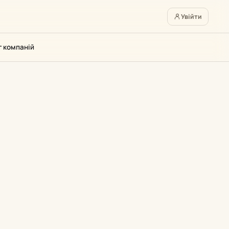
Увійти
г компаній