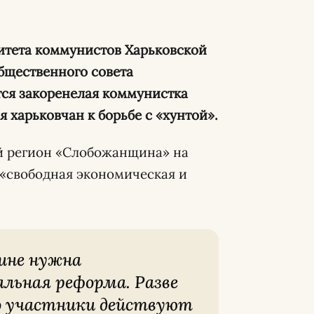
митета коммунистов Харьковской
бщественного совета
ется закоренелая коммунистка
 харьковчан к борьбе с «хунтой».
ый регион «Слобожанщина» на
 «свободная экономическая и
ьная реформа. Разве
го участники действуют