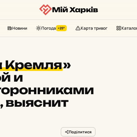
Мій Харків
Новини
Погода
Карта тривог
Катало
+25°
а Кремля
»
й и
торонниками
 выяснит
Поділитися