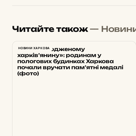
Читайте також
— Новин
«Новонародженому
НОВИНИ ХАРКОВА
харків’янину»: родинам у
пологових будинках Харкова
почали вручати пам’ятні медалі
(фото)