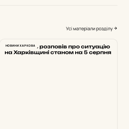
Усі матеріали розділу
Синєгубов розповів про ситуацію
НОВИНИ ХАРКОВА
на Харківщині станом на 5 серпня