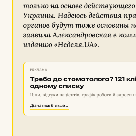
только на основе действующег
Украины. Надеюсь действия пр
органов будут тоже основаны н
заявила Александровская в ко
изданию «Неделя.UA».
РЕКЛАМА
Треба до стоматолога? 121 клі
одному списку
Ціни, відгуки пацієнтів, графік роботи й адреси н
Дізнатись більше
→