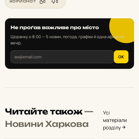
0
0
КОРИСНО?
Не проґав важливе про місто
Щоранку о 8:00 — 5 новин, погода, графіки й одна афіша на
вечір.
OK
Читайте також
—
Усі
матеріали
Новини Харкова
розділу