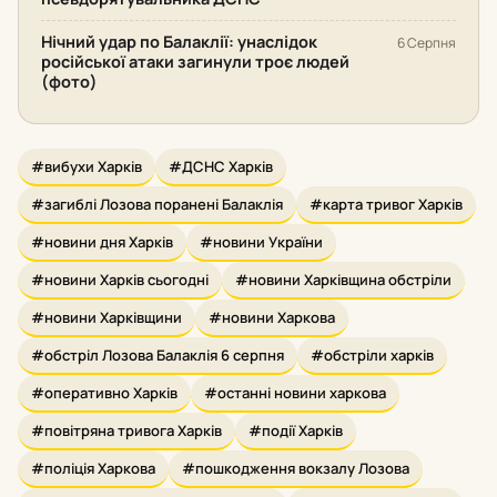
Нічний удар по Балаклії: унаслідок
6 Серпня
російської атаки загинули троє людей
(фото)
#вибухи Харків
#ДСНС Харків
#загиблі Лозова поранені Балаклія
#карта тривог Харків
#новини дня Харків
#новини України
#новини Харків сьогодні
#новини Харківщина обстріли
#новини Харківщини
#новини Харкова
#обстріл Лозова Балаклія 6 серпня
#обстріли харків
#оперативно Харків
#останні новини харкова
#повітряна тривога Харків
#події Харків
#поліція Харкова
#пошкодження вокзалу Лозова