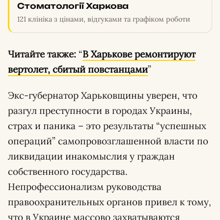
Стоматології Харкова
121 клініка з цінами, відгуками та графіком роботи
Читайте также:
“
В Харькове ремонтируют
вертолет, сбитый повстанцами
”
Экс-губернатор Харьковщины уверен, что
разгул преступности в городах Украины,
страх и паника – это результаты “успешных
операций” самопровозглашенной власти по
ликвидации инакомыслия у граждан
собственного государства.
Непрофессионализм руководства
правоохранительных органов привел к тому,
что в Украине массово захватываются