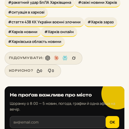
#ракетний удар БпЛА Харківщина
#свіжі новини Харків
#ситуація в харкові
#стаття 438 КК України воєнні злочини
#Харків зараз
#Харків новини
#Харків онлайн
#Харківська область новини
ПІДСУМУВАТИ:
0
0
КОРИСНО?
Не проґав важливе про місто
Щоранку о 8:00 — 5 новин, погода, графіки й одна афіша на
вечір.
OK