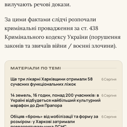
вилучають речові докази.
За цими фактами слідчі розпочали
кримінальні провадження за ст. 438
Кримінального кодексу України (порушення
законів та звичаїв війни / воєнні злочини).
МАТЕРІАЛИ ПО ТЕМІ
Ще три лікарні Харківщини отримали 58
6 Серпня
сучасних функціональних ліжок
14 земель, 16 годин, понад 200 учасників: в
6 Серпня
Україні відбудеться найбільший культурний
марафон до Дня Прапора
Обіцяв «бронь» від мобілізації та форму за
6 Серпня
розміром: у Харкові затримали
псевдорятувальника ДСНС