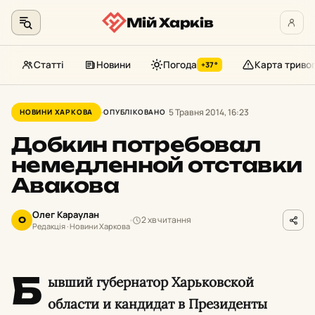
Мій Харків
Статті
Новини
Погода
Карта триво
+37°
Перейти
до
5 Травня 2014, 16:23
НОВИНИ ХАРКОВА
ОПУБЛІКОВАНО
контенту
Добкин потребовал
немедленной отставки
Авакова
Олег Караулан
2 хв читання
О
Редакція · Новини Харкова
Б
ывший губернатор Харьковской
области и кандидат в Президенты