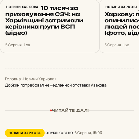
Вимагав $10 тисяч за
НОВИНИ ХАРКОВА
Ракетний 
НОВИНИ ХАРКОВА
приховування СЗЧ: на
Харкову: 
Харківщині затримали
опинилися
керівника групи ВСП
людей по
(відео)
(фото, від
5 Серпня · 1 хв
5 Серпня · 1 хв
Головна
›
Новини Харкова
›
Добкин потребовал немедленной отставки Авакова
ЧИТАЙТЕ ДАЛІ
6 Серпня, 15:03
НОВИНИ ХАРКОВА
ОПУБЛІКОВАНО