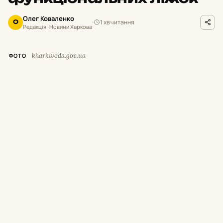
Олег Коваленко
1 хв читання
О
Редакція · Новини Харкова
kharkivoda.gov.ua
ФОТО
У
межах програми підтримки медичних
закладів нове обладнання надійшло до
Харківського обласного центру онкології,
Зміївської центральної районної лікарні та
Кегичівської лікарні.
Про це повідомив начальник Харківської
обласної військової адміністрації Олег
Синєгубов.