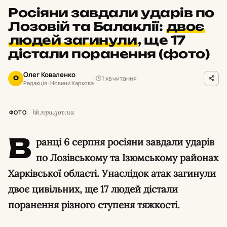
Росіяни завдали ударів по
Лозовій та Балаклії:
двоє
людей загинули
,
ще 17
дістали поранення (фото)
Олег Коваленко
1 хв читання
О
Редакція · Новини Харкова
hk.npu.gov.ua
ФОТО
В
ранці 6 серпня росіяни завдали ударів
по Лозівському та Ізюмському районах
Харківської області. Унаслідок атак загинули
двоє цивільних, ще 17 людей дістали
поранення різного ступеня тяжкості.