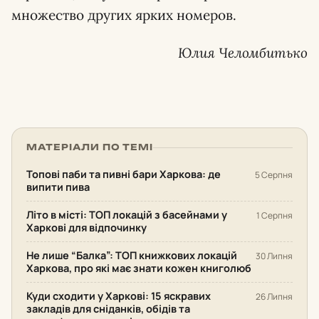
множество других ярких номеров.
Юлия Челомбитько
МАТЕРІАЛИ ПО ТЕМІ
Топові паби та пивні бари Харкова: де
5 Серпня
випити пива
Літо в місті: ТОП локацій з басейнами у
1 Серпня
Харкові для відпочинку
Не лише “Балка”: ТОП книжкових локацій
30 Липня
Харкова, про які має знати кожен книголюб
Куди сходити у Харкові: 15 яскравих
26 Липня
закладів для сніданків, обідів та