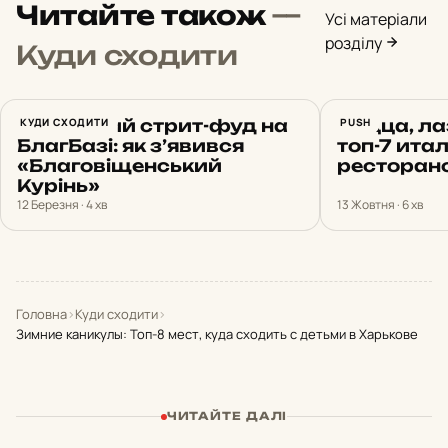
Читайте також
—
Усі матеріали
розділу
Куди сходити
Козацький стрит-фуд на
КУДИ СХОДИТИ
Пицца, ла
PUSH
БлагБазі: як з’явився
топ-7 ита
«Благовіщенський
ресторан
Курінь»
12 Березня · 4 хв
13 Жовтня · 6 хв
Головна
›
Куди сходити
›
Зимние каникулы: Топ-8 мест, куда сходить с детьми в Харькове
ЧИТАЙТЕ ДАЛІ