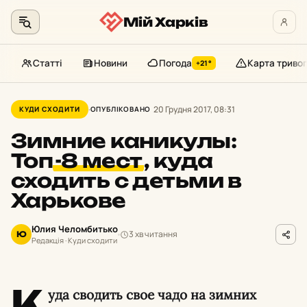
Мій Харків
Статті
Новини
Погода
Карта тривог
+21°
Перейти
до
20 Грудня 2017, 08:31
КУДИ СХОДИТИ
ОПУБЛІКОВАНО
контенту
Зимние каникулы:
Топ
-8 мест
,
куда
сходить с детьми в
Харькове
Юлия Челомбитько
3 хв читання
Ю
Редакція · Куди сходити
К
уда сводить свое чадо на зимних