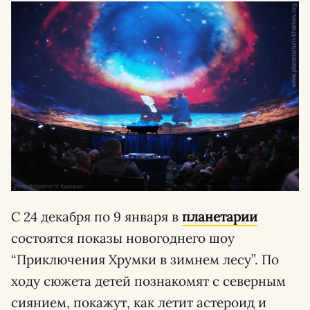
С 24 декабря по 9 января в
планетарии
состоятся показы новогоднего шоу
“Приключения Хрумки в зимнем лесу”. По
ходу сюжета детей познакомят с северным
сиянием, покажут, как летит астероид и