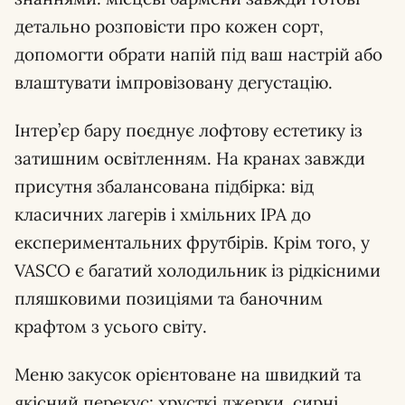
детально розповісти про кожен сорт,
допомогти обрати напій під ваш настрій або
влаштувати імпровізовану дегустацію.
Інтер’єр бару поєднує лофтову естетику із
затишним освітленням. На кранах завжди
присутня збалансована підбірка: від
класичних лагерів і хмільних IPA до
експериментальних фрутбірів. Крім того, у
VASCO є багатий холодильник із рідкісними
пляшковими позиціями та баночним
крафтом з усього світу.
Меню закусок орієнтоване на швидкий та
якісний перекус: хрусткі джерки, сирні