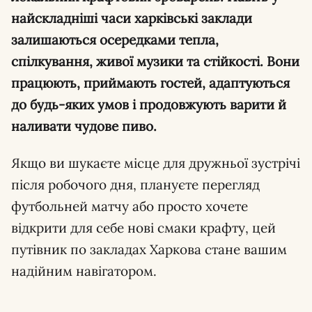
найскладніші часи харківські заклади
залишаються осередками тепла,
спілкування, живої музики та стійкості. Вони
працюють, приймають гостей, адаптуються
до будь-яких умов і продовжують варити й
наливати чудове пиво.
Якщо ви шукаєте місце для дружньої зустрічі
після робочого дня, плануєте перегляд
футбольней матчу або просто хочете
відкрити для себе нові смаки крафту, цей
путівник по закладах Харкова стане вашим
надійним навігатором.