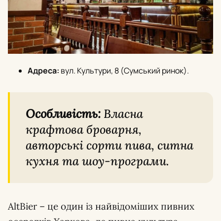
Адреса:
вул. Культури, 8 (Сумський ринок).
Особливість:
Власна
крафтова броварня,
авторські сорти пива, ситна
кухня та шоу-програми.
AltBier – це один із найвідоміших пивних