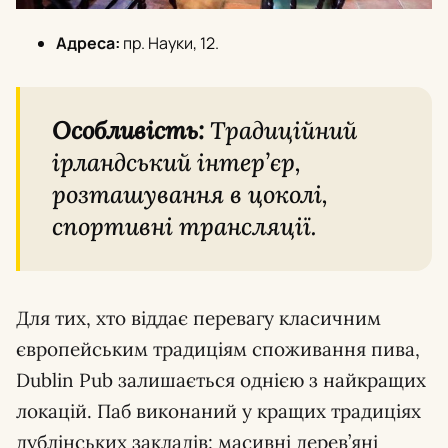
Адреса:
пр. Науки, 12.
Особливість:
Традиційний
ірландський інтер’єр,
розташування в цоколі,
спортивні трансляції.
Для тих, хто віддає перевагу класичним
європейським традиціям споживання пива,
Dublin Pub залишається однією з найкращих
локацій. Паб виконаний у кращих традиціях
дублінських закладів: масивні дерев’яні