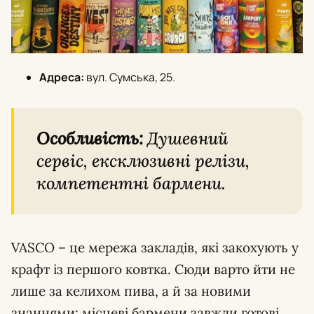
Адреса:
вул. Сумська, 25.
Особливість:
Душевний
сервіс, ексклюзивні релізи,
компетентні бармени.
VASCO – це мережа закладів, які закохують у
крафт із першого ковтка. Сюди варто йти не
лише за келихом пива, а й за новими
знаннями: місцеві бармени завжди готові