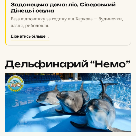
Задонецька дача: ліс, Сіверський
Дінець і сауна
База відпочинку за годину від Харкова — будиночки,
лазня, риболовля.
Дізнатись більше
→
Дельфинарий “Немо”