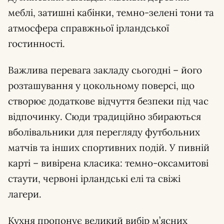
меблі, затишні кабінки, темно-зелені тони та
атмосфера справжньої ірландської
гостинності.
Важлива перевага закладу сьогодні – його
розташування у цокольному поверсі, що
створює додаткове відчуття безпеки під час
відпочинку. Сюди традиційно збираються
вболівальники для перегляду футбольних
матчів та інших спортивних подій. У пивній
карті – вивірена класика: темно-оксамитові
стаути, червоні ірландські елі та свіжі
лагери.
Кухня пропонує великий вибір м’ясних