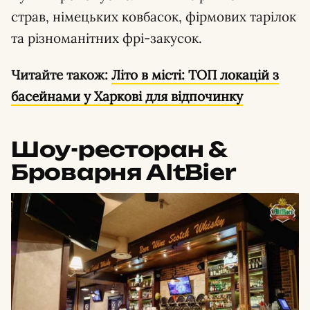
страв, німецьких ковбасок, фірмових тарілок
та різноманітних фрі-закусок.
Читайте також:
Літо в місті: ТОП локацій з
басейнами у Харкові для відпочинку
Шоу-ресторан &
Броварня AltBier