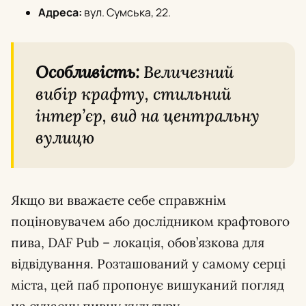
Адреса:
вул. Сумська, 22.
Особливість:
Величезний
вибір крафту, стильний
інтер’єр, вид на центральну
вулицю
Якщо ви вважаєте себе справжнім
поціновувачем або дослідником крафтового
пива, DAF Pub – локація, обов’язкова для
відвідування. Розташований у самому серці
міста, цей паб пропонує вишуканий погляд