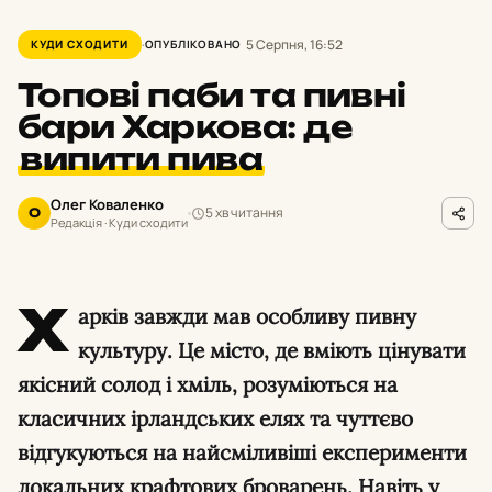
5 Серпня, 16:52
КУДИ СХОДИТИ
ОПУБЛІКОВАНО
Топові паби та пивні
бари Харкова: де
випити пива
Олег Коваленко
5 хв читання
О
Редакція · Куди сходити
Х
арків завжди мав особливу пивну
культуру. Це місто, де вміють цінувати
якісний солод і хміль, розуміються на
класичних ірландських елях та чуттєво
відгукуються на найсміливіші експерименти
локальних крафтових броварень. Навіть у