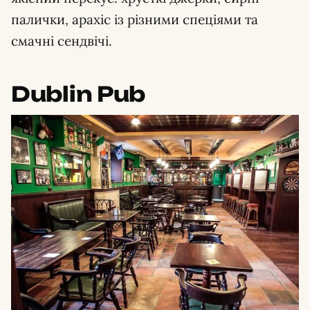
палички, арахіс із різними спеціями та
смачні сендвічі.
Dublin Pub