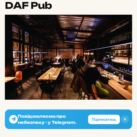
DAF Pub
Повідомляємо про
✕
Підписатись
небезпеку - у Telegram.