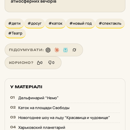
атмосферних вечорів
#дети
#досуг
#каток
#новый год
#спектакль
#Театр
ПІДСУМУВАТИ:
0
0
КОРИСНО?
У МАТЕРІАЛІ
Дельфинарий “Немо”
Каток на площади Свободы
Новогоднее шоу на льду “Красавица и чудовище”
Харьковский планетарий