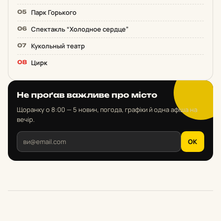
Парк Горького
Спектакль “Холодное сердце”
Кукольный театр
Цирк
Не проґав важливе про місто
Щоранку о 8:00 — 5 новин, погода, графіки й одна афіша на
вечір.
OK