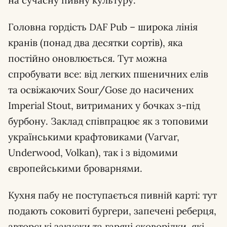
на сучасну пивну культуру.
Головна гордість DAF Pub – широка лінія
кранів (понад два десятки сортів), яка
постійно оновлюється. Тут можна
спробувати все: від легких пшеничних елів
та освіжаючих Sour/Gose до насичених
Imperial Stout, витриманих у бочках з-під
бурбону. Заклад співпрацює як з топовими
українськими крафтовиками (Varvar,
Underwood, Volkan), так і з відомими
європейськими броварнями.
Кухня пабу не поступається пивній карті: тут
подають соковиті бургери, запечені реберця,
авторські закуски та гарячі сковорідки, які