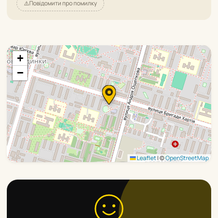
⚠️
Повідомити про помилку
+
−
Leaflet
|
©
OpenStreetMap