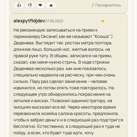
👍
👎
❤
🔥
🚩
Поскаржитись
alexpytfldjdev
★
☆
☆
☆
☆
27.09.2022
Не рекомендую записываться на прием к
парикмахеру Оксане( как ее называют "Ксюша" )
Деденева. Выглядит так: ростом метра полтора,
длинное лицо, большой нос, желтые волосы, на
правой руке тату. В общем, записался на прием,
сказал, как меня нужно стричь. В ходе стрижки
Деденева несколько раз, как мне показалось,
специально надавила на расческу, при чем очень
сильно. Пару раз сделал замечание - человек
извинился, но потом опять тоже повторилось. На
следующее утро обнаружились покраснения на
затылке и висках. Позвонил администратору, на
эмоциях высказал все ей. Через некоторое время
перезвонила хозяйка салона красоты, предложила,
чтобы я забрал деньги и в следующий раз подстригся
бесплатно. Естественно, в следующий раз я туда не
пойду, а всех, кто будет туда идти, хочу