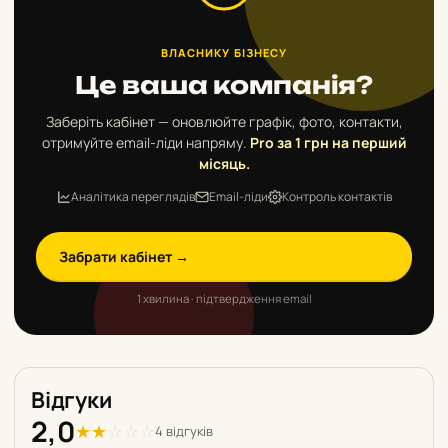
ВЛАСНИКУ БІЗНЕСУ
Це ваша компанія?
Заберіть кабінет — оновлюйте графік, фото, контакти,
отримуйте email-ліди напряму.
Pro за 1 грн на перший
місяць.
Аналітика переглядів
Email-ліди
Контроль контактів
Забрати кабінет →
1 хвилина · підтвердження email
Відгуки
2,0
★
★
☆
☆
☆
4 відгуків