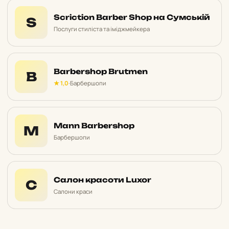
Scriction Barber Shop на Сумській
S
Послуги стиліста та іміджмейкера
Barbershop Brutmen
B
★ 1,0
·
Барбершопи
Mann Barbershop
M
Барбершопи
Салон красоти Luxor
С
Салони краси