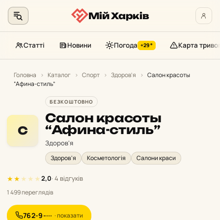
Мій Харків
Статті
Новини
Погода
Карта триво
+29°
Перейти
до
Головна
›
Каталог
›
Спорт
›
Здоров'я
›
Салон красоты
“Афина-стиль”
контенту
БЕЗКОШТОВНО
Салон красоты
“Афина-стиль”
С
Здоров'я
Здоров'я
Косметологія
Салони краси
★
★
★
★
★
2,0
· 4 відгуків
1 499 переглядів
762-9-···
· показати