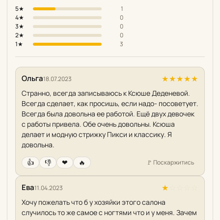
5★
1
4★
0
3★
0
2★
0
1★
3
Ольга
★
★
★
★
★
18.07.2023
Странно, всегда записываюсь к Ксюше Деденевой.
Всегда сделает, как просишь, если надо- посоветует.
Всегда была довольна ее работой. Ещё двух девочек
с работы привела. Обе очень довольны. Ксюша
делает и модную стрижку Пикси и классику. Я
довольна.
👍
👎
❤
🔥
🚩
Поскаржитись
Ева
★
☆
☆
☆
☆
11.04.2023
Хочу пожелать что б у хозяйки этого салона
случилось то же самое с ногтями что и у меня. Зачем