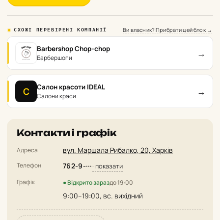
Ви власник? Прибрати цей блок →
СХОЖІ ПЕРЕВІРЕНІ КОМПАНІЇ
Barbershop Chop-chop
→
Барбершопи
Салон красоти IDEAL
→
С
Салони краси
Контакти і графік
вул. Маршала Рибалко, 20, Харків
Адреса
Телефон
762-9-···
· показати
Графік
● Відкрито зараз
до 19:00
9:00–19:00, вс. вихідний