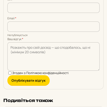
5
5
5
5
5
Email
*
Не публікується
Ваш відгук
*
Згоден з
Політикою конфіденційності
Опублікувати відгук
Подивіться також