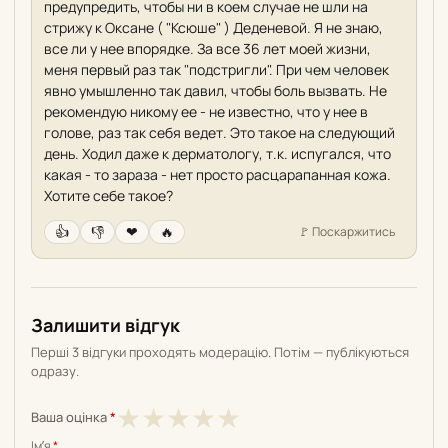
предупредить, чтобы ни в коем случае не шли на
стрижу к Оксане ( "Ксюше" ) Деденевой. Я не знаю,
все ли у нее впорядке. За все 36 лет моей жизни,
меня первый раз так "подстригли". При чем человек
явно умышленно так давил, чтобы боль вызвать. Не
рекомендую никому ее - не известно, что у нее в
голове, раз так себя ведет. Это такое на следующий
день. Ходил даже к дерматологу, т.к. испугался, что
какая - то зараза - нет просто расцарапанная кожа.
Хотите себе такое?
👍
👎
❤
🔥
🚩
Поскаржитись
Залишити відгук
Перші 3 відгуки проходять модерацію. Потім — публікуються
одразу.
1
2
3
4
5
★
★
★
★
★
Ваша оцінка
*
з
з
з
з
з
Імʼя
*