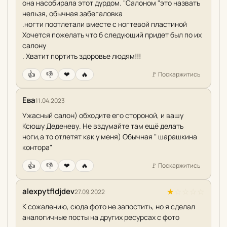
она насобирала этот дурдом. "Салоном "это назвать
нельзя, обычная забегаловка
.ногти поотлетали вместе с ногтевой пластиной
Хочется пожелать что б следующий придет был по их
салону
. Хватит портить здоровье людям!!!
👍
👎
❤
🔥
🚩
Поскаржитись
Ева
11.04.2023
Ужасный салон) обходите его стороной, и вашу
Ксюшу Деденеву. Не вздумайте там ещё делать
ноги,а то отлетят как у меня) Обычная " шарашкина
контора"
👍
👎
❤
🔥
🚩
Поскаржитись
alexpytfldjdev
★
☆
☆
☆
☆
27.09.2022
К сожалению, сюда фото не запостить, но я сделал
аналогичные посты на других ресурсах с фото