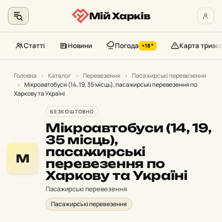
Мій Харків
Статті
Новини
Погода
Карта триво
+18°
Перейти
до
Головна
›
Каталог
›
Перевезення
›
Пасажирські перевезення
›
Мікроавтобуси (14, 19, 35 місць), пасажирські перевезення по
контенту
Харкову та Україні
БЕЗКОШТОВНО
Мікроавтобуси (14, 19,
35 місць),
пасажирські
М
перевезення по
Харкову та Україні
Пасажирські перевезення
Пасажирські перевезення