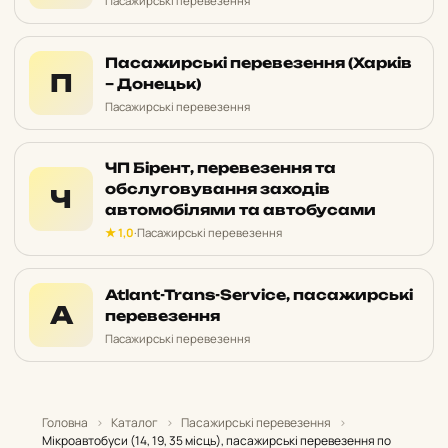
Пасажирські перевезення
Пасажирські перевезення (Харків
П
– Донецьк)
Пасажирські перевезення
ЧП Бірент, перевезення та
обслуговування заходів
Ч
автомобілями та автобусами
★ 1,0
·
Пасажирські перевезення
Atlant-Trans-Service, пасажирські
A
перевезення
Пасажирські перевезення
Головна
›
Каталог
›
Пасажирські перевезення
›
Мікроавтобуси (14, 19, 35 місць), пасажирські перевезення по