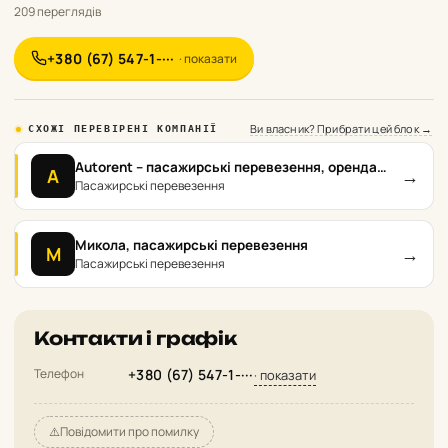
209 переглядів
+380 (67) 547-1-···
· показати
Ви власник? Прибрати цей блок →
СХОЖІ ПЕРЕВІРЕНІ КОМПАНІЇ
Autorent – пасажирські перевезення, оренда
→
A
автобусів.
Пасажирські перевезення
Микола, пасажирські перевезення
→
М
Пасажирські перевезення
Контакти і графік
Телефон
+380 (67) 547-1-···
· показати
⚠️
Повідомити про помилку