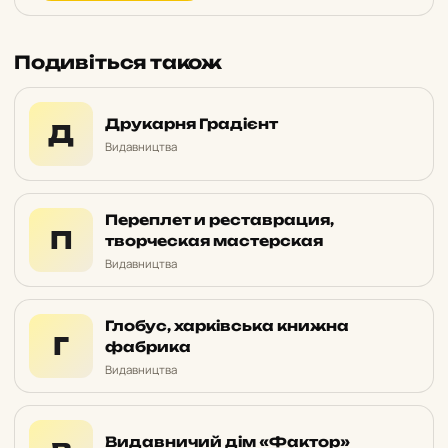
Подивіться також
Друкарня Градієнт
Д
Видавництва
Переплет и реставрация,
П
творческая мастерская
Видавництва
Глобус, харківська книжна
Г
фабрика
Видавництва
Видавничий дім «Фактор»