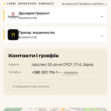
Ви власник? Прибрати цей блок →
СХОЖІ ПЕРЕВІРЕНІ КОМПАНІЇ
Друкарня Градієнт
→
Видавництва
Прапор, видавництво
→
П
Видавництва
Контакти і графік
проспект 50-річчя СРСР, 171-б, Харків
Адреса
Телефон
+380 (57) 716-1-···
· показати
⚠️
Повідомити про помилку