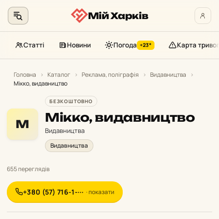
Мій Харків
Статті
Новини
Погода
Карта триво
+23°
Перейти
до
Головна
›
Каталог
›
Реклама, поліграфія
›
Видавництва
›
Мікко, видавництво
контенту
БЕЗКОШТОВНО
Мікко, видавництво
М
Видавництва
Видавництва
655 переглядів
+380 (57) 716-1-···
· показати