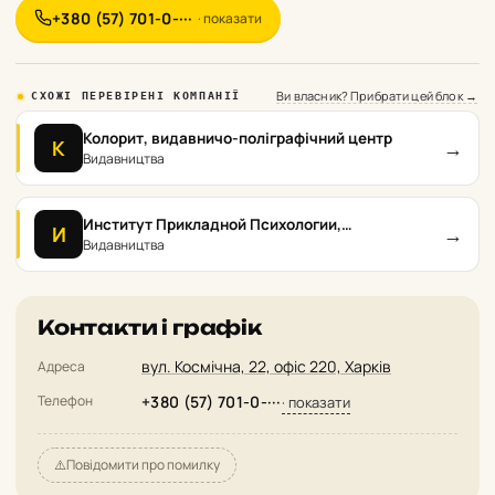
+380 (57) 701-0-···
· показати
Ви власник? Прибрати цей блок →
СХОЖІ ПЕРЕВІРЕНІ КОМПАНІЇ
Колорит, видавничо-поліграфічний центр
→
К
Видавництва
Институт Прикладной Психологии,
→
И
издательство
Видавництва
Контакти і графік
вул. Космічна, 22, офіс 220, Харків
Адреса
Телефон
+380 (57) 701-0-···
· показати
⚠️
Повідомити про помилку