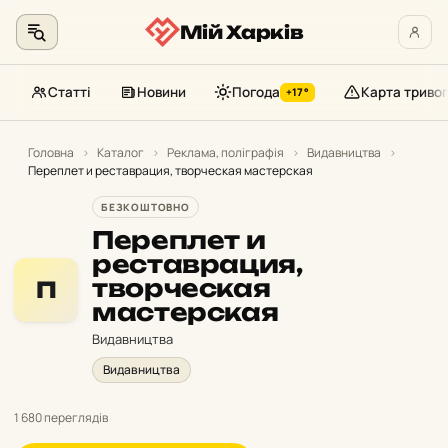
Мій Харків
Статті
Новини
Погода
Карта тривог
+17°
Перейти
до
Головна
›
Каталог
›
Реклама, поліграфія
›
Видавництва
›
Переплет и реставрация, творческая мастерская
контенту
БЕЗКОШТОВНО
Переплет и
реставрация,
творческая
П
мастерская
Видавництва
Видавництва
1 680 переглядів