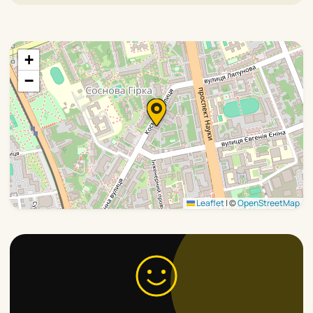
+
−
Leaflet
|
©
OpenStreetMap