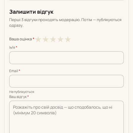
Залишити відгук
Перші 3 відгуки проходять модерацію. Потім — публікуються
одразу.
1
2
3
4
5
★
★
★
★
★
Ваша оцінка
*
з
з
з
з
з
Імʼя
*
5
5
5
5
5
Email
*
Не публікується
Ваш відгук
*