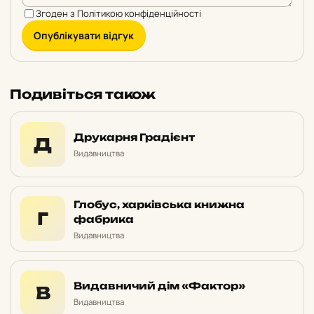
Згоден з
Політикою конфіденційності
Опублікувати відгук
Подивіться також
Друкарня Градієнт
Д
Видавництва
Глобус, харківська книжна
Г
фабрика
Видавництва
Видавничий дім «Фактор»
В
Видавництва