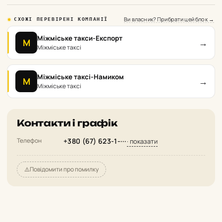
Ви власник? Прибрати цей блок →
СХОЖІ ПЕРЕВІРЕНІ КОМПАНІЇ
Міжміське такси-Експорт
→
М
Міжміське таксі
Міжміське таксі-Намиком
→
М
Міжміське таксі
Контакти і графік
Телефон
+380 (67) 623-1-···
· показати
⚠️
Повідомити про помилку