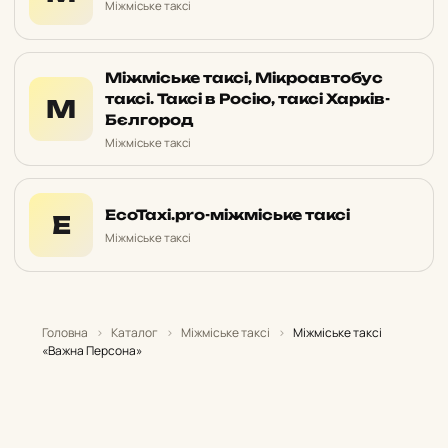
Міжміське таксі
Міжміське таксі, Мікроавтобус
таксі. Таксі в Росію, таксі Харків-
М
Бєлгород
Міжміське таксі
EcoTaxi.pro-міжміське таксі
E
Міжміське таксі
Головна
›
Каталог
›
Міжміське таксі
›
Міжміське таксі
«Важна Персона»