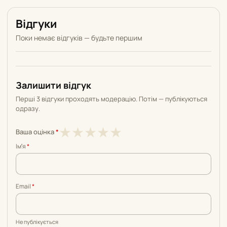
Відгуки
Поки немає відгуків — будьте першим
Залишити відгук
Перші 3 відгуки проходять модерацію. Потім — публікуються
одразу.
1
2
3
4
5
★
★
★
★
★
Ваша оцінка
*
з
з
з
з
з
Імʼя
*
5
5
5
5
5
Email
*
Не публікується