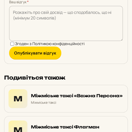
Ваш відгук
*
Згоден з
Політикою конфіденційності
Опублікувати відгук
Подивіться також
Міжміське таксі «Важна Персона»
М
Міжміське таксі
Міжміське таксі Флагман
М