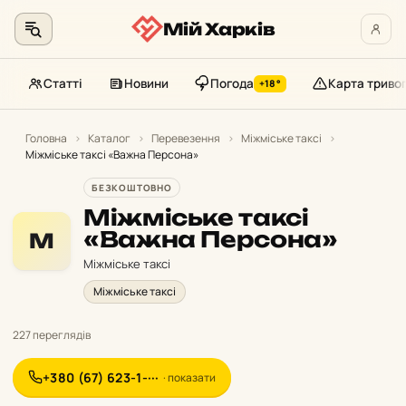
Мій Харків
Статті
Новини
Погода
Карта триво
+18°
Перейти
до
Головна
›
Каталог
›
Перевезення
›
Міжміське таксі
›
Міжміське таксі «Важна Персона»
контенту
БЕЗКОШТОВНО
Міжміське таксі
«Важна Персона»
М
Міжміське таксі
Міжміське таксі
227 переглядів
+380 (67) 623-1-···
· показати