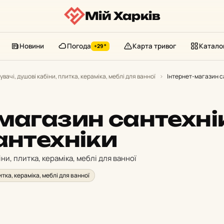
Мій Харків
Новини
Погода
Карта тривог
Катало
+29°
увачі, душові кабіни, плитка, кераміка, меблі для ванної
›
Інтернет-магазин с
-магазин сантехні
антехніки
іни, плитка, кераміка, меблі для ванної
итка, кераміка, меблі для ванної