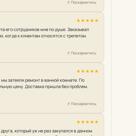
🚩
Поскаржитись
★
★
★
★
★
ота его сотрудников мне по душе. Заказывал
о, когда к клиентам относятся с трепетом.
🚩
Поскаржитись
★
★
★
★
★
 мы затеяли ремонт в ванной комнате. По
льную цену. Доставка пришла без проблем.
🚩
Поскаржитись
★
★
★
★
★
 друга, который уж не раз закупался в данном