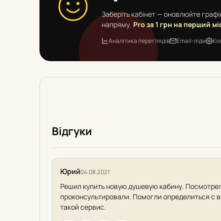
Заберіть кабінет — оновлюйте графік
напряму.
Pro за 1 грн на перший мі
Аналітика переглядів
Email-ліди
Ко
Відгуки
Юрий
04.08.2021
Решил купить новую душевую кабину. Посмотрел
проконсультировали. Помогли определиться с вы
такой сервис.