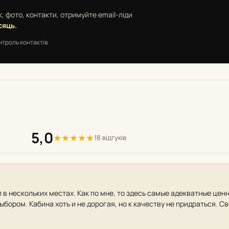
, фото, контакти, отримуйте email-ліди
сяць.
нтроль контактів
5,0
★
★
★
★
★
18 відгуків
 в нескольких местах. Как по мне, то здесь самые адекватные це
бором. Кабина хоть и не дорогая, но к качеству не придраться. С