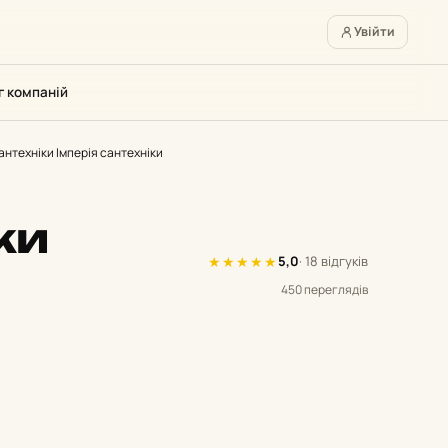
Увійти
г компаній
антехніки Імперія сантехніки
ки
★
★
★
★
★
5,0
· 18 відгуків
450 переглядів