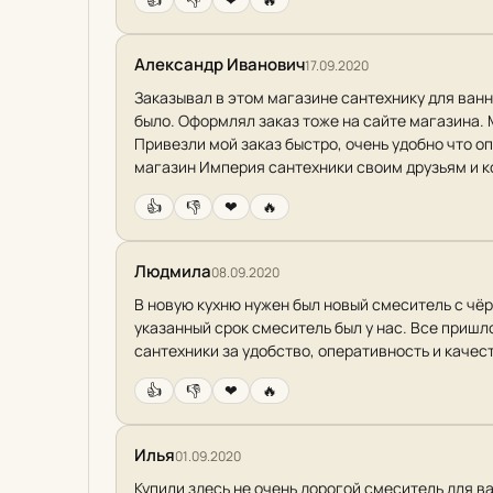
Александр Иванович
17.09.2020
Заказывал в этом магазине сантехнику для ванн
было. Оформлял заказ тоже на сайте магазина. 
Привезли мой заказ быстро, очень удобно что о
магазин Империя сантехники своим друзьям и к
👍
👎
❤
🔥
Людмила
08.09.2020
В новую кухню нужен был новый смеситель с чёр
указанный срок смеситель был у нас. Все пришл
сантехники за удобство, оперативность и качес
👍
👎
❤
🔥
Илья
01.09.2020
Купили здесь не очень дорогой смеситель для ва