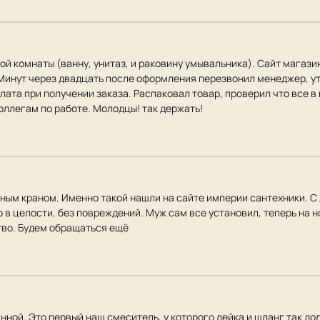
ой комнаты (ванну, унитаз, и раковину умывальника). Сайт магази
Минут через двадцать после оформления перезвонил менеджер, ут
плата при получении заказа. Распаковал товар, проверил что все 
оллегам по работе. Молодцы! так держать!
ным краном. Именно такой нашли на сайте империи сантехники. С 
о в целости, без повреждений. Муж сам все установил, теперь на 
тво. Будем обращаться ещё
нной. Это первый наш смеситель, у которого лейка и шланг так до