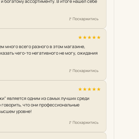
и богатому ассортименту. В итоге нашел себе
🚩
Поскаржитись
★
★
★
★
★
ем много всего разного в этом магазине,
сказать чего-то негативного не могу, ожидания
🚩
Поскаржитись
★
★
★
★
★
ки" является одним из самых лучших среди
ю говорить, что они профессиональные
высшем уровне!
🚩
Поскаржитись