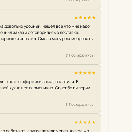
★
★
★
★
★
на довольно удобный, нашел все что мне надо
очнил заказ и договорились о доставке.
в порядке и оплатил. Смело могу рекомендовать
🚩
Поскаржитись
★
★
★
★
★
лёгкостью оформили заказ, оплатили. В
новой кухне все гармонично. Спасибо империи
🚩
Поскаржитись
★
★
★
★
★
лго работают, другие летели через несколько