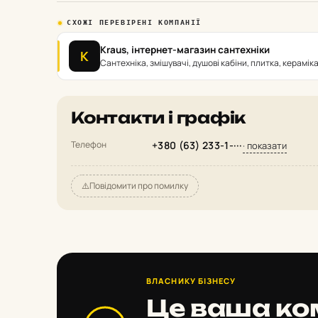
СХОЖІ ПЕРЕВІРЕНІ КОМПАНІЇ
Kraus, інтернет-магазин сантехніки
K
Сантехніка, змішувачі, душові кабіни, плитка, кераміка
Контакти і графік
Телефон
+380 (63) 233-1-···
· показати
⚠️
Повідомити про помилку
ВЛАСНИКУ БІЗНЕСУ
Це ваша ко