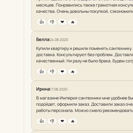
месяцев. Понравились также грамотная консульт
качества. Очень довольны покупкой, сэкономили
👍
👎
❤
🔥
Белла
24.08.2020
Купили квартиру и решили поменять сантехнику
доставка. Консультируют без проблем. Доставл
качественный. Ни разу не было брака. Будем со
👍
👎
❤
🔥
Ирина
17.08.2020
В магазине Империя сантехники мне удобнее бы
подойдет, оформили заказ. Доставили заказ оче
работы персонала. Можно смело рекомендовать
👍
👎
❤
🔥