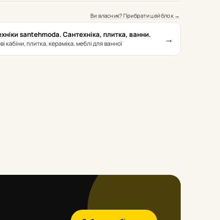
Ви власник? Прибрати цей блок →
хніки santehmoda. Сантехніка, плитка, ванни.
→
ві кабіни, плитка, кераміка, меблі для ванної