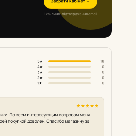
Забрати кабінет →
1 хвилина · підтвердження email
5★
18
4★
0
3★
0
2★
0
1★
0
★
★
★
★
★
нники. По всем интересующим вопросам меня
воей покупкой доволен. Спасибо магазину за