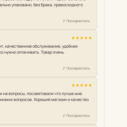
ельно упаковано, без брака, превосходного
🚩
Поскаржитись
★
★
★
★
★
нт, качественное обслуживание, удобная
о нужно оплачивать. Товар очень
🚩
Поскаржитись
★
★
★
★
★
и на вопросы, посоветовали что лучше мне
никаких вопросов. Хороший магазин и качество
🚩
Поскаржитись