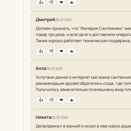
👍
👎
❤
🔥
Дмитрий
26.07.2021
Должен признать, что "Империя Сантехники" мен
товар три раза, и всегда его доставляли операт
Также хорошо работает техническая поддержка,
👍
👎
❤
🔥
Алла
19.07.2021
Услугами данного интернет магазина сантехник
рекомендации друзей обратились сюда, где тол
Получилось замечательно по внешнему виду пл
👍
👎
❤
🔥
Никита
03.07.2021
Делалремонт в ванной и искал в нее новую душву