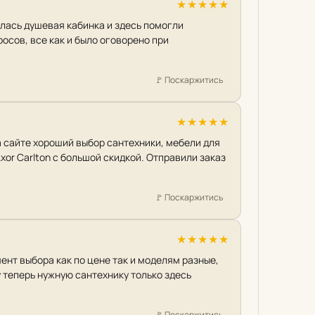
★
★
★
★
★
лась душевая кабинка и здесь помогли
росов, все как и было оговорено при
🚩
Поскаржитись
★
★
★
★
★
а сайте хороший выбор сантехники, мебели для
xor Carlton с большой скидкой. Отправили заказ
🚩
Поскаржитись
★
★
★
★
★
нт выбора как по цене так и моделям разные,
 теперь нужную сантехнику только здесь
🚩
Поскаржитись