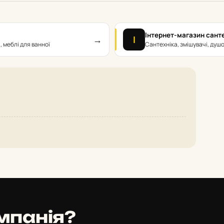
Інтернет-магазин санте
→
І
, меблі для ванної
Сантехніка, змішувачі, душо
мпанія?