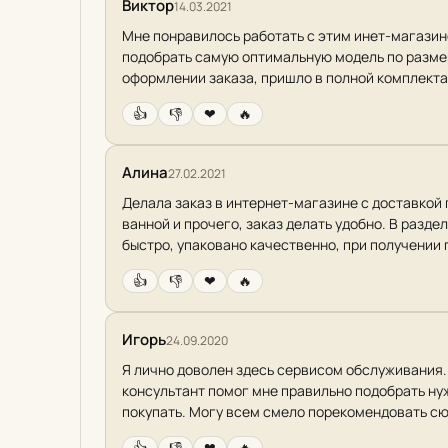
Виктор
14.03.2021
Мне понравилось работать с этим инет-магазин
подобрать самую оптимальную модель по размерам
оформлении заказа, пришло в полной комплекта
👍
👎
❤
🔥
Алина
27.02.2021
Делала заказ в интернет-магазине с доставкой
ванной и прочего, заказ делать удобно. В разде
быстро, упаковано качественно, при получении 
👍
👎
❤
🔥
Игорь
24.09.2020
Я лично доволен здесь сервисом обслуживания. 
консультант помог мне правильно подобрать нуж
покупать. Могу всем смело порекомендовать сю
👍
👎
❤
🔥