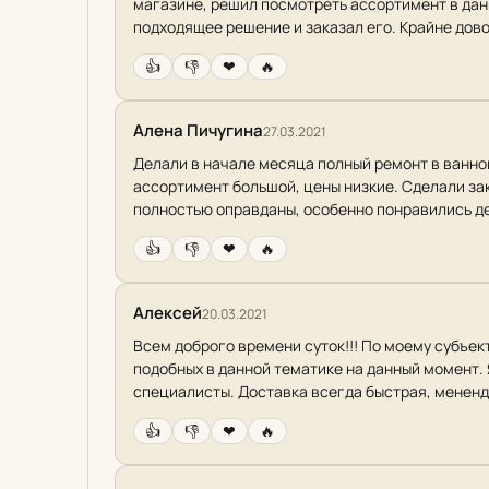
магазине, решил посмотреть ассортимент в дан
подходящее решение и заказал его. Крайне дово
👍
👎
❤
🔥
Алена Пичугина
27.03.2021
Делали в начале месяца полный ремонт в ванной
ассортимент большой, цены низкие. Сделали зак
полностью оправданы, особенно понравились де
👍
👎
❤
🔥
Алексей
20.03.2021
Всем доброго времени суток!!! По моему субъе
подобных в данной тематике на данный момент.
специалисты. Доставка всегда быстрая, мененд
👍
👎
❤
🔥