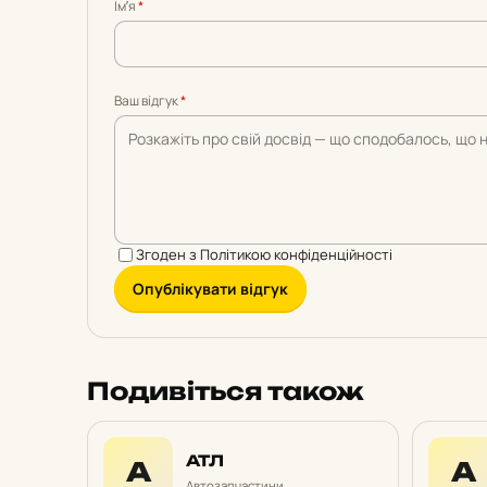
з
з
з
з
з
Імʼя
*
5
5
5
5
5
Ваш відгук
*
Згоден з
Політикою конфіденційності
Опублікувати відгук
Подивіться також
АТЛ
А
А
Автозапчастини