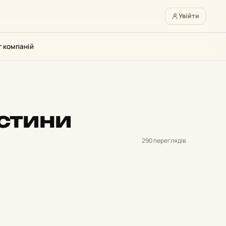
Увійти
г компаній
стини
290 переглядів