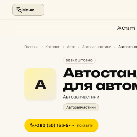
Меню
Статті
Перейти
до
Головна
›
Каталог
›
Авто
›
Автозапчастини
›
Автостанд
контенту
БЕЗКОШТОВНО
Автостан
А
для авто
Автозапчастини
Автозапчастини
+380 (50) 163-5-···
· показати