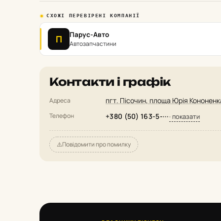
СХОЖІ ПЕРЕВІРЕНІ КОМПАНІЇ
Парус-Авто
П
Автозапчастини
Контакти і графік
пгт. Пісочин, площа Юрія Кононенка,
Адреса
Телефон
+380 (50) 163-5-···
· показати
⚠️
Повідомити про помилку