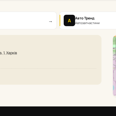
Авто Тренд
→
А
Автозапчастини
 1, Харків