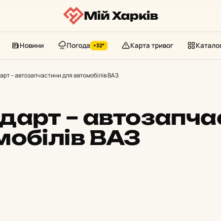
Мій Харків
Новини
Погода
Карта тривог
Катало
+32°
арт – автозапчастини для автомобілів ВАЗ
дарт – автозапча
мобілів ВАЗ