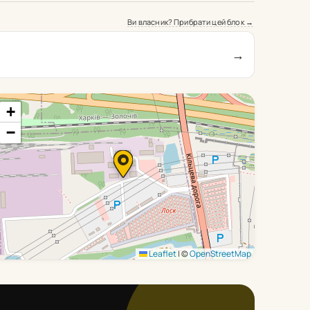
Ви власник? Прибрати цей блок →
→
+
−
Leaflet
|
©
OpenStreetMap