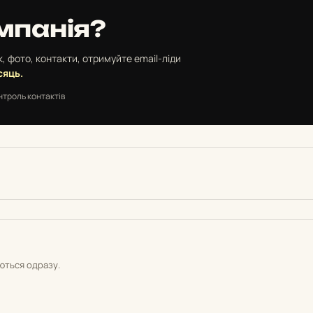
мпанія?
, фото, контакти, отримуйте email-ліди
сяць.
нтроль контактів
уються одразу.