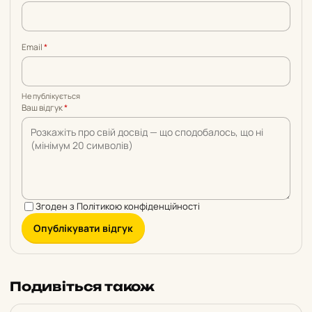
5
5
5
5
5
Email
*
Не публікується
Ваш відгук
*
Згоден з
Політикою конфіденційності
Опублікувати відгук
Подивіться також