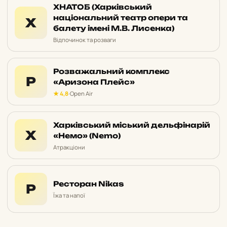
ХНАТОБ (Харківський
національний театр опери та
Х
балету імені М.В. Лисенка)
Відпочинок та розваги
Розважальний комплекс
Р
«Аризона Плейс»
★ 4,8
·
Open Air
Харківський міський дельфінарій
Х
«Немо» (Nemo)
Атракціони
Ресторан Nikas
Р
Їжа та напої