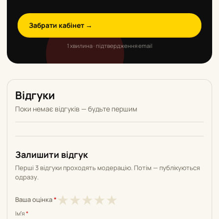
Забрати кабінет →
1 хвилина · підтвердження email
Відгуки
Поки немає відгуків — будьте першим
Залишити відгук
Перші 3 відгуки проходять модерацію. Потім — публікуються
одразу.
1
2
3
4
5
★
★
★
★
★
Ваша оцінка
*
з
з
з
з
з
Імʼя
*