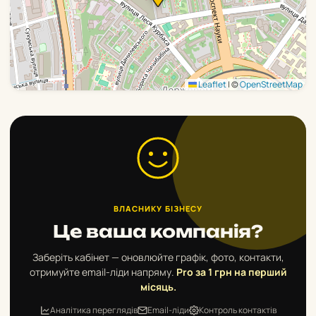
Leaflet
|
©
OpenStreetMap
ВЛАСНИКУ БІЗНЕСУ
Це ваша компанія?
Заберіть кабінет — оновлюйте графік, фото, контакти,
отримуйте email-ліди напряму.
Pro за 1 грн на перший
місяць.
Аналітика переглядів
Email-ліди
Контроль контактів