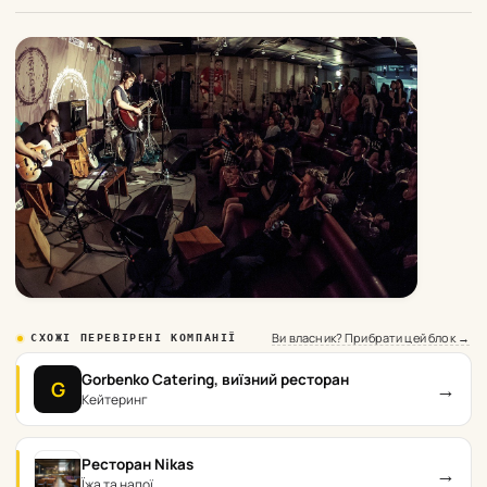
Ви власник? Прибрати цей блок →
СХОЖІ ПЕРЕВІРЕНІ КОМПАНІЇ
Gorbenko Catering, виїзний ресторан
→
G
Кейтеринг
Ресторан Nikas
→
Їжа та напої