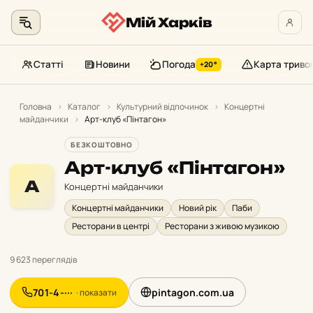
Мій Харків
Статті
Новини
Погода
Карта триво
+20°
Перейти
до
Головна
›
Каталог
›
Культурний відпочинок
›
Концертні
майданчики
›
Арт-клуб «Пінтагон»
контенту
БЕЗКОШТОВНО
Арт-клуб «Пінтагон»
А
Концертні майданчики
Концертні майданчики
Новий рік
Паби
Ресторани в центрі
Ресторани з живою музикою
9 623 переглядів
701-4-···
pintagon.com.ua
· показати