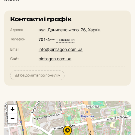
Контакти і графік
вул. Данилевського, 26, Харків
Адреса
Телефон
701-4-···
· показати
info@pintagon.com.ua
Email
pintagon.com.ua
Сайт
⚠️
Повідомити про помилку
+
−