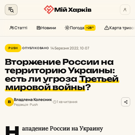
Мій Харків
Статті
Новини
Погода
Карта триво
+28°
Перейти
до
14 Березня 2022, 10:07
PUSH
ОПУБЛІКОВАНО
контенту
Вторжение России на
территорию Украины:
есть ли угроза
Третьей
мировой войны
?
Владлена Колесник
1 хв читання
В
Редакція · Push
Н
ападение России на Украину