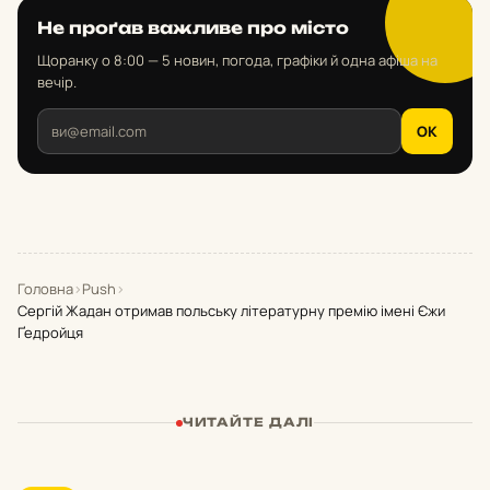
Не проґав важливе про місто
Щоранку о 8:00 — 5 новин, погода, графіки й одна афіша на
вечір.
OK
Головна
›
Push
›
Сергій Жадан отримав польську літературну премію імені Єжи
Ґедройця
ЧИТАЙТЕ ДАЛІ