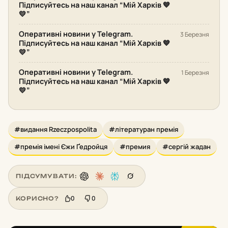
Підписуйтесь на наш канал “Мій Харків 💙
💛”
Оперативні новини у Telegram.
3 Березня
Підписуйтесь на наш канал “Мій Харків 💙
💛”
Оперативні новини у Telegram.
1 Березня
Підписуйтесь на наш канал “Мій Харків 💙
💛”
#видання Rzeczpospolita
#літературан премія
#премія імені Єжи Ґедройця
#премия
#сергій жадан
ПІДСУМУВАТИ:
0
0
КОРИСНО?