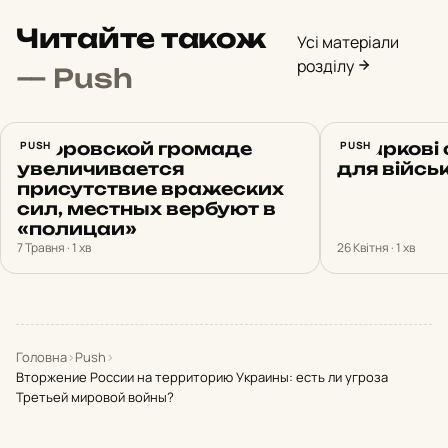
Читайте також
Усі матеріали
розділу
— Push
В Боровской громаде
PUSH
У Харкові
PUSH
увеличивается
для війсь
присутствие вражеских
сил, местных вербуют в
«полицаи»
7 Травня · 1 хв
26 Квітня · 1 хв
Головна
›
Push
›
Вторжение России на территорию Украины: есть ли угроза
Третьей мировой войны?