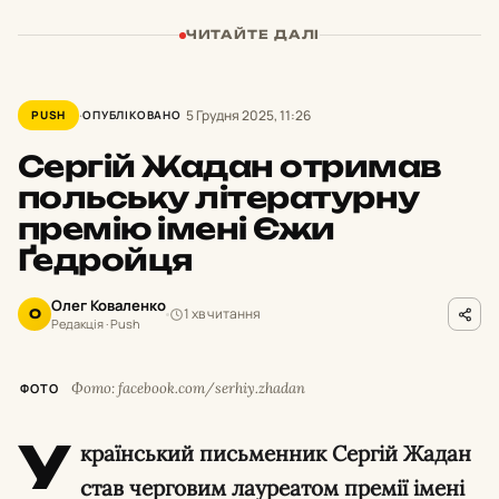
ЧИТАЙТЕ ДАЛІ
5 Грудня 2025, 11:26
PUSH
ОПУБЛІКОВАНО
Сергій Жадан отримав
польську літературну
премію імені Єжи
Ґедройця
Олег Коваленко
1 хв читання
О
Редакція · Push
Фото: facebook.com/serhiy.zhadan
ФОТО
У
країнський письменник Сергій Жадан
став черговим лауреатом премії імені