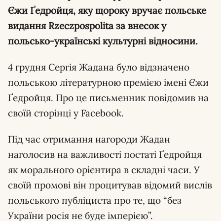
Єжи Ґедройця, яку щороку вручає польське
видання Rzeczpospolita за внесок у
польсько-українські культурні відносини.
4 грудня Сергія Жадана було відзначено
польською літературною премією імені Єжи
Ґедройця. Про це письменник повідомив на
своїй сторінці у Facebook.
Під час отримання нагороди Жадан
наголосив на важливості постаті Ґедройця
як морального орієнтира в складні часи. У
своїй промові він процитував відомий вислів
польського публіциста про те, що “без
України росія не буде імперією”.