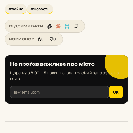
#война
#новости
ПІДСУМУВАТИ:
0
0
КОРИСНО?
Не проґав важливе про місто
Щоранку о 8:00 — 5 новин, погода, графіки й одна афіша на
вечір.
OK