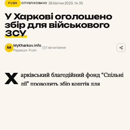
26 Квітня 2023, 14:35
PUSH
ОПУБЛІКОВАНО
У Харкові оголошено
збір для військового
ЗСУ
MyKharkov.info
1 хв читання
M
Редакція · Push
Х
арківський благодійний фонд “Спільні
дії” проводить збір коштів для
військовослужбовця ЗСУ.
Наразі військовий ЗСУ закінчує навчання і
буде виконувати бойові завдання на одному
з напрямків фронту. Військовому потрібні: